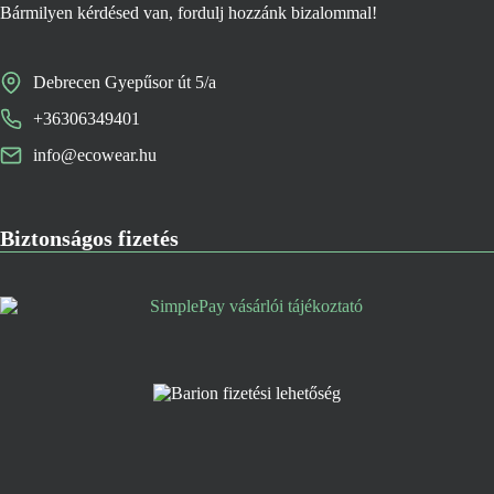
Bármilyen kérdésed van, fordulj hozzánk bizalommal!
Debrecen Gyepűsor út 5/a
+36306349401
info@ecowear.hu
Biztonságos fizetés