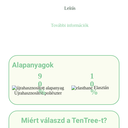
Leírás
További információk
Alapanyagok
9
1
0
0
Elasztán
%
%
Újrahasznosított poliészter
Miért válaszd a TenTree-t?