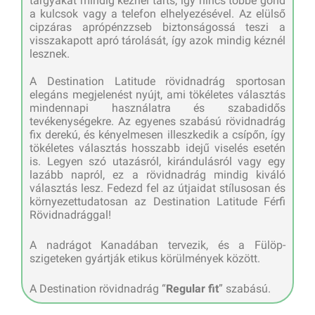
tárgyakat mindig kéznél tarts, így nincs többé gond
a kulcsok vagy a telefon elhelyezésével. Az elülső
cipzáras aprópénzzseb biztonságossá teszi a
visszakapott apró tárolását, így azok mindig kéznél
lesznek.
A Destination Latitude rövidnadrág sportosan
elegáns megjelenést nyújt, ami tökéletes választás
mindennapi használatra és szabadidős
tevékenységekre. Az egyenes szabású rövidnadrág
fix derekú, és kényelmesen illeszkedik a csípőn, így
tökéletes választás hosszabb idejű viselés esetén
is. Legyen szó utazásról, kirándulásról vagy egy
lazább napról, ez a rövidnadrág mindig kiváló
választás lesz. Fedezd fel az útjaidat stílusosan és
környezettudatosan az Destination Latitude Férfi
Rövidnadrággal!
A nadrágot Kanadában tervezik, és a Fülöp-
szigeteken gyártják etikus körülmények között.
A Destination rövidnadrág “
Regular fit
” szabású.