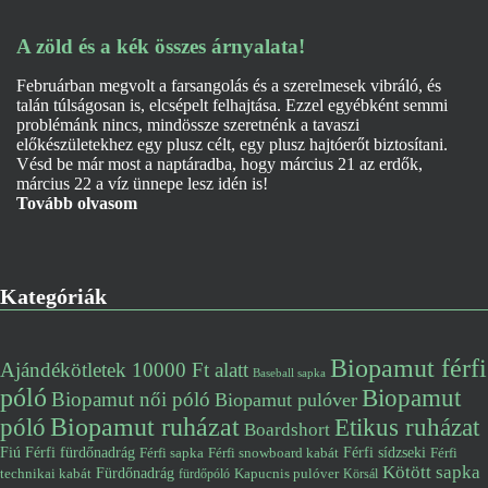
A zöld és a kék összes árnyalata!
Februárban megvolt a farsangolás és a szerelmesek vibráló, és
talán túlságosan is, elcsépelt felhajtása. Ezzel egyébként semmi
problémánk nincs, mindössze szeretnénk a tavaszi
előkészületekhez egy plusz célt, egy plusz hajtóerőt biztosítani.
Vésd be már most a naptáradba, hogy március 21 az erdők,
március 22 a víz ünnepe lesz idén is!
Tovább olvasom
Kategóriák
Biopamut férfi
Ajándékötletek 10000 Ft alatt
Baseball sapka
póló
Biopamut
Biopamut női póló
Biopamut pulóver
póló
Biopamut ruházat
Etikus ruházat
Boardshort
Fiú
Férfi fürdőnadrág
Férfi snowboard kabát
Férfi sídzseki
Férfi
Férfi sapka
Kötött sapka
Fürdőnadrág
technikai kabát
Kapucnis pulóver
fürdőpóló
Körsál