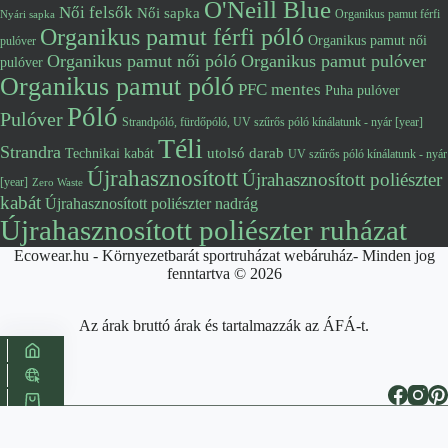
O'Neill Blue
Női felsők
Női sapka
Organikus pamut férfi
Nyári sapka
Organikus pamut férfi póló
Organikus pamut női
pulóver
Organikus pamut női póló
Organikus pamut pulóver
pulóver
Organikus pamut póló
PFC mentes
Puha pulóver
Póló
Pulóver
Strandpóló, fürdőpóló, UV szűrős póló kínálatunk - nyár [year]
Téli
Strandra
utolsó darab
Technikai kabát
UV szűrős póló kínálatunk - nyár
Újrahasznosított
Újrahasznosított poliészter
[year]
Zero Waste
kabát
Újrahasznosított poliészter nadrág
Újrahasznosított poliészter ruházat
Ecowear.hu - Környezetbarát sportruházat webáruház- Minden jog
fenntartva © 2026
Az árak bruttó árak és tartalmazzák az ÁFÁ-t.