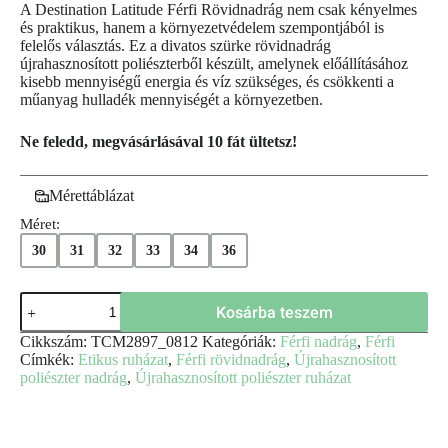
A Destination Latitude Férfi Rövidnadrág nem csak kényelmes
és praktikus, hanem a környezetvédelem szempontjából is
felelős választás. Ez a divatos szürke rövidnadrág
újrahasznosított poliészterből készült, amelynek előállításához
kisebb mennyiségű energia és víz szükséges, és csökkenti a
műanyag hulladék mennyiségét a környezetben.
Ne feledd, megvásárlásával 10 fát ültetsz!
Mérettáblázat
Méret:
30
31
32
33
34
36
Kosárba teszem
Cikkszám:
TCM2897_0812
Kategóriák:
Férfi nadrág
,
Férfi
Címkék:
Etikus ruházat
,
Férfi rövidnadrág
,
Újrahasznosított
poliészter nadrág
,
Újrahasznosított poliészter ruházat