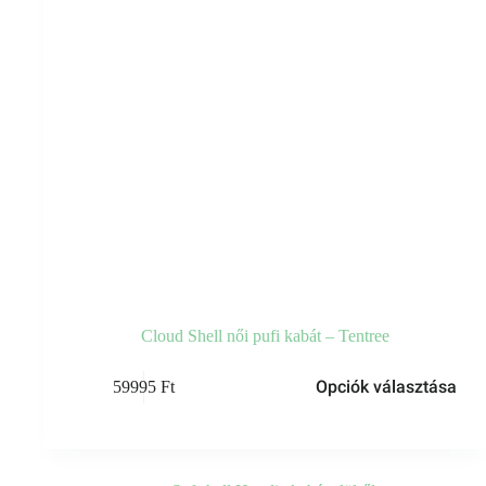
Cloud Shell női pufi kabát – Tentree
Ennek
Opciók választása
59995
Ft
a
terméknek
több
variációja
van.