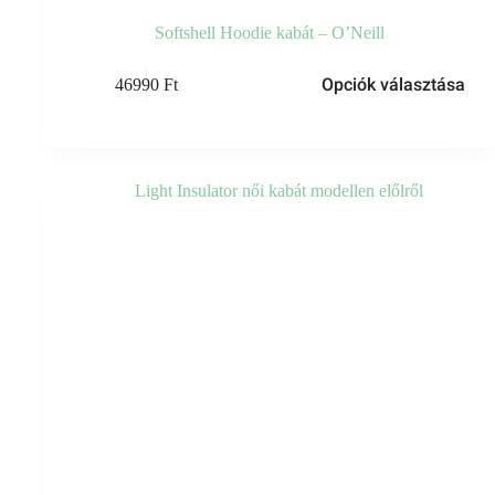
Softshell Hoodie kabát – O’Neill
Ennek
Opciók választása
46990
Ft
a
terméknek
több
variációja
van.
A
változatok
a
termékoldalon
választhatók
ki