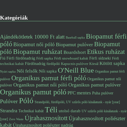
Kategóriák
Biopamut férfi
Ajándékötletek 10000 Ft alatt
Baseball sapka
póló
Biopamut
Biopamut női póló
Biopamut pulóver
póló
Biopamut ruházat
Etikus ruházat
Boardshort
Fiú
Férfi fürdőnadrág
Férfi snowboard kabát
Férfi sídzseki
Férfi
Férfi sapka
Kötött sapka
Fürdőnadrág
technikai kabát
Kapucnis pulóver
fürdőpóló
Körsál
O'Neill Blue
Női felsők
Női sapka
Organikus pamut férfi
Nyári sapka
Organikus pamut férfi póló
Organikus pamut női
pulóver
Organikus pamut női póló
Organikus pamut pulóver
pulóver
Organikus pamut póló
PFC mentes
Puha pulóver
Póló
Pulóver
Strandpóló, fürdőpóló, UV szűrős póló kínálatunk - nyár [year]
Téli
Strandra
utolsó darab
Technikai kabát
UV szűrős póló kínálatunk - nyár
Újrahasznosított
Újrahasznosított poliészter
[year]
Zero Waste
kabát
Újrahasznosított poliészter nadrág