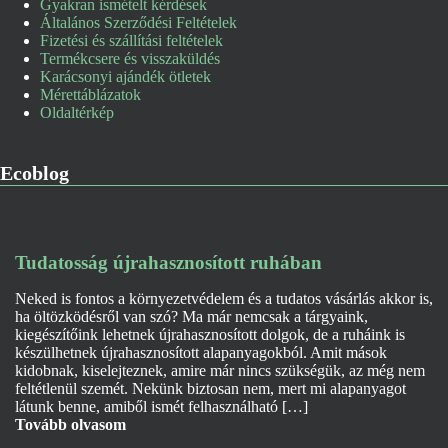
Gyakran ismételt kérdések
Általános Szerződési Feltételek
Fizetési és szállítási feltételek
Termékcsere és visszaküldés
Karácsonyi ajándék ötletek
Mérettáblázatok
Oldaltérkép
Ecoblog
Tudatosság újrahasznosított ruhában
Neked is fontos a környezetvédelem és a tudatos vásárlás akkor is,
ha öltözködésről van szó? Ma már nemcsak a tárgyaink,
kiegészítőink lehetnek újrahasznosított dolgok, de a ruháink is
készülhetnek újrahasznosított alapanyagokból. Amit mások
kidobnak, kiselejteznek, amire már nincs szükségük, az még nem
feltétlenül szemét. Nekünk biztosan nem, mert mi alapanyagot
látunk benne, amiből ismét felhasználható […]
Tovább olvasom