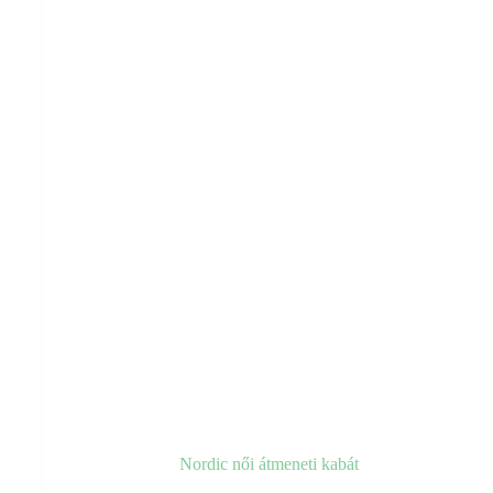
választhatók
ki
Nordic női átmeneti kabát