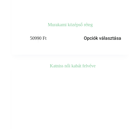
Murakami középső réteg
Ennek
Opciók választása
50990
Ft
a
terméknek
több
variációja
van.
A
változatok
a
termékoldalon
választhatók
ki