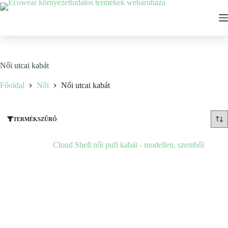
Ugrás
a
tartalomhoz
Női utcai kabát
Főoldal
Női
Női utcai kabát
TERMÉKSZŰRŐ