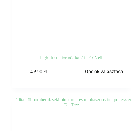
Light Insulator női kabát – O’Neill
Ennek
Opciók választása
45990
Ft
a
terméknek
több
variációja
van.
A
változatok
a
termékoldalon
választhatók
ki