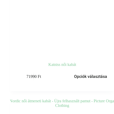
Katniss női kabát
Ennek
Opciók választása
71990
Ft
a
terméknek
több
variációja
van.
A
változatok
a
termékoldalon