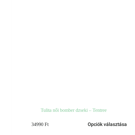
Tulita női bomber dzseki – Tentree
Ennek
Opciók választása
34990
Ft
a
terméknek