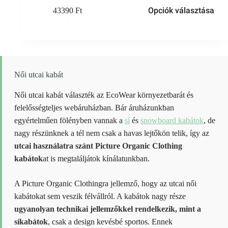
Ennek
Opciók választása
43390
Ft
a
terméknek
több
variációja
van.
A
változatok
Női utcai kabát
a
termékoldalon
választhatók
Női utcai kabát választék az EcoWear környezetbarát és
ki
felelősségteljes webáruházban. Bár áruházunkban
egyértelműen fölényben vannak a
sí
és
snowboard kabátok
, de
nagy részünknek a tél nem csak a havas lejtőkön telik, így az
utcai használatra szánt Picture Organic Clothing
kabátok
at is megtaláljátok kínálatunkban.
A Picture Organic Clothingra jellemző, hogy az utcai női
kabátokat sem veszik félvállról. A kabátok nagy része
ugyanolyan technikai jellemzőkkel rendelkezik, mint a
síkabátok
, csak a design kevésbé sportos. Ennek