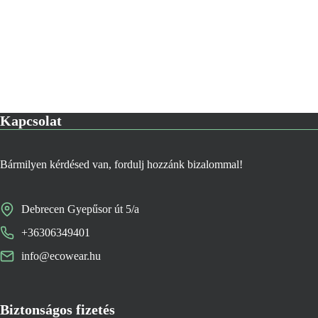
Kapcsolat
Bármilyen kérdésed van, fordulj hozzánk bizalommal!
Debrecen Gyepűsor út 5/a
+36306349401
info@ecowear.hu
Biztonságos fizetés