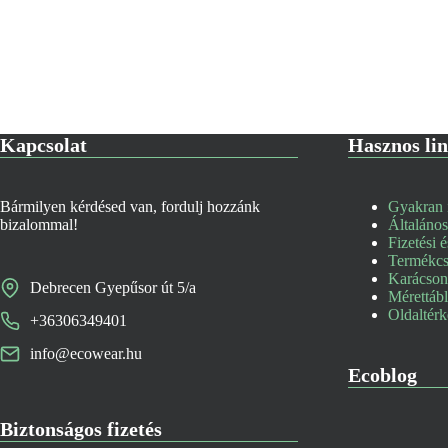
Kapcsolat
Hasznos li
Bármilyen kérdésed van, fordulj hozzánk
Gyakran i
bizalommal!
Általános
Fizetési é
Termékcse
Karácsony
Debrecen Gyepűsor út 5/a
Mérettáb
Oldaltér
+36306349401
info@ecowear.hu
Ecoblog
Biztonságos fizetés