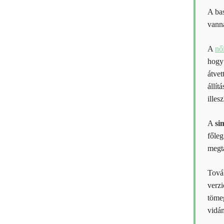
A bas
van
A
nő
hogy 
átvet
állít
illes
A
si
főleg
megta
Továb
verz
tömeg
vidám