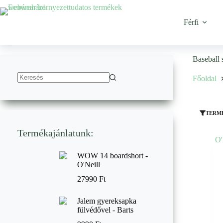
Ugrás
a
tartalomhoz
Férfi
Baseball 
Főoldal
No
results
TERM
Termékajánlatunk:
WOW 14 boardshort -
O'Neill
27990
Ft
Jalem gyereksapka
fülvédővel - Barts