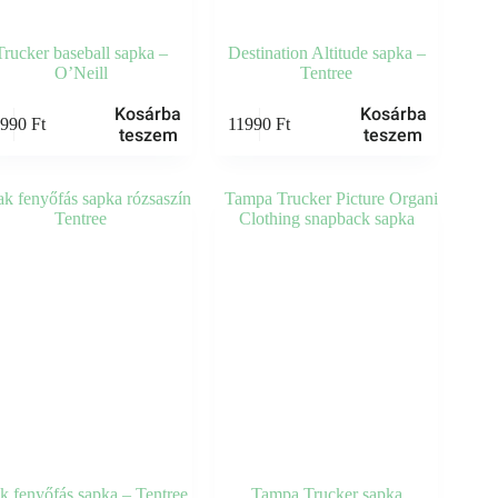
Trucker baseball sapka –
Destination Altitude sapka –
O’Neill
Tentree
Kosárba
Kosárba
0990
Ft
11990
Ft
teszem
teszem
k fenyőfás sapka – Tentree
Tampa Trucker sapka