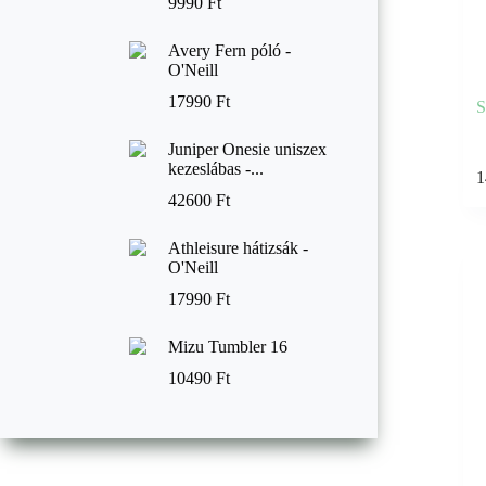
9990
Ft
Avery Fern póló -
O'Neill
17990
Ft
S
Juniper Onesie uniszex
kezeslábas -...
1
42600
Ft
Athleisure hátizsák -
O'Neill
17990
Ft
Mizu Tumbler 16
10490
Ft