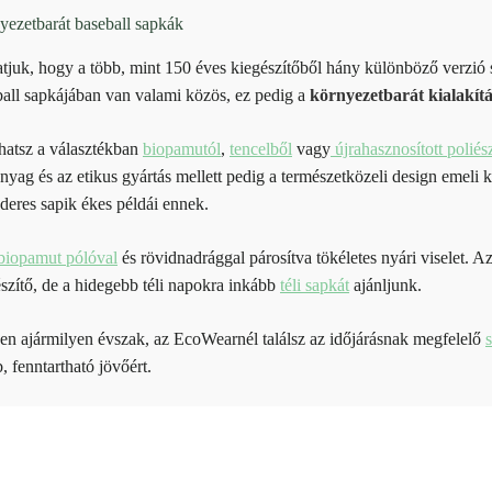
yezetbarát baseball sapkák
tjuk, hogy a több, mint 150 éves kiegészítőből hány különböző verzi
all sapkájában van valami közös, ez pedig a
környezetbarát kialakítá
hatsz a választékban
biopamutól
,
tencelből
vagy
újrahasznosított poliés
nyag és az etikus gyártás mellett pedig a természetközeli design emeli 
deres sapik ékes példái ennek.
biopamut pólóval
és rövidnadrággal párosítva tökéletes nyári viselet. A
szítő, de a hidegebb téli napokra inkább
téli sapkát
ajánljunk.
n ajármilyen évszak, az EcoWearnél találsz az időjárásnak megfelelő
, fenntartható jövőért.