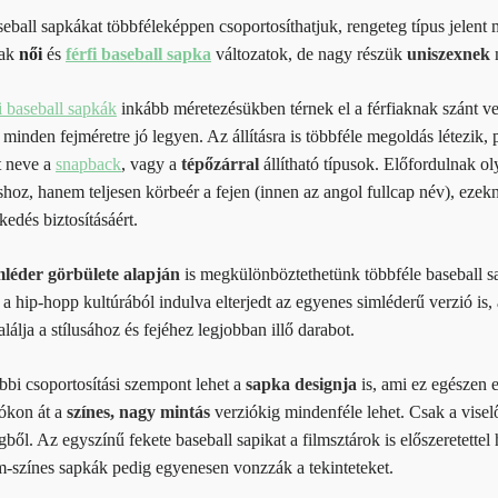
eball sapkákat többféleképpen csoportosíthatjuk, rengeteg típus jelen
nak
női
és
férfi baseball sapka
változatok, de nagy részük
uniszexnek
i baseball sapkák
inkább méretezésükben térnek el a férfiaknak szánt ver
minden fejméretre jó legyen. Az állításra is többféle megoldás létezik, 
t neve a
snapback
, vagy a
tépőzárral
állítható típusok. Előfordulnak o
áshoz, hanem teljesen körbeér a fejen (innen az angol fullcap név), ezek
zkedés biztosításáért.
mléder görbülete alapján
is megkülönböztethetünk többféle baseball s
 a hip-hopp kultúrából indulva elterjedt az egyenes simléderű verzió is
lálja a stílusához és fejéhez legjobban illő darabot.
bi csoportosítási szempont lehet a
sapka designja
is, ami ez egészen 
iókon át a
színes, nagy mintás
verziókig mindenféle lehet. Csak a viselő
ből. Az egyszínű fekete baseball sapikat a filmsztárok is előszeretettel
-színes sapkák pedig egyenesen vonzzák a tekinteteket.