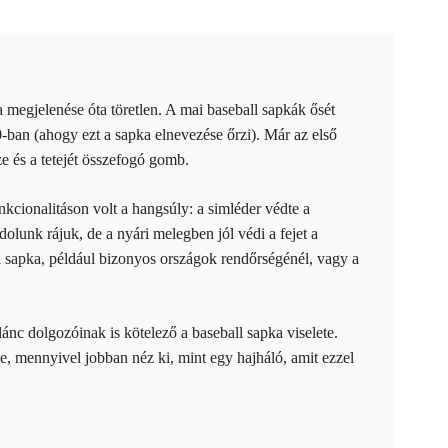
 megjelenése óta töretlen. A mai baseball sapkák ősét
ban (ahogy ezt a sapka elnevezése őrzi). Már az első
ze és a tetejét összefogó gomb.
unkcionalitáson volt a hangsúly: a simléder védte a
lunk rájuk, de a nyári melegben jól védi a fejet a
l sapka, például bizonyos országok rendőrségénél, vagy a
lánc dolgozóinak is kötelező a baseball sapka viselete.
, mennyivel jobban néz ki, mint egy hajháló, amit ezzel