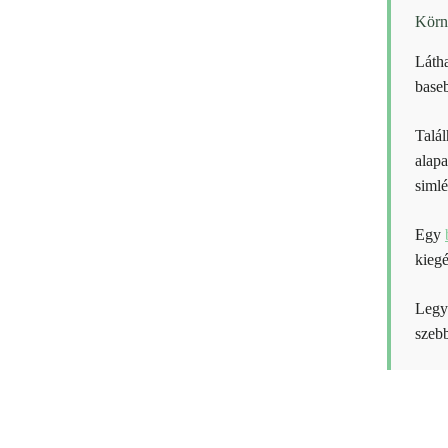
Körn
Látha
baseb
Talál
alapa
simlé
Egy
kiegé
Legye
szebb