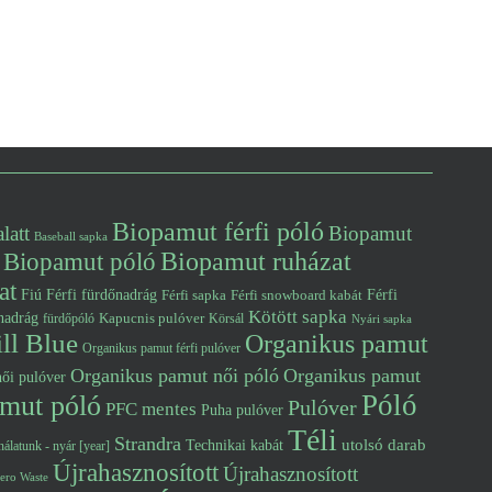
Biopamut férfi póló
latt
Biopamut
Baseball sapka
Biopamut póló
Biopamut ruházat
at
Fiú
Férfi fürdőnadrág
Férfi snowboard kabát
Férfi
Férfi sapka
Kötött sapka
nadrág
Kapucnis pulóver
fürdőpóló
Körsál
Nyári sapka
ll Blue
Organikus pamut
Organikus pamut férfi pulóver
Organikus pamut női póló
Organikus pamut
ői pulóver
Póló
mut póló
Pulóver
PFC mentes
Puha pulóver
Téli
Strandra
utolsó darab
Technikai kabát
álatunk - nyár [year]
Újrahasznosított
Újrahasznosított
ero Waste