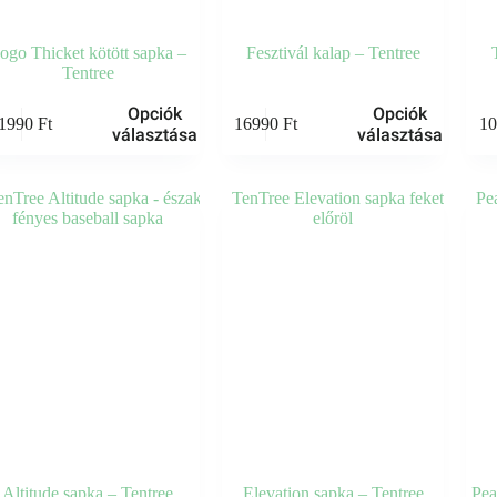
ogo Thicket kötött sapka –
Fesztivál kalap – Tentree
Tentree
k
Ennek
Opciók
Opciók
1990
Ft
16990
Ft
1
a
választása
választása
knek
terméknek
több
iója
variációja
van.
A
zatok
változatok
a
koldalon
termékoldalon
zthatók
választhatók
ki
Altitude sapka – Tentree
Elevation sapka – Tentree
Pea