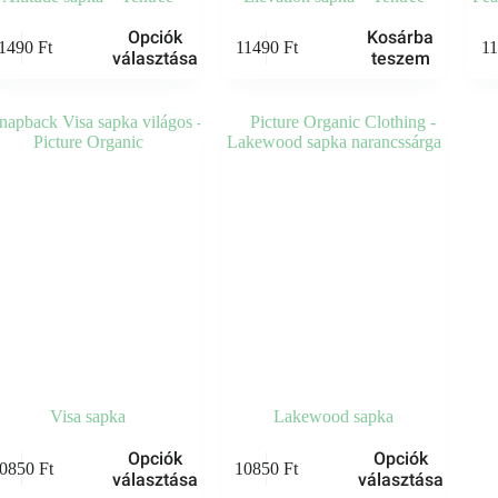
k
Opciók
Kosárba
1490
Ft
11490
Ft
1
választása
teszem
knek
iója
zatok
koldalon
zthatók
Visa sapka
Lakewood sapka
k
Ennek
Opciók
Opciók
0850
Ft
10850
Ft
a
választása
választása
knek
terméknek