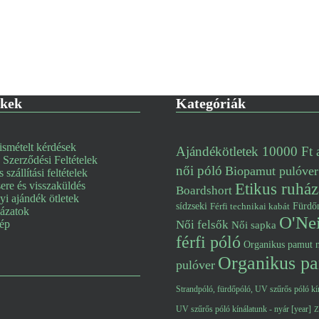
nkek
Kategóriák
smételt kérdések
Ajándékötletek 10000 Ft a
 Szerződési Feltételek
női póló
Biopamut pulóver
s szállítási feltételek
re és visszaküldés
Etikus ruház
Boardshort
i ajándék ötletek
Fürdő
sídzseki
Férfi technikai kabát
lázatok
O'Nei
kép
Női felsők
Női sapka
férfi póló
Organikus pamut n
Organikus pa
pulóver
Strandpóló, fürdőpóló, UV szűrős póló kín
UV szűrős póló kínálatunk - nyár [year]
Z