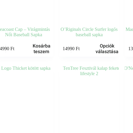
eacoast Cap – Virágmintás
O’Riginals Circle Surfer logós
Mad
Női Baseball Sapka
baseball sapka
Ennek
Ennek
Kosárba
Opciók
4990
Ft
14990
Ft
1
a
a
teszem
választása
terméknek
termé
több
több
variációja
variáci
van.
van.
A
A
változatok
változ
a
a
termékoldalon
termék
választhatók
válasz
ki
ki