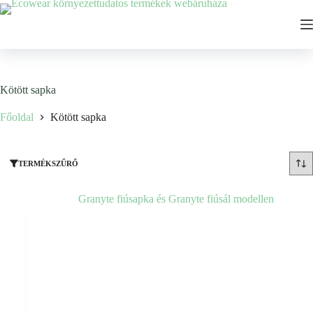
Ugrás
a
tartalomhoz
Kötött sapka
Főoldal
Kötött sapka
TERMÉKSZŰRŐ