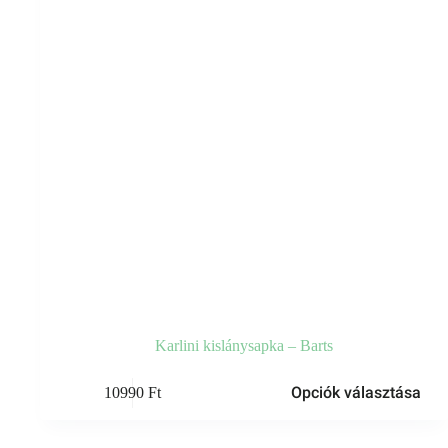
Karlini kislánysapka – Barts
Ennek
Opciók választása
10990
Ft
a
terméknek
több