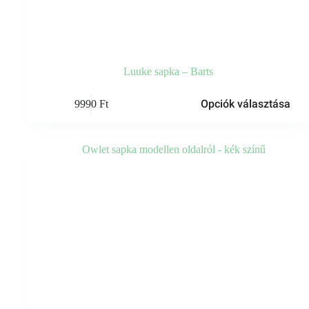
Luuke sapka – Barts
Ennek
Opciók választása
9990
Ft
a
terméknek
több
variációja
van.
A
változatok
a
termékoldalon
választhatók
ki