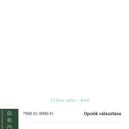
Eclipse sapka – Barts
Ennek
Opciók választása
7990
Ft
–
9990
Ft
a
Ártartomány:
terméknek
7990 Ft
több
-