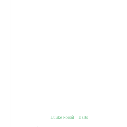
a
termékoldalon
választhatók
ki
Luuke körsál – Barts
Ennek