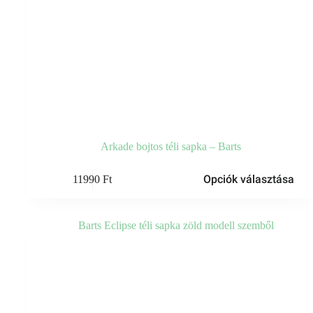
Arkade bojtos téli sapka – Barts
Ennek
Opciók választása
11990
Ft
a
terméknek
több
variációja
van.
A
változatok
a
termékoldalon
választhatók
ki