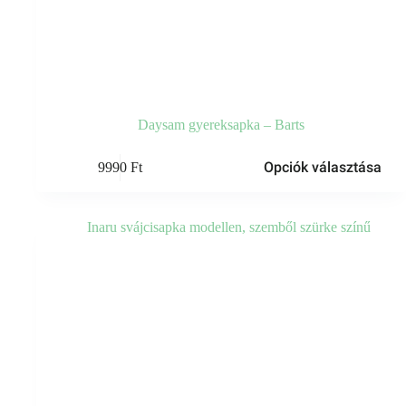
Daysam gyereksapka – Barts
Ennek
Opciók választása
9990
Ft
a
terméknek
több
variációja
van.
A
változatok
a
termékoldalon
választhatók
ki