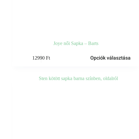
Joye női Sapka – Barts
Ennek
Opciók választása
12990
Ft
a
terméknek
több
variációja
van.
A
változatok
a
termékoldalon
választhatók
ki