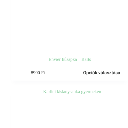
Envier fiúsapka – Barts
Ennek
Opciók választása
8990
Ft
a
terméknek
több
variációja
van.
A
változatok
a
termékoldalon
választhatók
ki