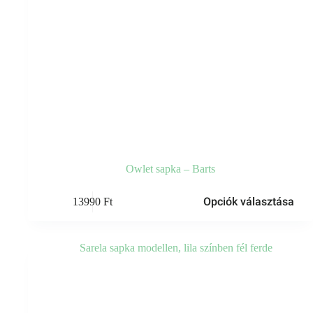
Owlet sapka – Barts
Ennek
Opciók választása
13990
Ft
a
terméknek
több
variációja
van.
A
változatok
a
termékoldalon