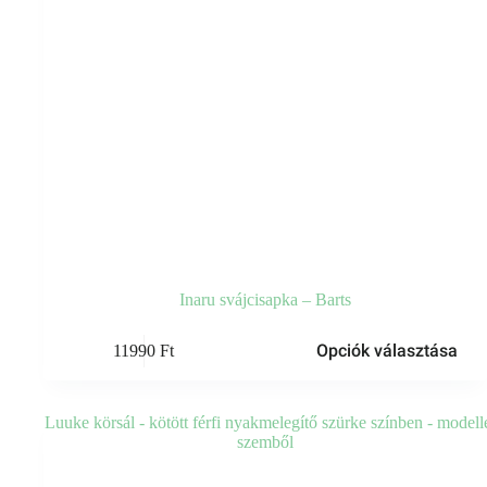
Inaru svájcisapka – Barts
Ennek
Opciók választása
11990
Ft
a
terméknek
több
variációja
van.
A
változatok