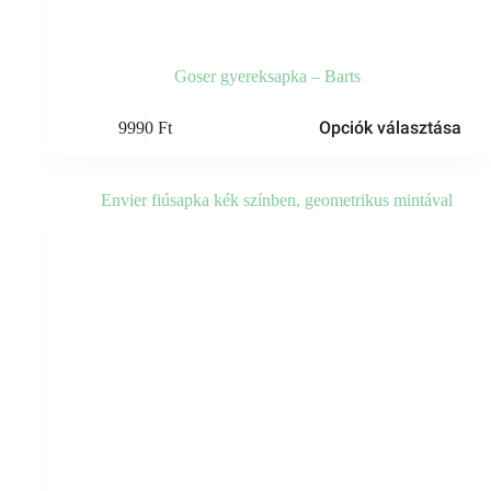
Goser gyereksapka – Barts
Ennek
Opciók választása
9990
Ft
a
terméknek
több
variációja
van.
A
változatok
a
termékoldalon
választhatók
ki