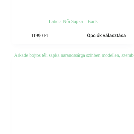
Laticia Női Sapka – Barts
Ennek
Opciók választása
11990
Ft
a
terméknek
több
variációja
van.
A
változatok
a
termékoldalon
választhatók
ki