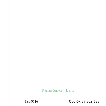
Karlini Sapka – Barts
Ennek
Opciók választása
13990
Ft
a