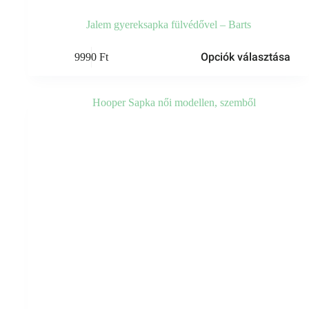
Jalem gyereksapka fülvédővel – Barts
Ennek
Opciók választása
9990
Ft
a
terméknek
több
variációja
van.
A
változatok
a
termékoldalon
választhatók
ki