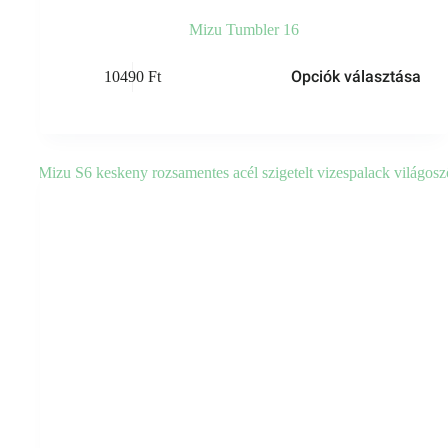
Mizu Tumbler 16
Ennek
Opciók választása
10490
Ft
a
terméknek
több
variációja
van.
A
változatok
a
termékoldalon
választhatók
ki