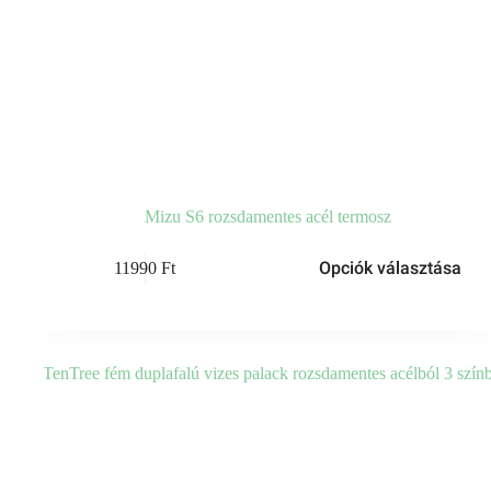
Mizu S6 rozsdamentes acél termosz
Ennek
Opciók választása
11990
Ft
a
terméknek
több
variációja
van.
A
változatok
a
termékoldalon
választhatók
ki