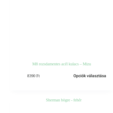
M8 rozsdamentes acél kulacs – Mizu
Ennek
Opciók választása
8390
Ft
a
terméknek
több
variációja
van.
A
változatok
a
termékoldalon