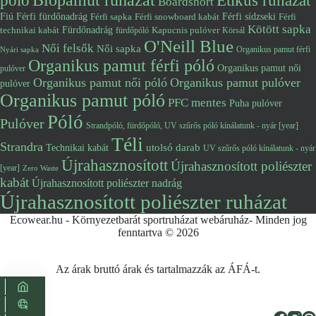
póló
Biopamut ruházat
Etikus ruházat
Boardshort
Fiú
Férfi fürdőnadrág
Férfi snowboard kabát
Férfi sídzseki
Férfi
Férfi sapka
Kötött sapka
Fürdőnadrág
technikai kabát
Kapucnis pulóver
fürdőpóló
Körsál
O'Neill Blue
Női felsők
Női sapka
Organikus pamut férfi
Nyári sapka
Organikus pamut férfi póló
Organikus pamut női
pulóver
Organikus pamut női póló
Organikus pamut pulóver
pulóver
Organikus pamut póló
PFC mentes
Puha pulóver
Póló
Pulóver
Strandpóló, fürdőpóló, UV szűrős póló kínálatunk - nyár [year]
Téli
Strandra
utolsó darab
Technikai kabát
UV szűrős póló kínálatunk - nyár
Újrahasznosított
Újrahasznosított poliészter
[year]
Zero Waste
kabát
Újrahasznosított poliészter nadrág
Újrahasznosított poliészter ruházat
Ecowear.hu - Környezetbarát sportruházat webáruház- Minden jog
fenntartva © 2026
Az árak bruttó árak és tartalmazzák az ÁFÁ-t.