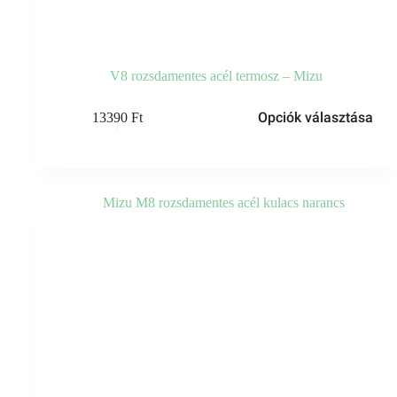
V8 rozsdamentes acél termosz – Mizu
Ennek
Opciók választása
13390
Ft
a
terméknek
több
variációja
van.
A
változatok
a
termékoldalon
választhatók
ki