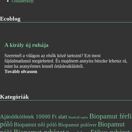
Oldaltérkép
Ecoblog
A király új ruhája
Szeretnél a világon az elsők közé tartozni? Ezt most
fájdalmatlanul megteheted. És majdnem annyira büszke lehetsz rá,
mint ha aranyérmes lennél óriáslesiklásból.
Tovább olvasom
Kategóriák
Biopamut férfi
Ajándékötletek 10000 Ft alatt
Baseball sapka
póló
Biopamut
Biopamut női póló
Biopamut pulóver