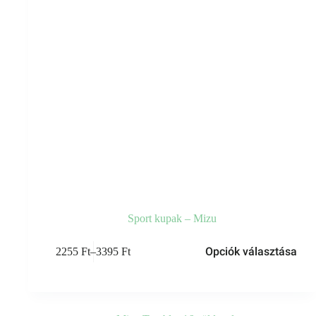
Sport kupak – Mizu
Ennek
Opciók választása
2255
Ft
–
3395
Ft
a
Ártartomány:
terméknek
2255 Ft
több
-
variációja
3395 Ft
van.