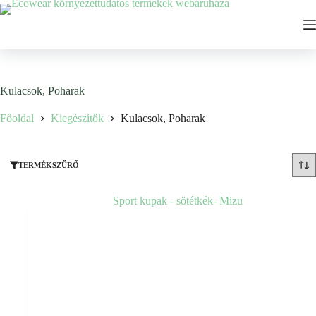
Ugrás
a
tartalomhoz
Kulacsok, Poharak
Főoldal
Kiegészítők
Kulacsok, Poharak
TERMÉKSZŰRŐ