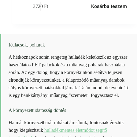
Kosárba teszem
3720
Ft
Kulacsok, poharak
A hétköznapok során rengeteg hulladék keletkezik az egyszer
használatos PET palackok és a műanyag poharak használata
során. Az egy dolog, hogy a környékünkön sétálva teljesen
elrondítják környezetünket, a felaprózódó műanyag darabok
súlyos környezeti hatásokkal járnak. Talán tudod, de évente Te
is egy bankkártyányi műanyag "szemetet" fogyasztasz el.
A környezettudatosság döntés
Ha már környezetbarát ruhákat árusítunk, fontosnak éreztük
hogy kiegészítsük
hulladékmentes életmódot segítő