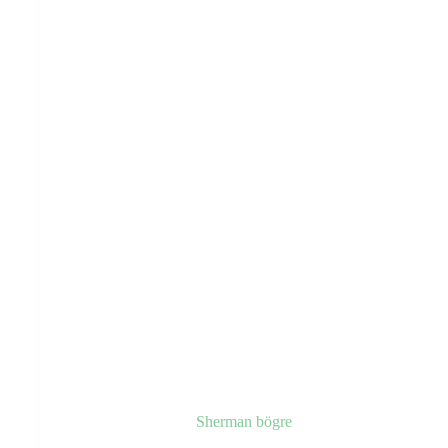
választhatók
ki
Sherman bögre