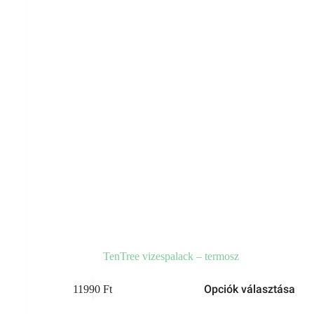
TenTree vizespalack – termosz
Ennek
Opciók választása
11990
Ft
a
terméknek