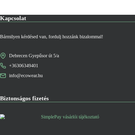
Kapcsolat
Bármilyen kérdésed van, fordulj hozzánk bizalommal!
Debrecen Gyepűsor út 5/a
+36306349401
info@ecowear.hu
Biztonságos fizetés