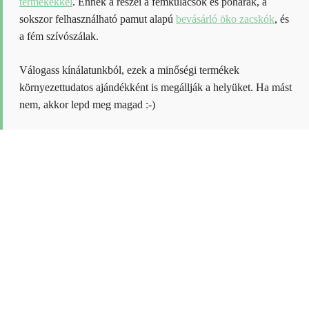
termékekkel
. Ennek a részei a fémkulacsok és poharak, a
sokszor felhasználható pamut alapú
bevásárló öko zacskók
, és
a fém szívószálak.
Válogass kínálatunkból, ezek a minőségi termékek
környezettudatos ajándékként is megállják a helyüket. Ha mást
nem, akkor lepd meg magad :-)