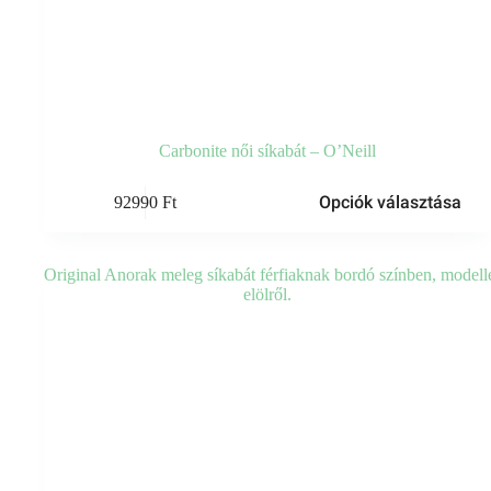
Carbonite női síkabát – O’Neill
Ennek
Opciók választása
92990
Ft
a
terméknek
több
variációja
van.
A
változatok
a
termékoldalon
választhatók
ki