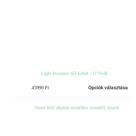
Light Insulator női kabát – O’Neill
Ennek
Opciók választása
45990
Ft
a
terméknek
több
variációja
van.
A
változatok
a
termékoldalon