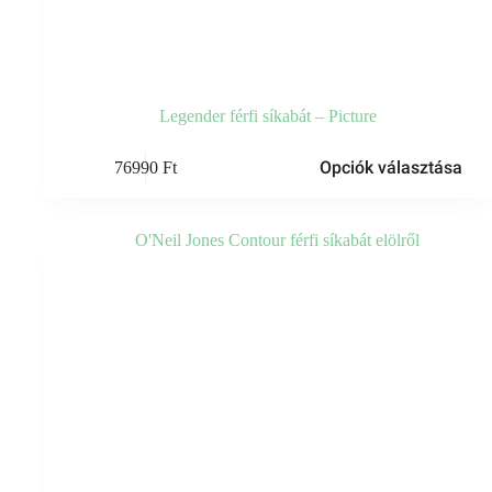
Legender férfi síkabát – Picture
Ennek
Opciók választása
76990
Ft
a
terméknek
több
variációja
van.
A
változatok
a
termékoldalon
választhatók
ki