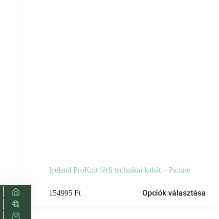
Iceland ProKnit férfi technikai kabát – Picture
Ennek
Opciók választása
154995
Ft
a
terméknek
több