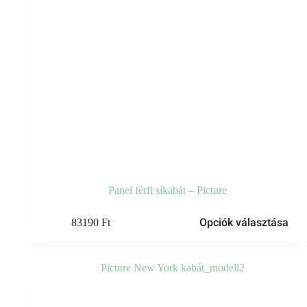
Panel férfi síkabát – Picture
Ennek
Opciók választása
83190
Ft
a
terméknek
több
variációja
van.
A
változatok