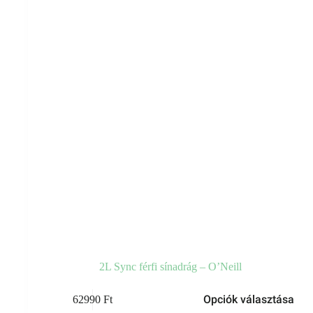
választhatók
ki
2L Sync férfi sínadrág – O’Neill
Ennek
Opciók választása
62990
Ft
a