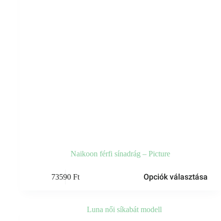
Naikoon férfi sínadrág – Picture
Ennek
Opciók választása
73590
Ft
a
terméknek
több
variációja
van.