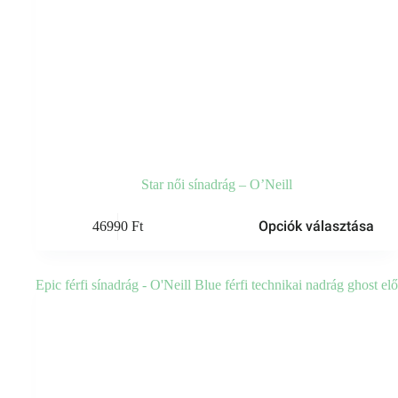
Star női sínadrág – O’Neill
Ennek
Opciók választása
46990
Ft
a
terméknek
több
variációja
van.
A
változatok
a
termékoldalon
választhatók
ki