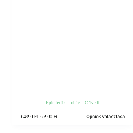
Epic férfi sínadrág – O’Neill
Ennek
Opciók választása
64990
Ft
–
65990
Ft
a
Ártartomány:
terméknek
64990 Ft
több
-