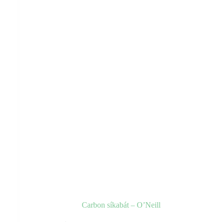
a
termékoldalon
választhatók
ki
Carbon síkabát – O’Neill
Ennek