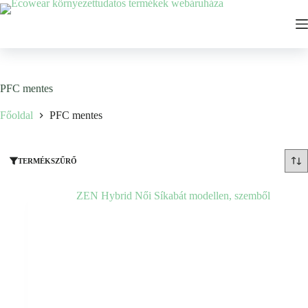
Ugrás
a
tartalomhoz
PFC mentes
Főoldal
PFC mentes
TERMÉKSZŰRŐ