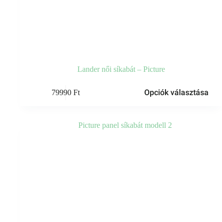
Lander női síkabát – Picture
Ennek
Opciók választása
79990
Ft
a
terméknek
több
variációja
van.
A
változatok
a
termékoldalon
választhatók
ki