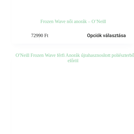
Frozen Wave női anorák – O’Neill
Ennek
Opciók választása
72990
Ft
a
terméknek
több
variációja
van.
A
változatok
a
termékoldalon
választhatók
ki