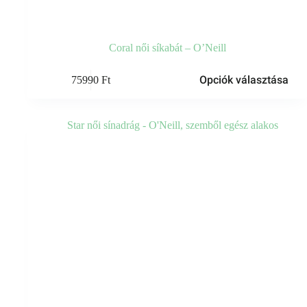
Coral női síkabát – O’Neill
Ennek
Opciók választása
75990
Ft
a
terméknek
több
variációja
van.
A
változatok
a
termékoldalon
választhatók
ki