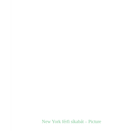
a
termékoldalon
választhatók
ki
New York férfi síkabát – Picture
Ennek