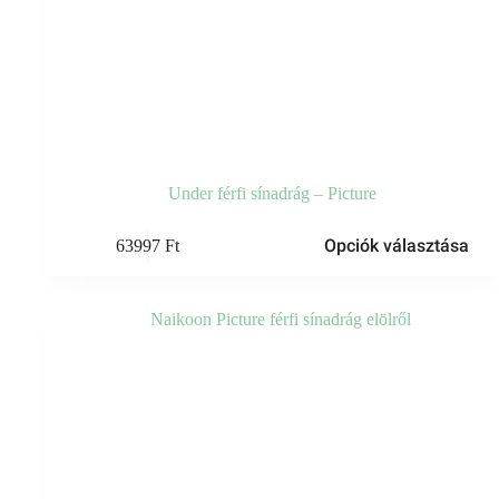
Under férfi sínadrág – Picture
Ennek
Opciók választása
63997
Ft
a
terméknek
több
variációja
van.
A
változatok
a
termékoldalon
választhatók
ki