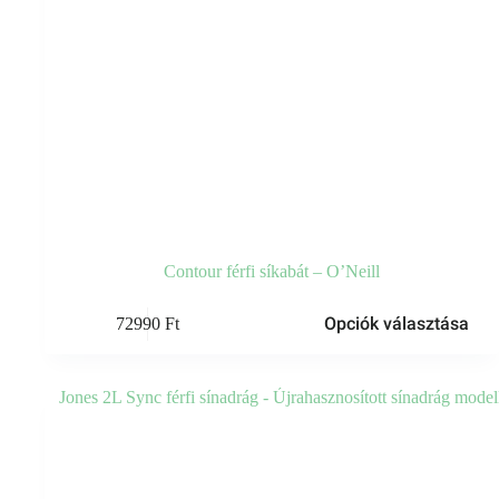
Contour férfi síkabát – O’Neill
Ennek
Opciók választása
72990
Ft
a
terméknek
több
variációja
van.
A
változatok
a
termékoldalon