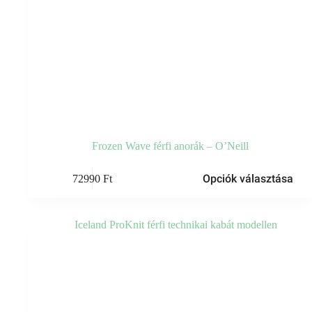
Frozen Wave férfi anorák – O’Neill
Ennek
Opciók választása
72990
Ft
a
terméknek
több
variációja
van.
A
változatok
a
termékoldalon
választhatók
ki