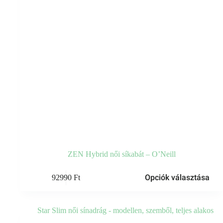
ZEN Hybrid női síkabát – O’Neill
Ennek
Opciók választása
92990
Ft
a
terméknek
több
variációja
van.