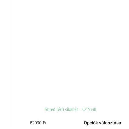
választhatók
ki
Shred férfi síkabát – O’Neill
Ennek
Opciók választása
82990
Ft
a
terméknek