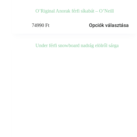
O’Riginal Anorak férfi síkabát – O’Neill
Ennek
Opciók választása
74990
Ft
a
terméknek
több
variációja
van.
A
változatok
a
termékoldalon
választhatók
ki