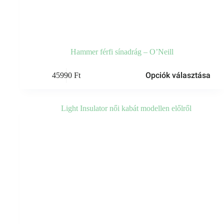
Hammer férfi sínadrág – O’Neill
Ennek
Opciók választása
45990
Ft
a
terméknek
több
variációja
van.
A
változatok
a
termékoldalon
választhatók
ki