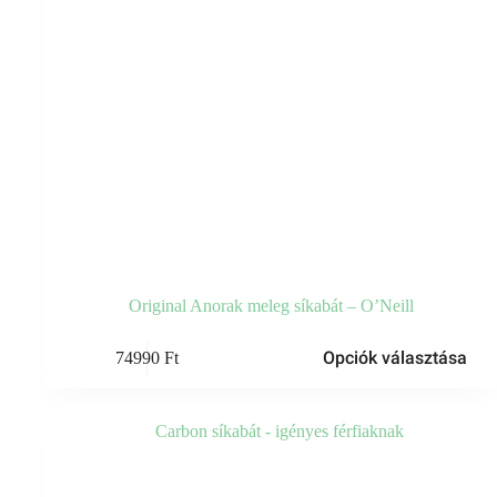
Original Anorak meleg síkabát – O’Neill
Ennek
Opciók választása
74990
Ft
a
terméknek
több
variációja
van.
A
változatok