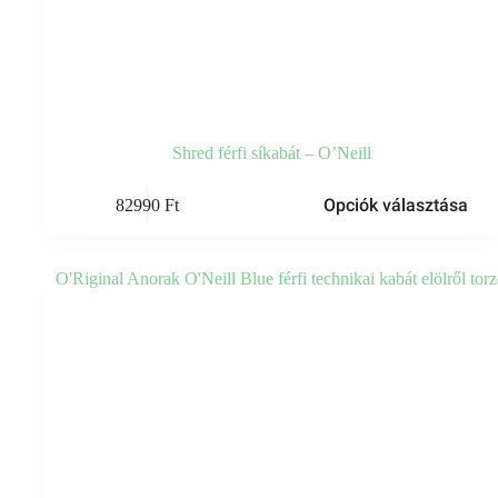
Shred férfi síkabát – O’Neill
Ennek
Opciók választása
82990
Ft
a
terméknek
több
variációja
van.
A
változatok
a
termékoldalon
választhatók
ki