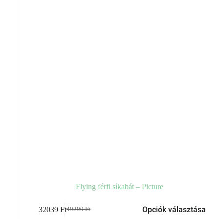
választhatók
ki
Flying férfi síkabát – Picture
Ennek
Opciók választása
32039
Ft
49290
Ft
a
Original
Current