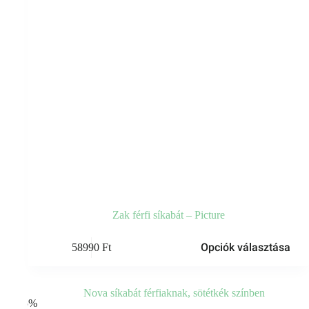
Zak férfi síkabát – Picture
Ennek
Opciók választása
58990
Ft
a
terméknek
több
variációja
van.
-35%