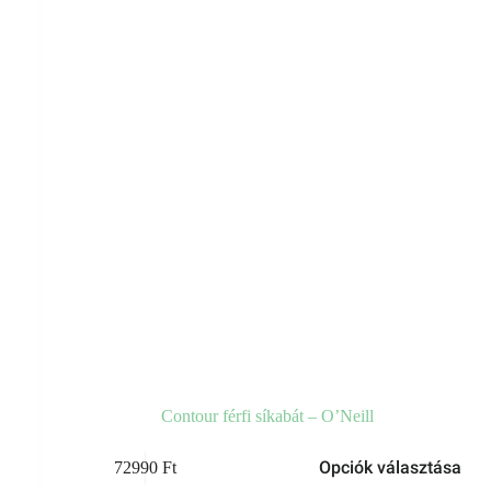
választhatók
ki
Contour férfi síkabát – O’Neill
Ennek
Opciók választása
72990
Ft
a
terméknek