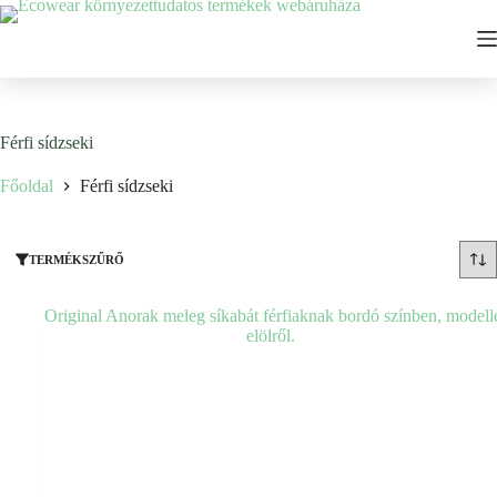
Ugrás
a
tartalomhoz
Férfi sídzseki
Főoldal
Férfi sídzseki
TERMÉKSZŰRŐ