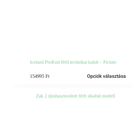
Iceland ProKnit férfi technikai kabát – Picture
Ennek
Opciók választása
154995
Ft
a
terméknek
több
variációja
van.
A
változatok
a
termékoldalon
választhatók
ki