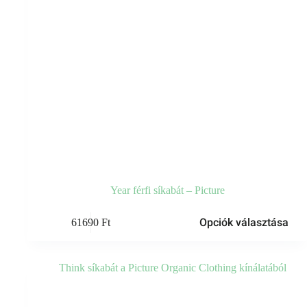
Year férfi síkabát – Picture
Ennek
Opciók választása
61690
Ft
a
terméknek
több
variációja
van.
A
változatok