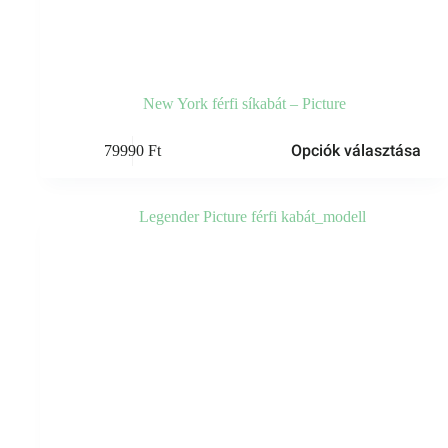
New York férfi síkabát – Picture
Ennek
Opciók választása
79990
Ft
a
terméknek
több
variációja
van.
A
változatok
a
termékoldalon
választhatók
ki