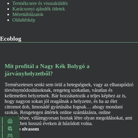
Termékcsere és visszaküldés
Karácsonyi ajándék ötletek
Mérettáblázatok
Oldaltérkép
Ecoblog
Mit profitál a Nagy Kék Bolygó a
járványhelyzetből?
Természetesen senki sem örül a betegségnek, vagy az elharapódzó
törvénymódosításoknak, rengeteg szokatlan, váratlan és
kellemetlen helyzetnek. Bár hozzátartozik a teljes képhez az is,
hogy nagyon sokan jól reagálnak a helyzetre, és ha az élet
citromot dob, limonádé gyártásába fognak… ahogy mondani
szokás. Rengetegen áttértek online számlázásra, online
ügyintézésre, villámgyorsan hoztak létre olyan megoldásokat, ami
alapesetben hosszú éveken át húzódott volna.
Tovább olvasom