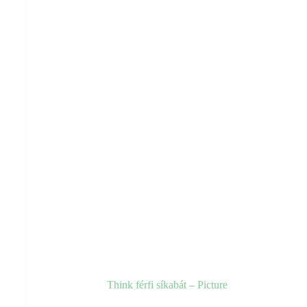
a
termékoldalon
választhatók
ki
Think férfi síkabát – Picture
Ennek