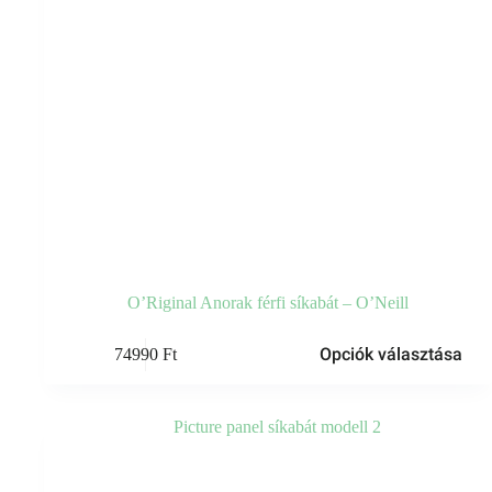
O’Riginal Anorak férfi síkabát – O’Neill
Ennek
Opciók választása
74990
Ft
a
terméknek
több
variációja
van.
A
változatok