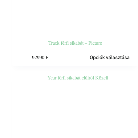
Track férfi síkabát – Picture
Ennek
Opciók választása
92990
Ft
a
terméknek
több
variációja
van.
A
változatok
a
termékoldalon
választhatók
ki