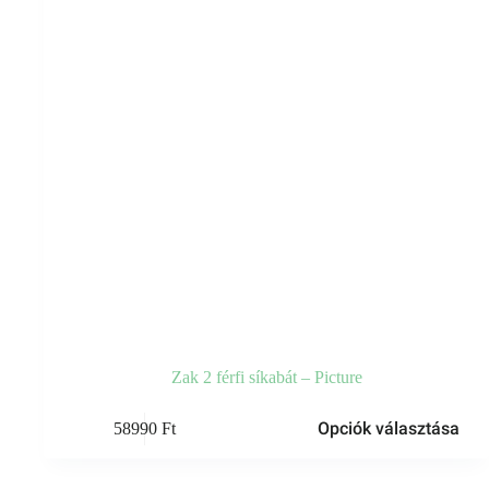
Zak 2 férfi síkabát – Picture
Ennek
Opciók választása
58990
Ft
a
terméknek
több