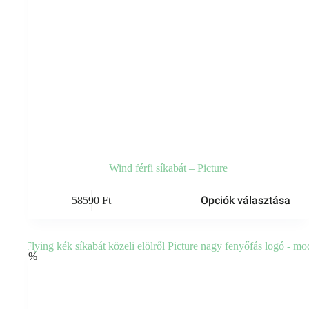
Wind férfi síkabát – Picture
Ennek
Opciók választása
58590
Ft
a
terméknek
több
variációja
van.
-35%
A
változatok
a
termékoldalon