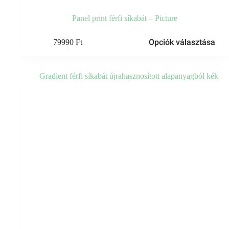
Panel print férfi síkabát – Picture
Ennek
Opciók választása
79990
Ft
a
terméknek
több
variációja
van.
A
változatok
a
termékoldalon
választhatók
ki