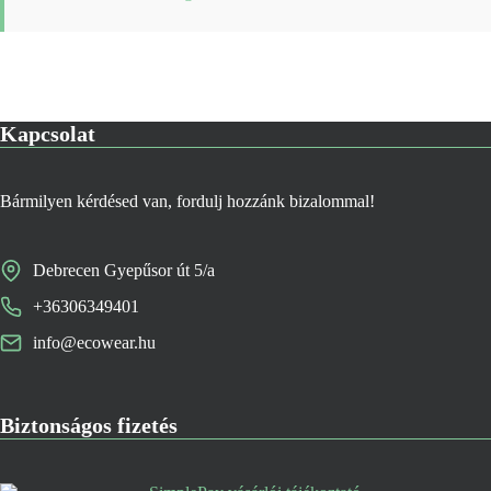
Kapcsolat
Bármilyen kérdésed van, fordulj hozzánk bizalommal!
Debrecen Gyepűsor út 5/a
+36306349401
info@ecowear.hu
Biztonságos fizetés