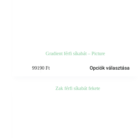
Gradient férfi síkabát – Picture
Ennek
Opciók választása
99190
Ft
a
terméknek
több
variációja
van.
A
változatok
a
termékoldalon
választhatók
ki