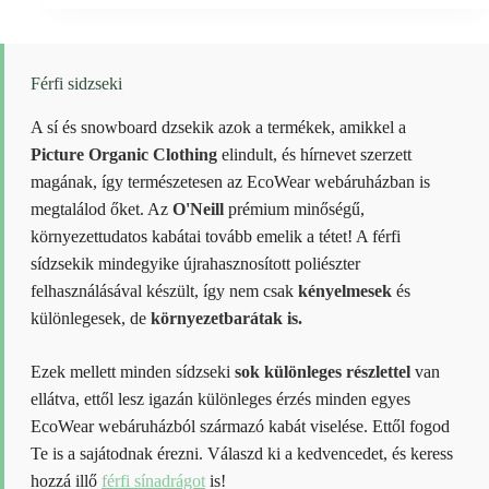
terméknek
price
price
több
was:
is:
variációja
49290 Ft.
32039 Ft.
van.
A
Férfi sidzseki
változatok
a
A sí és snowboard dzsekik azok a termékek, amikkel a
termékoldalon
Picture Organic Clothing
elindult, és hírnevet szerzett
választhatók
ki
magának, így természetesen az EcoWear webáruházban is
megtalálod őket. Az
O'Neill
prémium minőségű,
környezettudatos kabátai tovább emelik a tétet! A férfi
sídzsekik mindegyike újrahasznosított poliészter
felhasználásával készült, így nem csak
kényelmesek
és
különlegesek, de
környezetbarátak is.
Ezek mellett minden sídzseki
sok különleges részlettel
van
ellátva, ettől lesz igazán különleges érzés minden egyes
EcoWear webáruházból származó kabát viselése. Ettől fogod
Te is a sajátodnak érezni. Válaszd ki a kedvencedet, és keress
hozzá illő
férfi sínadrágot
is!