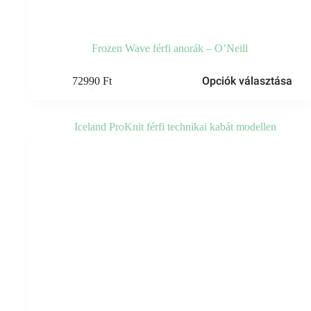
Frozen Wave férfi anorák – O’Neill
Ennek
Opciók választása
72990
Ft
a
terméknek
több
variációja
van.
A
változatok
a
termékoldalon
választhatók
ki