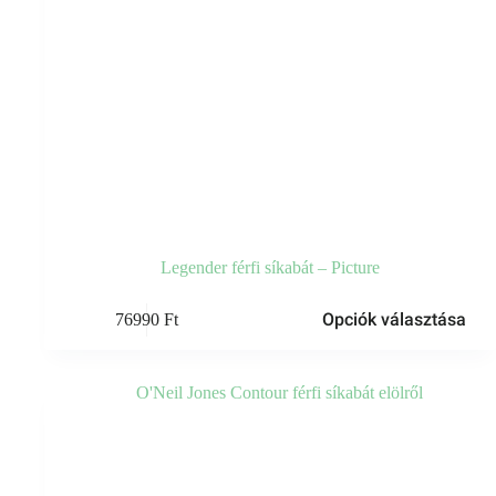
Legender férfi síkabát – Picture
Ennek
Opciók választása
76990
Ft
a
terméknek
több
variációja
van.
A
változatok
a
termékoldalon