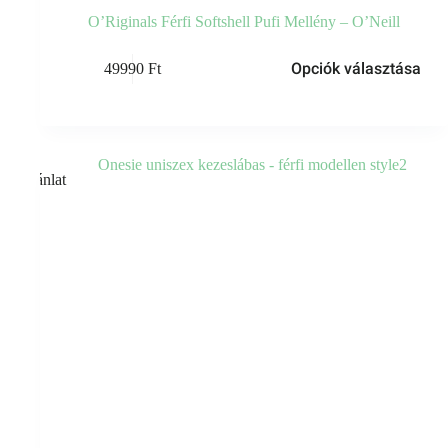
O’Riginals Férfi Softshell Pufi Mellény – O’Neill
Opciók választása
49990
Ft
Ajánlat