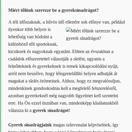
A
változatok
Miért tőlünk szerezze be a gyereksínadrágot?
a
termékoldalon
választhatók
A téli időszaknak, a hűvös idő ellenére sok előnye van, például
ki
ilyenkor
több helyen is
lehetőség van hódolni a
különböző téli sportoknak,
kicsiknek és nagyoknak egyaránt. Ebben az évszakban a
családok előszeretettel választják a síelést, ugyanis a
felnőtteknek és gyerekeknek is remek kikapcsolódást nyújt,
arról nem beszélve, hogy lélegzetelállító helyen adhatják át
magukat a síelés örömeinek. Ahhoz, hogy ez megvalósuljon,
mindenkinek gondoskodnia kell a megfelelő felszerelésről,
azonban gyerekeknél még nagyobb figyelmet kell szentelni
erre. Ha Ön ezzel tisztában van, mindenképp kínálatunkból
válassza ki a
gyerek sínadrágot
!
Gyerek sínadrágjaink
magas színvonalat képviselnek, így