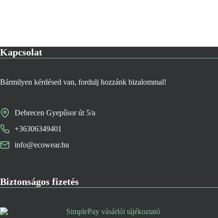
Kapcsolat
Bármilyen kérdésed van, fordulj hozzánk bizalommal!
Debrecen Gyepűsor út 5/a
+36306349401
info@ecowear.hu
Biztonságos fizetés