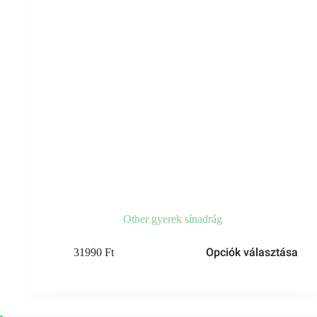
Other gyerek sínadrág
Ennek
Opciók választása
31990
Ft
a
terméknek
több
variációja
van.