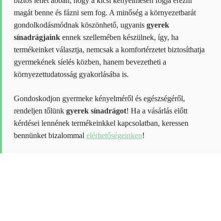
biztos lehet abban, hogy a kicsi kényelmesen fogja érezni
magát benne és fázni sem fog. A minőség a környezetbarát
gondolkodásmódnak köszönhető, ugyanis
gyerek
sínadrágjaink
ennek szellemében készülnek, így, ha
termékeinket választja, nemcsak a komfortérzetet biztosíthatja
gyermekének síelés közben, hanem bevezetheti a
környezettudatosság gyakorlásába is.
Gondoskodjon gyermeke kényelméről és egészségéről,
rendeljen tőlünk
gyerek sínadrágot
! Ha a vásárlás előtt
kérdései lennének termékeinkkel kapcsolatban, keressen
bennünket bizalommal
elérhetőségeinken
!