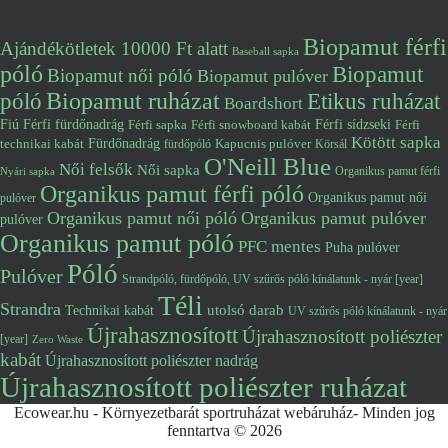
Biopamut férfi
Ajándékötletek 10000 Ft alatt
Baseball sapka
póló
Biopamut
Biopamut női póló
Biopamut pulóver
póló
Biopamut ruházat
Etikus ruházat
Boardshort
Fiú
Férfi fürdőnadrág
Férfi snowboard kabát
Férfi sídzseki
Férfi
Férfi sapka
Kötött sapka
Fürdőnadrág
technikai kabát
Kapucnis pulóver
fürdőpóló
Körsál
O'Neill Blue
Női felsők
Női sapka
Organikus pamut férfi
Nyári sapka
Organikus pamut férfi póló
Organikus pamut női
pulóver
Organikus pamut női póló
Organikus pamut pulóver
pulóver
Organikus pamut póló
PFC mentes
Puha pulóver
Póló
Pulóver
Strandpóló, fürdőpóló, UV szűrős póló kínálatunk - nyár [year]
Téli
Strandra
utolsó darab
Technikai kabát
UV szűrős póló kínálatunk - nyár
Újrahasznosított
Újrahasznosított poliészter
[year]
Zero Waste
kabát
Újrahasznosított poliészter nadrág
Újrahasznosított poliészter ruházat
Ecowear.hu - Környezetbarát sportruházat webáruház- Minden jog
fenntartva © 2026