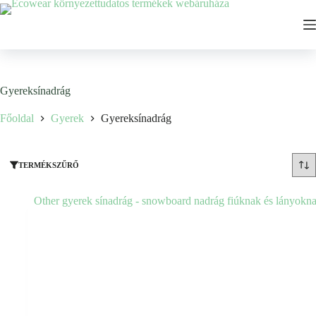
Ugrás
a
tartalomhoz
Gyereksínadrág
Főoldal
Gyerek
Gyereksínadrág
TERMÉKSZŰRŐ