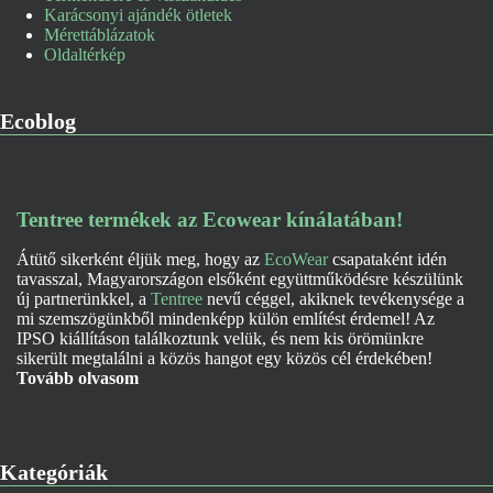
Karácsonyi ajándék ötletek
Mérettáblázatok
Oldaltérkép
Ecoblog
Tentree termékek az Ecowear kínálatában!
Átütő sikerként éljük meg, hogy az
EcoWear
csapataként idén
tavasszal, Magyarországon elsőként együttműködésre készülünk
új partnerünkkel, a
Tentree
nevű céggel, akiknek tevékenysége a
mi szemszögünkből mindenképp külön említést érdemel! Az
IPSO kiállításon találkoztunk velük, és nem kis örömünkre
sikerült megtalálni a közös hangot egy közös cél érdekében!
Tovább olvasom
Kategóriák