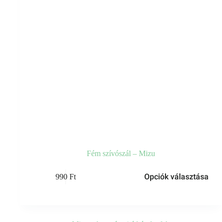
Fém szívószál – Mizu
Ennek
Opciók választása
990
Ft
a
terméknek
több
variációja
van.