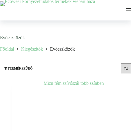
Ugrás
a
tartalomhoz
Evőeszközök
Főoldal
Kiegészítők
Evőeszközök
TERMÉKSZŰRŐ