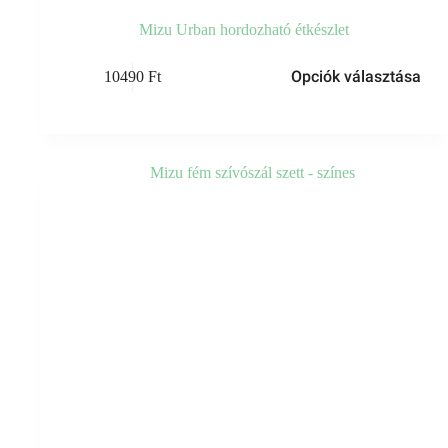
Mizu Urban hordozható étkészlet
Ennek
Opciók választása
10490
Ft
a
terméknek
több
variációja
van.
A
változatok
a
termékoldalon
választhatók
ki