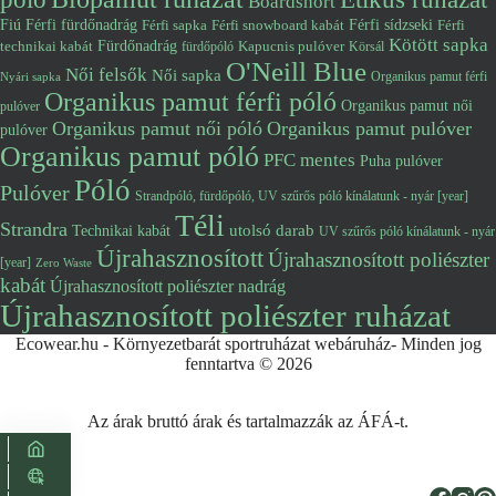
Boardshort
Fiú
Férfi fürdőnadrág
Férfi snowboard kabát
Férfi sídzseki
Férfi
Férfi sapka
Kötött sapka
Fürdőnadrág
technikai kabát
Kapucnis pulóver
fürdőpóló
Körsál
O'Neill Blue
Női felsők
Női sapka
Organikus pamut férfi
Nyári sapka
Organikus pamut férfi póló
Organikus pamut női
pulóver
Organikus pamut női póló
Organikus pamut pulóver
pulóver
Organikus pamut póló
PFC mentes
Puha pulóver
Póló
Pulóver
Strandpóló, fürdőpóló, UV szűrős póló kínálatunk - nyár [year]
Téli
Strandra
utolsó darab
Technikai kabát
UV szűrős póló kínálatunk - nyár
Újrahasznosított
Újrahasznosított poliészter
[year]
Zero Waste
kabát
Újrahasznosított poliészter nadrág
Újrahasznosított poliészter ruházat
Ecowear.hu - Környezetbarát sportruházat webáruház- Minden jog
fenntartva © 2026
Az árak bruttó árak és tartalmazzák az ÁFÁ-t.