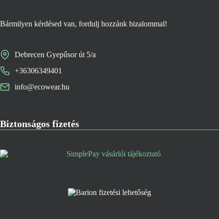
Bármilyen kérdésed van, fordulj hozzánk bizalommal!
Debrecen Gyepűsor út 5/a
+36306349401
info@ecowear.hu
Biztonságos fizetés