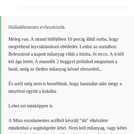
Hulladékmentes evőeszközök.
Meleg van. A strand büféjében 10 percig álltál sorba, hogy
megvehesd ínycsiklandozó ebédedet. Leülsz az asztalhoz.
Beleszúrod a kapott műanyag villát a húsba, és reccs. A 4-ből
két ága letört. A maradék 2 heggyel próbálod megtartani a
husit, amíg az életlen műanyag késsel elreszeled...
És arról még nem is beszéltünk, hogy használat után megy a
tányérral együtt a kukába.
Lehet ezt másképpen is
A Mizu rozsdamentes acélból készült "úti" étkészlete
mindenhol a segítségedre lehet. Nem kell műanyag, vagy kétes