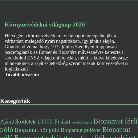
Környzetvédelmi világnap 2026!
Hétvégén a környezetvédelmi világnapot ünnepelhetjük a
várhatóan melegedő nyári napsütésben, így június elején.
Gondoltad volna, hogy 1972 június 5-én ilyen frappánsan
összefoglalták az Ember és Bioszféra művésznévre keresztelt
stockholmi ENSZ világkonferencián, miért is kutya kötelessége
mindenkinek a saját és lehetőség szerint mások környezetével is
foglalkozni?
Tovább olvasom
Kategóriák
Biopamut férfi
Ajándékötletek 10000 Ft alatt
Baseball sapka
póló
Biopamut
Biopamut női póló
Biopamut pulóver
póló
Biopamut ruházat
Etikus ruházat