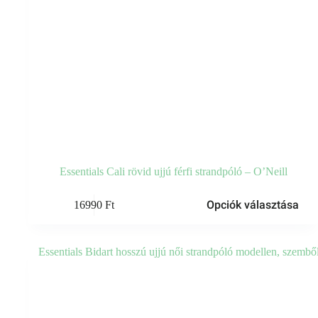
Essentials Cali rövid ujjú férfi strandpóló – O’Neill
Ennek
Opciók választása
16990
Ft
a
terméknek
több
variációja
van.
A
változatok
a
termékoldalon