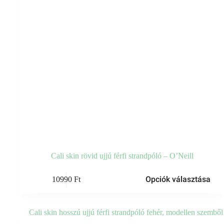
Cali skin rövid ujjú férfi strandpóló – O’Neill
Ennek
Opciók választása
10990
Ft
a
terméknek
több
variációja
van.