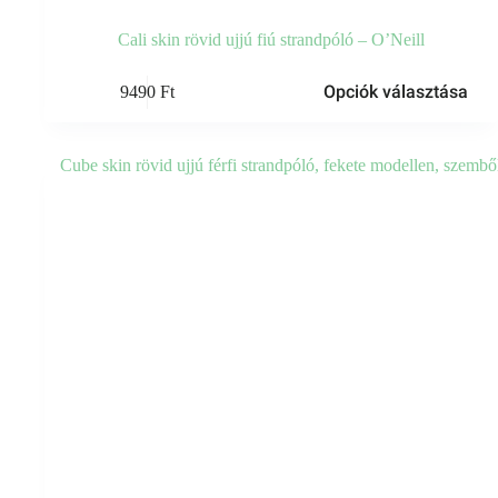
Cali skin rövid ujjú fiú strandpóló – O’Neill
Ennek
Opciók választása
9490
Ft
a
terméknek
több
variációja
van.
A
változatok
a
termékoldalon
választhatók
ki