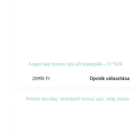
Anglet skin hosszú ujjú női strandpóló – O’Neill
Ennek
Opciók választása
20990
Ft
a
terméknek
több
variációja
van.
A
változatok
a
termékoldalon
választhatók
ki