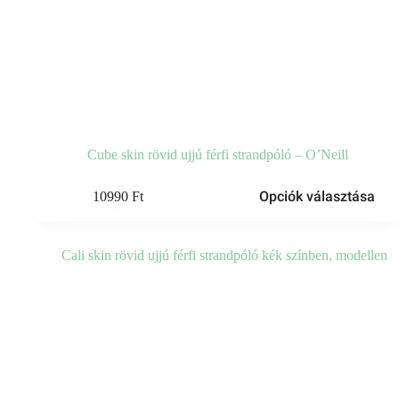
Cube skin rövid ujjú férfi strandpóló – O’Neill
Ennek
Opciók választása
10990
Ft
a
terméknek
több
variációja
van.
A
változatok
a
termékoldalon
választhatók
ki