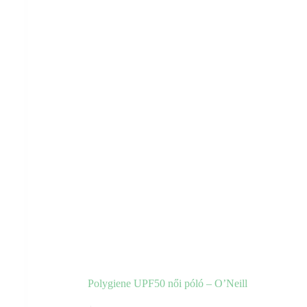
a
termékoldalon
választhatók
ki
Polygiene UPF50 női póló – O’Neill
Ennek