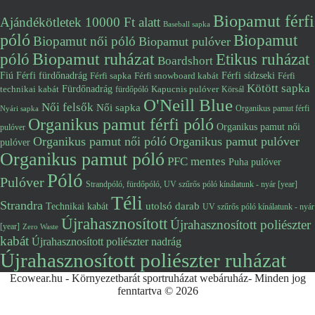
Biopamut férfi
Ajándékötletek 10000 Ft alatt
Baseball sapka
póló
Biopamut
Biopamut női póló
Biopamut pulóver
póló
Biopamut ruházat
Etikus ruházat
Boardshort
Fiú
Férfi fürdőnadrág
Férfi snowboard kabát
Férfi sídzseki
Férfi
Férfi sapka
Kötött sapka
Fürdőnadrág
technikai kabát
Kapucnis pulóver
fürdőpóló
Körsál
O'Neill Blue
Női felsők
Női sapka
Organikus pamut férfi
Nyári sapka
Organikus pamut férfi póló
Organikus pamut női
pulóver
Organikus pamut női póló
Organikus pamut pulóver
pulóver
Organikus pamut póló
PFC mentes
Puha pulóver
Póló
Pulóver
Strandpóló, fürdőpóló, UV szűrős póló kínálatunk - nyár [year]
Téli
Strandra
utolsó darab
Technikai kabát
UV szűrős póló kínálatunk - nyár
Újrahasznosított
Újrahasznosított poliészter
[year]
Zero Waste
kabát
Újrahasznosított poliészter nadrág
Újrahasznosított poliészter ruházat
Ecowear.hu - Környezetbarát sportruházat webáruház- Minden jog
fenntartva © 2026