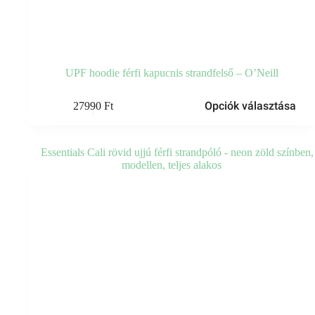
UPF hoodie férfi kapucnis strandfelső – O’Neill
Ennek
Opciók választása
27990
Ft
a
terméknek
több
variációja
van.
A
változatok
a
termékoldalon
választhatók
ki