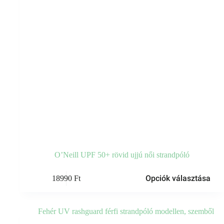
O’Neill UPF 50+ rövid ujjú női strandpóló
Ennek
Opciók választása
18990
Ft
a
terméknek
több
variációja
van.