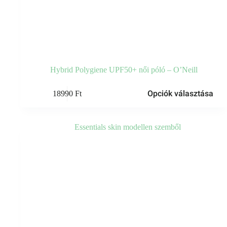
Hybrid Polygiene UPF50+ női póló – O’Neill
Ennek
Opciók választása
18990
Ft
a
terméknek
több
variációja
van.
A
változatok
a
termékoldalon
választhatók
ki