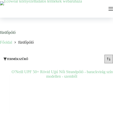
Ugrás
a
tartalomhoz
fürdőpóló
Főoldal
fürdőpóló
TERMÉKSZŰRŐ