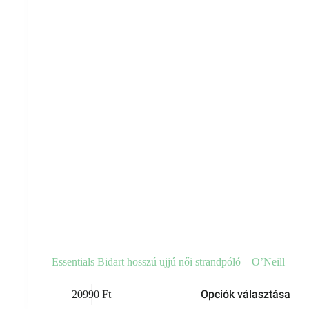
választhatók
ki
Essentials Bidart hosszú ujjú női strandpóló – O’Neill
Ennek
Opciók választása
20990
Ft
a
terméknek