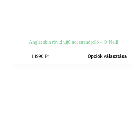
Anglet skin rövid ujjú női strandpóló – O’Neill
Ennek
Opciók választása
14990
Ft
a
terméknek
több
variációja
van.
A
változatok
a
termékoldalon
választhatók
ki