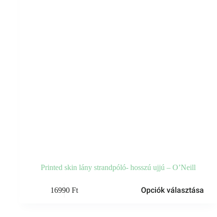
Printed skin lány strandpóló- hosszú ujjú – O’Neill
Ennek
Opciók választása
16990
Ft
a
terméknek
több