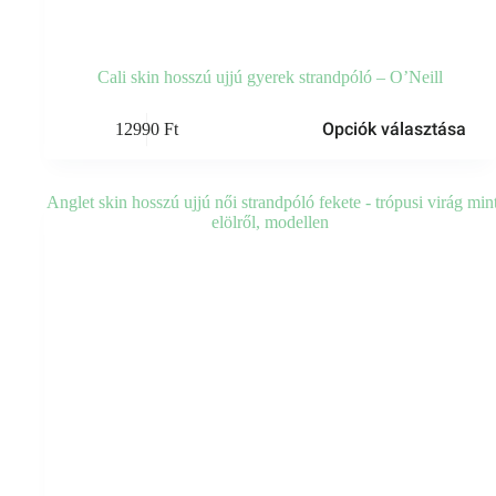
Cali skin hosszú ujjú gyerek strandpóló – O’Neill
Ennek
Opciók választása
12990
Ft
a
terméknek
több
variációja
van.
A
változatok
a
termékoldalon
választhatók
ki