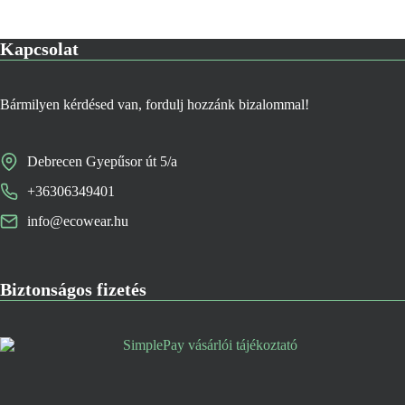
Kapcsolat
Bármilyen kérdésed van, fordulj hozzánk bizalommal!
Debrecen Gyepűsor út 5/a
+36306349401
info@ecowear.hu
Biztonságos fizetés