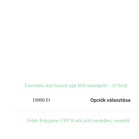
Essentials skin hosszú ujjú férfi strandpóló – O’Neill
Ennek
Opciók választása
19990
Ft
a
terméknek
több
variációja
van.
A
változatok