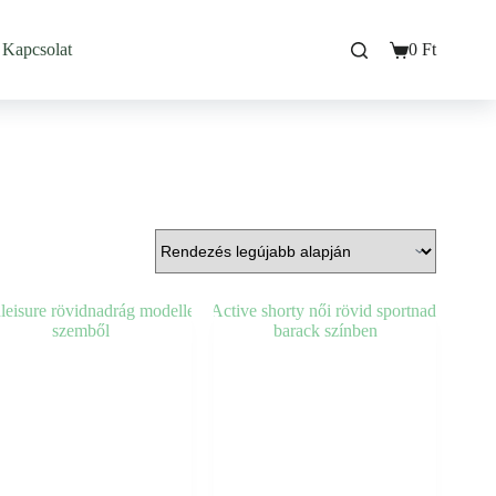
Kapcsolat
0
Ft
Bevásárló
kosarad