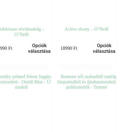
Athleisure rövidnadrág –
Active shorty – O’Neill
O’Neill
Ennek
Opciók
Opciók
7990
Ft
18990
Ft
a
választása
választása
knek
terméknek
több
ója
variációja
van.
A
atok
változatok
a
oldalon
termékoldalon
thatók
választhatók
ki