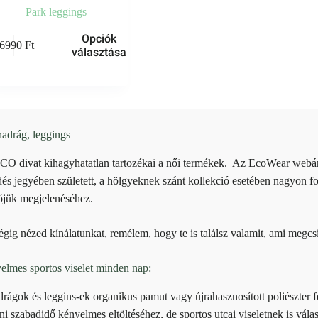
Park leggings
k
Opciók
6990
Ft
választása
knek
iója
zatok
adrág, leggings
koldalon
zthatók
CO divat kihagyhatatlan tartozékai a női termékek. Az EcoWear webár
dés jegyében született, a hölgyeknek szánt kollekció esetében nagyon 
őjük megjelenéséhez.
gig nézed kínálatunkat, remélem, hogy te is találsz valamit, ami megcsi
elmes sportos viselet minden nap:
rágok és leggins-ek organikus pamut vagy újrahasznosított poliészter 
ni szabadidő kényelmes eltöltéséhez, de sportos utcai viseletnek is vál