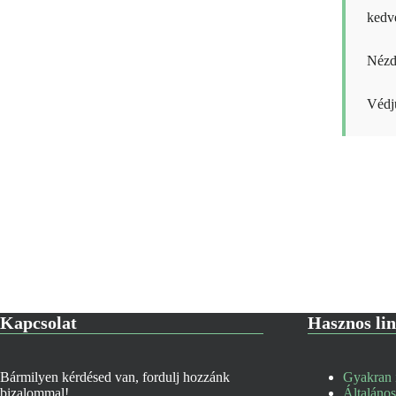
kedv
Néz
Védj
Kapcsolat
Hasznos li
Bármilyen kérdésed van, fordulj hozzánk
Gyakran i
bizalommal!
Általános