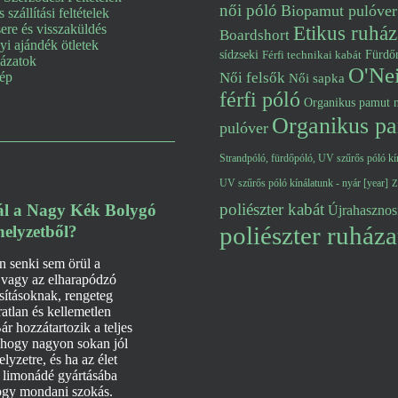
női póló
Biopamut pulóver
s szállítási feltételek
re és visszaküldés
Etikus ruház
Boardshort
i ajándék ötletek
Fürdő
sídzseki
Férfi technikai kabát
lázatok
O'Nei
kép
Női felsők
Női sapka
férfi póló
Organikus pamut n
Organikus pa
pulóver
Strandpóló, fürdőpóló, UV szűrős póló kín
UV szűrős póló kínálatunk - nyár [year]
Z
poliészter kabát
tál a Nagy Kék Bolygó
Újrahasznosí
poliészter ruháza
helyzetből?
n senki sem örül a
 vagy az elharapódzó
ításoknak, rengeteg
ratlan és kellemetlen
ár hozzátartozik a teljes
 hogy nagyon sokan jól
lyzetre, és ha az élet
 limonádé gyártásába
gy mondani szokás.