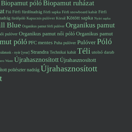
Biopamut póló
Biopamut ruházat
at
Fiú
Férfi fürdőnadrág
Férfi snowboard kabát
Férfi
Férfi sapka
Kötött sapka
nadrág
Kapucnis pulóver
fürdőpóló
Körsál
Nyári sapka
ll Blue
Organikus pamut
Organikus pamut férfi pulóver
Organikus pamut női póló
Organikus pamut
ői pulóver
Póló
mut póló
Pulóver
PFC mentes
Puha pulóver
Téli
Strandra
utolsó darab
Technikai kabát
álatunk - nyár [year]
Újrahasznosított
Újrahasznosított
ero Waste
Újrahasznosított
tott poliészter nadrág
t