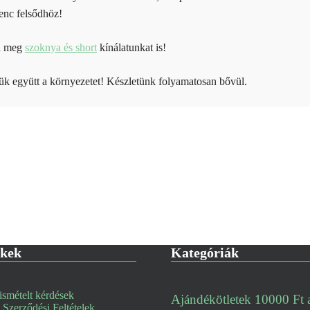
enc felsődhöz!
d meg
szoknya és short
kínálatunkat is!
ük együtt a környezetet! Készletünk folyamatosan bővül.
nkek
Kategóriák
smételt kérdések
Ajándékötletek 10000 Ft a
 Szerződési Feltételek