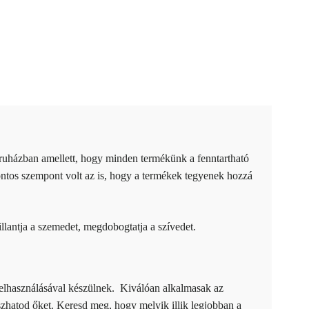
uházban amellett, hogy minden termékünk a fenntartható
fontos szempont volt az is, hogy a termékek tegyenek hozzá
llantja a szemedet, megdobogtatja a szívedet.
felhasználásával készülnek. Kiválóan alkalmasak az
aszhatod őket. Keresd meg, hogy melyik illik legjobban a