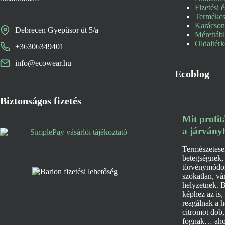
Fizetési é
Termékcse
Karácsony
Debrecen Gyepűsor út 5/a
Mérettáb
Oldaltér
+36306349401
info@ecowear.hu
Ecoblog
Biztonságos fizetés
Mit profi
a járvány
Természetese
betegségnek,
törvénymódos
szokatlan, vá
helyzetnek. B
képhez az is,
reagálnak a he
citromot dob,
fognak… aho