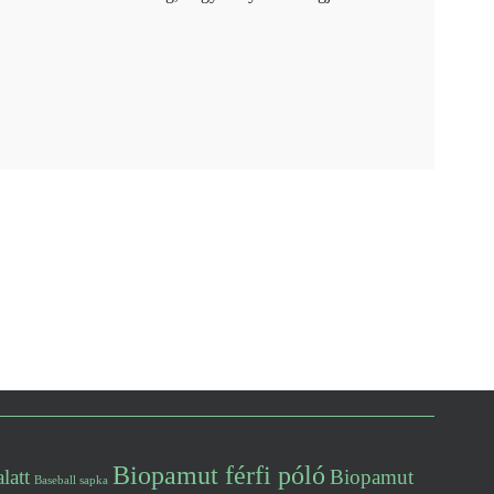
Biopamut férfi póló
latt
Biopamut
Baseball sapka