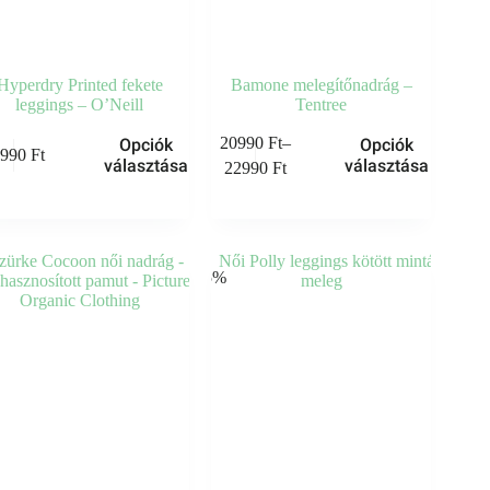
Hyperdry Printed fekete
Bamone melegítőnadrág –
leggings – O’Neill
Tentree
Ennek
20990
Ft
–
Opciók
Opciók
2990
Ft
a
Ártartomány:
választása
választása
22990
Ft
knek
terméknek
20990 Ft
több
-
ója
variációja
22990 Ft
van.
A
atok
-35%
változatok
a
oldalon
termékoldalon
thatók
választhatók
ki