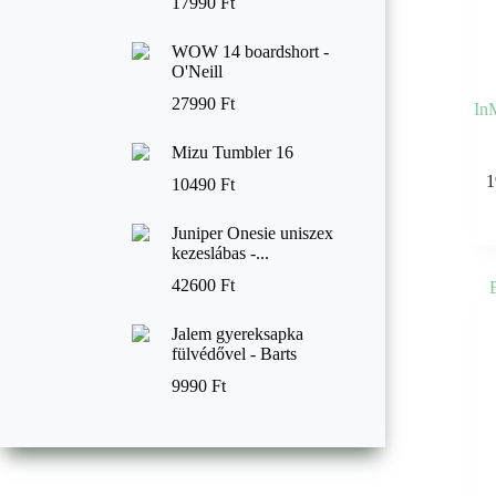
17990
Ft
WOW 14 boardshort -
O'Neill
27990
Ft
In
Mizu Tumbler 16
Enne
1
10490
Ft
a
termé
több
Juniper Onesie uniszex
variác
kezeslábas -...
van.
A
42600
Ft
válto
a
Jalem gyereksapka
termé
fülvédővel - Barts
válas
ki
9990
Ft