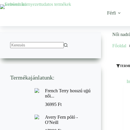
Ugrás
a
tartalomhoz
Férfi
Női nadrá
Főoldal
No
results
TERM
Termékajánlatunk:
French Terry hosszú ujjú
női...
36995
Ft
Avery Fern póló -
O'Neill