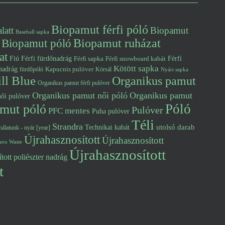
Biopamut férfi póló
latt
Biopamut
Baseball sapka
Biopamut póló
Biopamut ruházat
at
Fiú
Férfi fürdőnadrág
Férfi snowboard kabát
Férfi
Férfi sapka
Kötött sapka
nadrág
Kapucnis pulóver
fürdőpóló
Körsál
Nyári sapka
ll Blue
Organikus pamut
Organikus pamut férfi pulóver
Organikus pamut női póló
Organikus pamut
ői pulóver
Póló
mut póló
Pulóver
PFC mentes
Puha pulóver
Téli
Strandra
utolsó darab
Technikai kabát
álatunk - nyár [year]
Újrahasznosított
Újrahasznosított
ero Waste
Újrahasznosított
tott poliészter nadrág
t