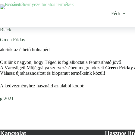
Ugrás
a
tartalomhoz
Férfi
Black
Green Friday
akciók az élhető holnapért
Örülünk nagyon, hogy Téged is foglalkoztat a fenntartható jövő!
A Városligeti Műjégpálya szervezésében megrendezett
Green Friday
a
Válassz újrahasznosított és biopamut termékeink közül!
A kedvezményhez használd az alábbi kódot:
gf2021
Kapcsolat
Hasznos li