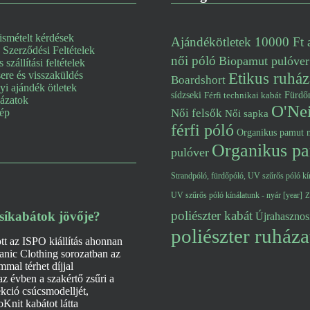
smételt kérdések
Ajándékötletek 10000 Ft a
 Szerződési Feltételek
női póló
Biopamut pulóver
s szállítási feltételek
re és visszaküldés
Etikus ruház
Boardshort
i ajándék ötletek
Fürdő
sídzseki
Férfi technikai kabát
lázatok
O'Nei
kép
Női felsők
Női sapka
férfi póló
Organikus pamut n
Organikus pa
pulóver
Strandpóló, fürdőpóló, UV szűrős póló kín
UV szűrős póló kínálatunk - nyár [year]
Z
poliészter kabát
 síkabátok jövője?
Újrahasznosí
poliészter ruháza
ott az ISPO kiállítás ahonnan
anic Clothing sorozatban az
mmal térhet díjjal
z évben a szakértő zsűri a
ekció csúcsmodelljét,
oKnit kabátot látta