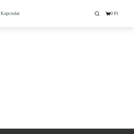
Kapcsolat
0
Ft
Bevásárló
kosarad