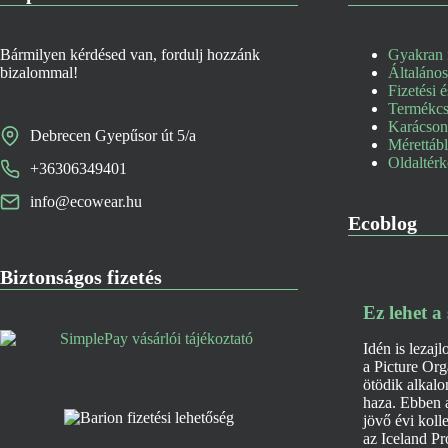
Bármilyen kérdésed van, fordulj hozzánk
Gyakran i
bizalommal!
Általános
Fizetési é
Termékcse
Karácsony
Debrecen Gyepűsor út 5/a
Mérettáb
Oldaltér
+36306349401
info@ecowear.hu
Ecoblog
Biztonságos fizetés
Ez lehet a
Idén is lezajl
a Picture Org
ötödik alkalo
haza. Ebben a
jövő évi koll
az Iceland Pr