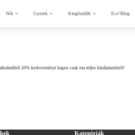
Női
Gyerek
Kiegészítők
Eco’Blog
lkalmából 20% kedvezményt kapsz csak ma teljes kínálatunkból!
nkek
Kategóriák