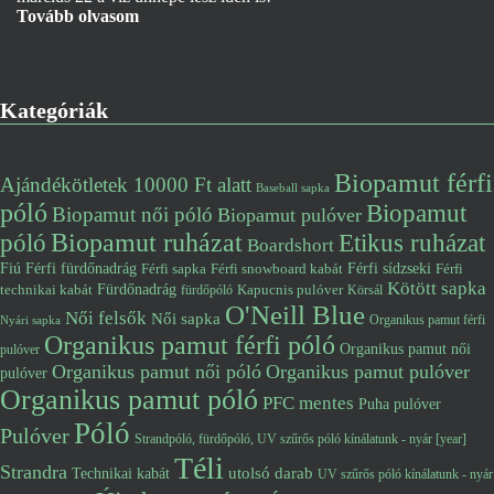
Tovább olvasom
Kategóriák
Biopamut férfi
Ajándékötletek 10000 Ft alatt
Baseball sapka
póló
Biopamut
Biopamut női póló
Biopamut pulóver
póló
Biopamut ruházat
Etikus ruházat
Boardshort
Fiú
Férfi fürdőnadrág
Férfi snowboard kabát
Férfi sídzseki
Férfi
Férfi sapka
Kötött sapka
Fürdőnadrág
technikai kabát
Kapucnis pulóver
fürdőpóló
Körsál
O'Neill Blue
Női felsők
Női sapka
Organikus pamut férfi
Nyári sapka
Organikus pamut férfi póló
Organikus pamut női
pulóver
Organikus pamut női póló
Organikus pamut pulóver
pulóver
Organikus pamut póló
PFC mentes
Puha pulóver
Póló
Pulóver
Strandpóló, fürdőpóló, UV szűrős póló kínálatunk - nyár [year]
Téli
Strandra
utolsó darab
Technikai kabát
UV szűrős póló kínálatunk - nyár