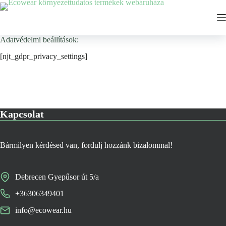
Ugrás
a
tartalomhoz
Adatvédelmi beállítások:
[njt_gdpr_privacy_settings]
Kapcsolat
Bármilyen kérdésed van, fordulj hozzánk bizalommal!
Debrecen Gyepűsor út 5/a
+36306349401
info@ecowear.hu