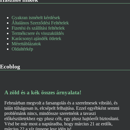
Gyakran ismételt kérdések
Általános Szerződési Feltételek
Fizetési és szállítási feltételek
Termékcsere és visszaküldés
Karácsonyi ajándék ötletek
Mérettáblázatok
Oldaltérkép
Ecoblog
A zöld és a kék összes árnyalata!
Februárban megvolt a farsangolás és a szerelmesek vibráló, és
talán túlságosan is, elcsépelt felhajtása. Ezzel egyébként semmi
problémánk nincs, mindössze szeretnénk a tavaszi
előkészületekhez egy plusz célt, egy plusz hajtóerőt biztosítani.
Vésd be már most a naptáradba, hogy március 21 az erdők,
március 22 a víz ünnepe lesz idén is!