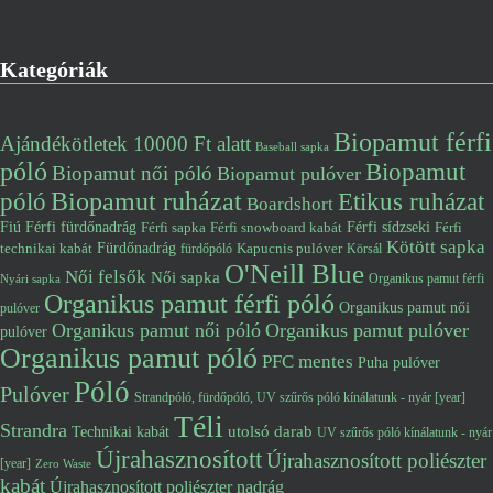
Kategóriák
Biopamut férfi
Ajándékötletek 10000 Ft alatt
Baseball sapka
póló
Biopamut
Biopamut női póló
Biopamut pulóver
póló
Biopamut ruházat
Etikus ruházat
Boardshort
Fiú
Férfi fürdőnadrág
Férfi snowboard kabát
Férfi sídzseki
Férfi
Férfi sapka
Kötött sapka
Fürdőnadrág
technikai kabát
Kapucnis pulóver
fürdőpóló
Körsál
O'Neill Blue
Női felsők
Női sapka
Organikus pamut férfi
Nyári sapka
Organikus pamut férfi póló
Organikus pamut női
pulóver
Organikus pamut női póló
Organikus pamut pulóver
pulóver
Organikus pamut póló
PFC mentes
Puha pulóver
Póló
Pulóver
Strandpóló, fürdőpóló, UV szűrős póló kínálatunk - nyár [year]
Téli
Strandra
utolsó darab
Technikai kabát
UV szűrős póló kínálatunk - nyár
Újrahasznosított
Újrahasznosított poliészter
[year]
Zero Waste
kabát
Újrahasznosított poliészter nadrág