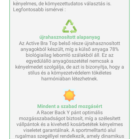
kényelmes, de környezettudatos választás is.
Legfontosabb ismérvei :
újrahasznosított alapanyag
Az Actíve Bra Top belső része újrahasznosított
anyagokból készült, míg a külső anyaga 78%
biológiailag lebomló szálakból áll. Ez az
egyedülálló anyagösszetétel nemcsak a
kényelmedet szolgálja, de azt is bizonyítja, hogy a
stílus és a környezetvédelem tökéletes
harmóniában létezhetnek.
Mindent a szabad mozgásért
A Racer Back Y pánt optimális
mozgásszabadságot biztosít, míg a szélesített
vállpántok és a kivehető kosárbetétek kényelmes
viseletet garantálnak. A sportmelltartó alul
rugalmas szegéllyel rendelkezik, amely dinamikus