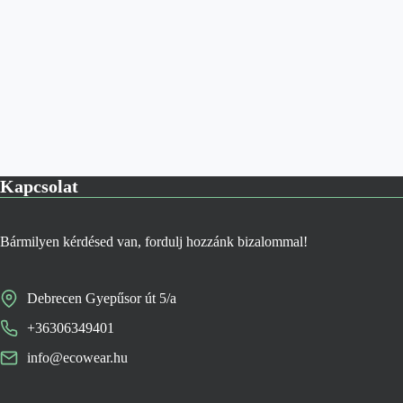
Kapcsolat
Bármilyen kérdésed van, fordulj hozzánk bizalommal!
Debrecen Gyepűsor út 5/a
+36306349401
info@ecowear.hu