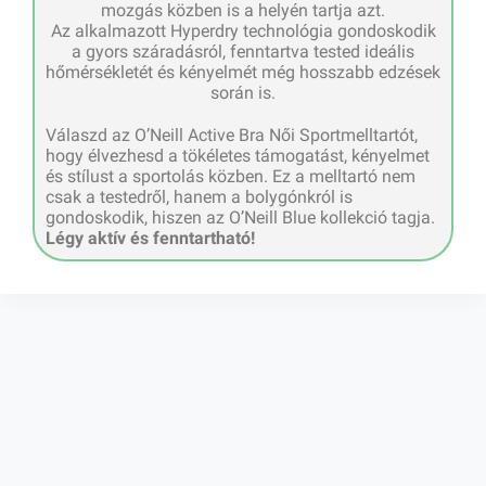
mozgás közben is a helyén tartja azt.
Az alkalmazott Hyperdry technológia gondoskodik
a gyors száradásról, fenntartva tested ideális
hőmérsékletét és kényelmét még hosszabb edzések
során is.
Válaszd az O’Neill Active Bra Női Sportmelltartót,
hogy élvezhesd a tökéletes támogatást, kényelmet
és stílust a sportolás közben. Ez a melltartó nem
csak a testedről, hanem a bolygónkról is
gondoskodik, hiszen az O’Neill Blue kollekció tagja.
Légy aktív és fenntartható!