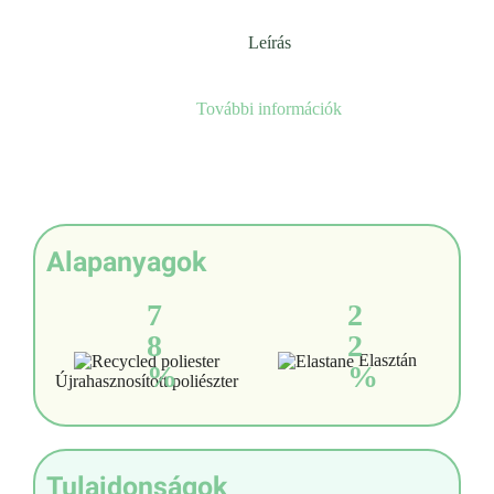
Leírás
További információk
Alapanyagok
7
2
8
2
Elasztán
%
%
Újrahasznosított poliészter
Tulajdonságok