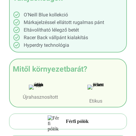
O'Neill Blue kollekció
Márkajelzéssel ellátott rugalmas pánt
Eltávolítható lélegző betét
Racer Back vállpánt kialakítás
Hyperdry technológia
Mitől környezetbarát?
Újrahasznosított
Etikus
Férfi pólók