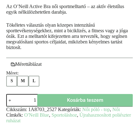
Az O’Neill Active Bra női sportmelltartó – az aktív életstílus
egyik nélkülözhetetlen darabja.
Tökéletes választás olyan közepes intenzitású
sporttevékenységekhez, mint a biciklizés, a fitness vagy a jóga
órák. Ezt a melltartót kifejezetten arra tervezték, hogy segítsen
megvalósítani sportos céljaidat, miközben kényelmes tartást
biztosít.
Mérettáblázat
Méret:
S
M
L
Kosárba teszem
Cikkszám:
1A8703_2527
Kategóriák:
Női póló - top
,
Női
Címkék:
O'Neill Blue
,
Sportoláshoz
,
Újrahasznosított poliészter
ruházat