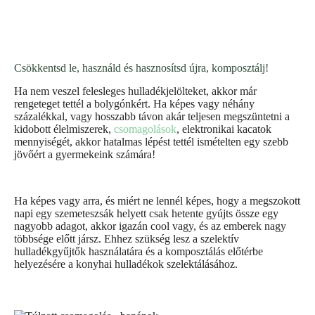
Csökkentsd le, használd és hasznosítsd újra, komposztálj!
Ha nem veszel felesleges hulladékjelölteket, akkor már
rengeteget tettél a bolygónkért. Ha képes vagy néhány
százalékkal, vagy hosszabb távon akár teljesen megszüntetni a
kidobott élelmiszerek,
csomagolások
, elektronikai kacatok
mennyiségét, akkor hatalmas lépést tettél ismételten egy szebb
jövőért a gyermekeink számára!
Ha képes vagy arra, és miért ne lennél képes, hogy a megszokott
napi egy szemeteszsák helyett csak hetente gyújts össze egy
nagyobb adagot, akkor igazán cool vagy, és az emberek nagy
többsége előtt jársz. Ehhez szükség lesz a szelektív
hulladékgyűjtők használatára és a komposztálás előtérbe
helyezésére a konyhai hulladékok szelektálásához.