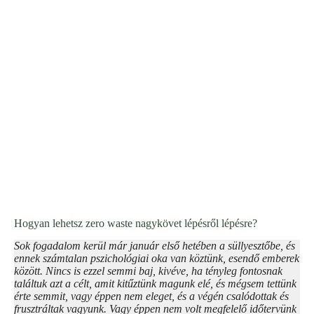
Hogyan lehetsz zero waste nagykövet lépésről lépésre?
Sok fogadalom kerül már január első hetében a süllyesztőbe, és
ennek számtalan pszichológiai oka van köztünk, esendő emberek
között. Nincs is ezzel semmi baj, kivéve, ha tényleg fontosnak
találtuk azt a célt, amit kitűztünk magunk elé, és mégsem tettünk
érte semmit, vagy éppen nem eleget, és a végén csalódottak és
frusztráltak vagyunk. Vagy éppen nem volt megfelelő időtervünk