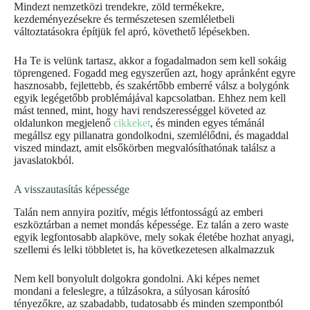
Mindezt nemzetközi trendekre, zöld termékekre,
kezdeményezésekre és természetesen szemléletbeli
változtatásokra építjük fel apró, követhető lépésekben.
Ha Te is velünk tartasz, akkor a fogadalmadon sem kell sokáig
töprengened. Fogadd meg egyszerűen azt, hogy apránként egyre
hasznosabb, fejlettebb, és szakértőbb emberré válsz a bolygónk
egyik legégetőbb problémájával kapcsolatban. Ehhez nem kell
mást tenned, mint, hogy havi rendszerességgel követed az
oldalunkon megjelenő
cikkeket
, és minden egyes témánál
megállsz egy pillanatra gondolkodni, szemlélődni, és magaddal
viszed mindazt, amit elsőkörben megvalósíthatónak találsz a
javaslatokból.
A visszautasítás képessége
Talán nem annyira pozitív, mégis létfontosságú az emberi
eszköztárban a nemet mondás képessége. Ez talán a zero waste
egyik legfontosabb alapköve, mely sokak életébe hozhat anyagi,
szellemi és lelki többletet is, ha következetesen alkalmazzuk
Nem kell bonyolult dolgokra gondolni. Aki képes nemet
mondani a feleslegre, a túlzásokra, a súlyosan károsító
tényezőkre, az szabadabb, tudatosabb és minden szempontból