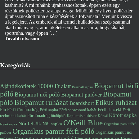
kashmirt? A mi ruháink újrahasznosítottak, éppen ezért egy
részüknek poliészter az alapanyaga. Miből áll egy ilyen poliészter
újrahasznosított ruha elkészítésének a folyamata? Menjünk vissza
a legelejére. Az emberek által termelt hulladékban szép számmal
akad műanyag is, ami tökéletesen alkalmas arra, hogy síkabát,
sportruha, vagy éppen […]
Tovább olvasom
Kategóriák
Biopamut férfi
Ajándékötletek 10000 Ft alatt
Baseball sapka
póló
Biopamut
Biopamut női póló
Biopamut pulóver
póló
Biopamut ruházat
Etikus ruházat
Boardshort
Fiú
Férfi fürdőnadrág
Férfi snowboard kabát
Férfi sídzseki
Férfi
Férfi sapka
Kötött sapka
Fürdőnadrág
technikai kabát
Kapucnis pulóver
fürdőpóló
Körsál
O'Neill Blue
Női felsők
Női sapka
Organikus pamut férfi
Nyári sapka
Organikus pamut férfi póló
Organikus pamut női
pulóver
Organikus pamut női póló
Organikus pamut pulóver