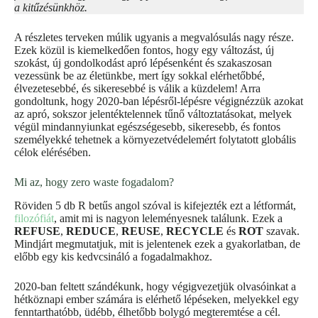
a kitűzésünkhöz.
A részletes terveken múlik ugyanis a megvalósulás nagy része.
Ezek közül is kiemelkedően fontos, hogy egy változást, új
szokást, új gondolkodást apró lépésenként és szakaszosan
vezessünk be az életünkbe, mert így sokkal elérhetőbbé,
élvezetesebbé, és sikeresebbé is válik a küzdelem! Arra
gondoltunk, hogy 2020-ban lépésről-lépésre végignézzük azokat
az apró, sokszor jelentéktelennek tűnő változtatásokat, melyek
végül mindannyiunkat egészségesebb, sikeresebb, és fontos
személyekké tehetnek a környezetvédelemért folytatott globális
célok elérésében.
Mi az, hogy zero waste fogadalom?
Röviden 5 db R betűs angol szóval is kifejezték ezt a létformát,
filozófiát
, amit mi is nagyon leleményesnek találunk. Ezek a
REFUSE
,
REDUCE
,
REUSE
,
RECYCLE
és
ROT
szavak.
Mindjárt megmutatjuk, mit is jelentenek ezek a gyakorlatban, de
előbb egy kis kedvcsináló a fogadalmakhoz.
2020-ban feltett szándékunk, hogy végigvezetjük olvasóinkat a
hétköznapi ember számára is elérhető lépéseken, melyekkel egy
fenntarthatóbb, üdébb, élhetőbb bolygó megteremtése a cél.