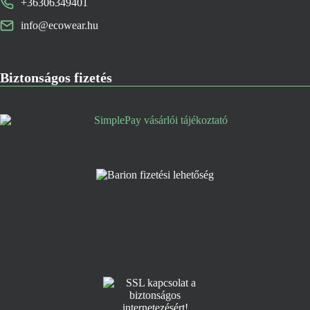
+36306349401
info@ecowear.hu
Biztonságos fizetés