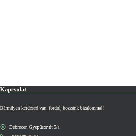
Kapcsolat
Bármilyen kérdésed van, fordulj hozzánk bizalommal!
Debrecen Gyepűsor út 5/a