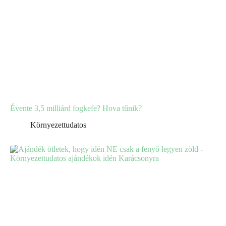
Évente 3,5 milliárd fogkefe? Hova tűnik?
Környezettudatos