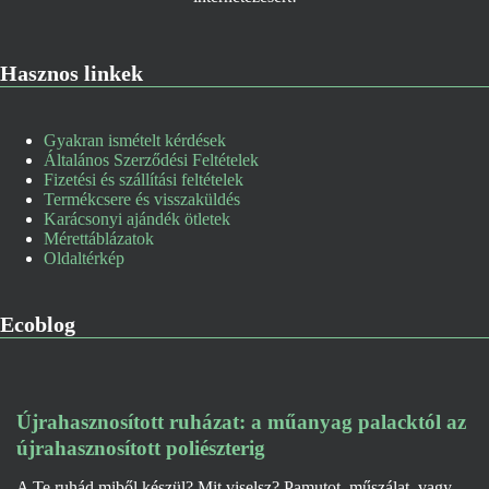
Hasznos linkek
Gyakran ismételt kérdések
Általános Szerződési Feltételek
Fizetési és szállítási feltételek
Termékcsere és visszaküldés
Karácsonyi ajándék ötletek
Mérettáblázatok
Oldaltérkép
Ecoblog
Újrahasznosított ruházat: a műanyag palacktól az
újrahasznosított poliészterig
A Te ruhád miből készül? Mit viselsz? Pamutot, műszálat, vagy