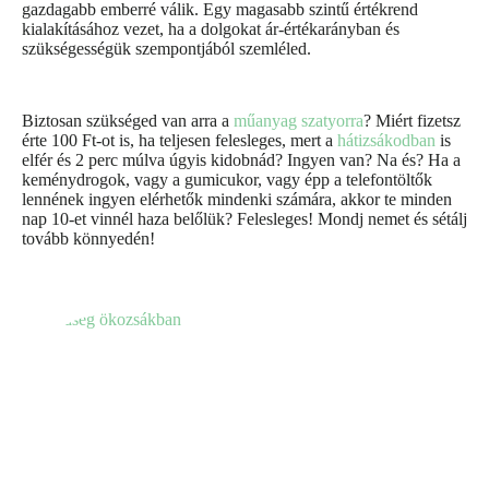
gazdagabb emberré válik. Egy magasabb szintű értékrend
kialakításához vezet, ha a dolgokat ár-értékarányban és
szükségességük szempontjából szemléled.
Biztosan szükséged van arra a
műanyag szatyorra
? Miért fizetsz
érte 100 Ft-ot is, ha teljesen felesleges, mert a
hátizsákodban
is
elfér és 2 perc múlva úgyis kidobnád? Ingyen van? Na és? Ha a
keménydrogok, vagy a gumicukor, vagy épp a telefontöltők
lennének ingyen elérhetők mindenki számára, akkor te minden
nap 10-et vinnél haza belőlük? Felesleges! Mondj nemet és sétálj
tovább könnyedén!