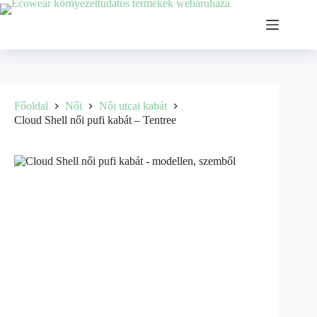
Ugrás
a
tartalomhoz
Főoldal
Női
Női utcai kabát
Cloud Shell női pufi kabát – Tentree