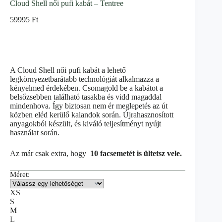
Cloud Shell női pufi kabát – Tentree
59995
Ft
A Cloud Shell női pufi kabát a lehető
legkörnyezetbarátabb technológiát alkalmazza a
kényelmed érdekében. Csomagold be a kabátot a
belsőzsebben található tasakba és vidd magaddal
mindenhova. Így biztosan nem ér meglepetés az út
közben eléd kerülő kalandok során. Újrahasznosított
anyagokból készült, és kiváló teljesítményt nyújt
használat során.
Az már csak extra, hogy
10 facsemetét is ültetsz vele.
Méret:
XS
S
M
L