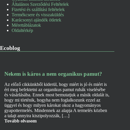
Általános Szerződési Feltételek
Fizetési és szállítási feltételek
Termékcsere és visszaküldés
Karácsonyi ajándék ötletek
Mérettáblázatok
Oldaltérkép
Ecoblog
Nekem is káros a nem organikus pamut?
Az előző cikkünkből kiderül, hogy miért is jó és miért is
éri meg befektetni az organikus pamut ruhák viselésébe
és vásárlásába. Ennek most bemutatjuk a másik oldalát is,
hogy mi történik, hogyha nem foglalkozunk ezzel az
üggyel és hogy milyen károkat okoz a hagyományos
gyapottermelés. Mindennek az alapja A termelés közben
a talajt annyira kiszipolyozzák, […]
Tovább olvasom