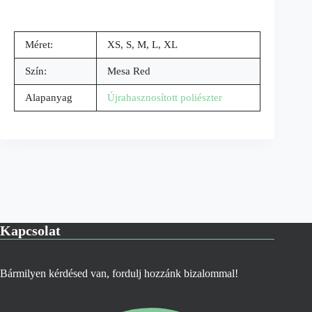
Méret:
XS, S, M, L, XL
Szín:
Mesa Red
Alapanyag
Újrahasznosított poliészter
Kapcsolat
Bármilyen kérdésed van, fordulj hozzánk bizalommal!