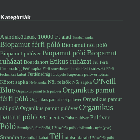
Kategóriák
Ajándékötletek 10000 Ft alatt
Baseball sapka
Biopamut férfi póló
Biopamut női póló
Biopamut póló
Biopamut
Biopamut pulóver
ruházat
Etikus ruházat
Boardshort
Fiú
Férfi
fürdőnadrág
Férfi snowboard kabát
Férfi sídzseki
Férfi
Férfi sapka
Fürdőnadrág
technikai kabát
Kapucnis pulóver
fürdőpóló
Körsál
O'Neill
Kötött sapka
Női felsők
Női sapka
Nyári sapka
Blue
Organikus pamut
Organikus pamut férfi pulóver
férfi póló
Organikus pamut
Organikus pamut női pulóver
Organikus
női póló
Organikus pamut pulóver
pamut póló
Pulóver
PFC mentes
Puha pulóver
Póló
Strandpóló, fürdőpóló, UV szűrős póló kínálatunk - nyár [year]
Téli
Strandra
utolsó darab
Technikai kabát
UV szűrős póló