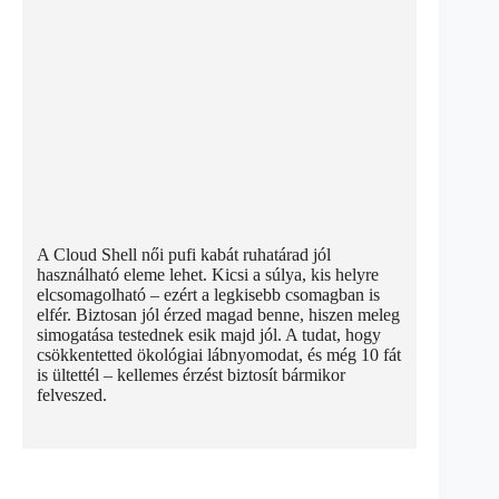
A Cloud Shell női pufi kabát ruhatárad jól
használható eleme lehet. Kicsi a súlya, kis helyre
elcsomagolható – ezért a legkisebb csomagban is
elfér. Biztosan jól érzed magad benne, hiszen meleg
simogatása testednek esik majd jól. A tudat, hogy
csökkentetted ökológiai lábnyomodat, és még 10 fát
is ültettél – kellemes érzést biztosít bármikor
felveszed.