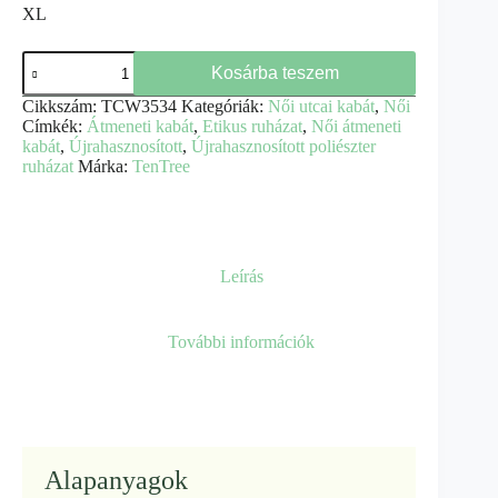
XL
Cloud
Kosárba teszem
Shell
női
Cikkszám:
TCW3534
Kategóriák:
Női utcai kabát
,
Női
pufi
Címkék:
Átmeneti kabát
,
Etikus ruházat
,
Női átmeneti
kabát
kabát
,
Újrahasznosított
,
Újrahasznosított poliészter
-
ruházat
Márka:
TenTree
Tentree
mennyiség
Leírás
További információk
Alapanyagok