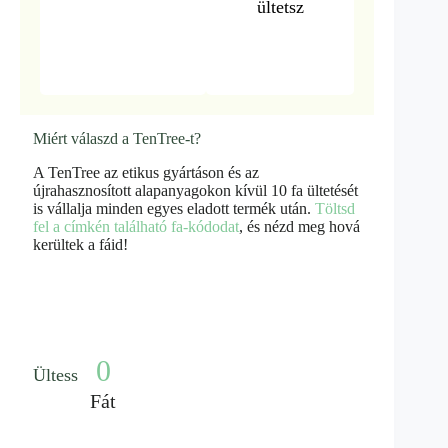
ültetsz
Miért válaszd a TenTree-t?
A TenTree az etikus gyártáson és az
újrahasznosított alapanyagokon kívül 10 fa ültetését
is vállalja minden egyes eladott termék után.
Töltsd
fel a címkén található fa-kódodat
, és nézd meg hová
kerültek a fáid!
0
Ültess
Fát