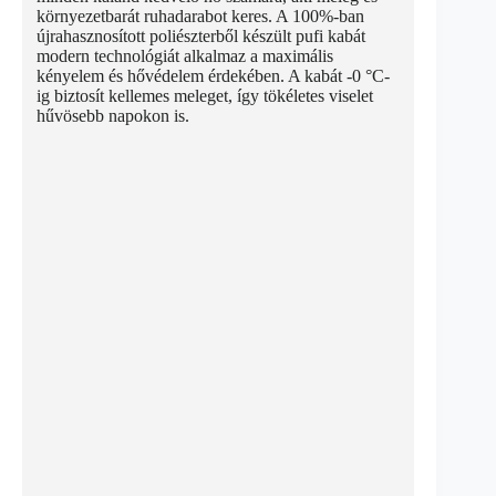
környezetbarát ruhadarabot keres. A 100%-ban
újrahasznosított poliészterből készült pufi kabát
modern technológiát alkalmaz a maximális
kényelem és hővédelem érdekében. A kabát -0 °C-
ig biztosít kellemes meleget, így tökéletes viselet
hűvösebb napokon is.