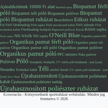
Biopamut férfi
Ajándékötletek 10000 Ft alatt
Baseball sapka
póló
Biopamut
Biopamut női póló
Biopamut pulóver
póló
Biopamut ruházat
Etikus ruházat
Boardshort
Fiú
Férfi fürdőnadrág
Férfi snowboard kabát
Férfi sídzseki
Férfi
Férfi sapka
Kötött sapka
Fürdőnadrág
technikai kabát
Kapucnis pulóver
fürdőpóló
Körsál
O'Neill Blue
Női felsők
Női sapka
Organikus pamut férfi
Nyári sapka
Organikus pamut férfi póló
Organikus pamut női
pulóver
Organikus pamut női póló
Organikus pamut pulóver
pulóver
Organikus pamut póló
PFC mentes
Puha pulóver
Póló
Pulóver
Strandpóló, fürdőpóló, UV szűrős póló kínálatunk - nyár [year]
Téli
Strandra
utolsó darab
Technikai kabát
UV szűrős póló kínálatunk - nyár
Újrahasznosított
Újrahasznosított poliészter
[year]
Zero Waste
kabát
Újrahasznosított poliészter nadrág
Újrahasznosított poliészter ruházat
Ecowear.hu - Környezetbarát sportruházat webáruház- Minden jog
fenntartva © 2026