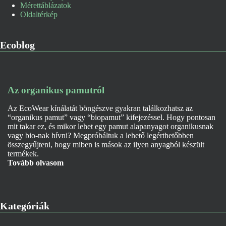
Mérettáblázatok
Oldaltérkép
Ecoblog
Az organikus pamutról
Az EcoWear kínálatát böngészve gyakran találkozhatsz az
“organikus pamut” vagy “biopamut” kifejezéssel. Hogy pontosan
mit takar ez, és mikor lehet egy pamut alapanyagot organikusnak
vagy bio-nak hívni? Megpróbáltuk a lehető legérthetőbben
összegyűjteni, hogy miben is mások az ilyen anyagból készült
termékek.
Tovább olvasom
Kategóriák