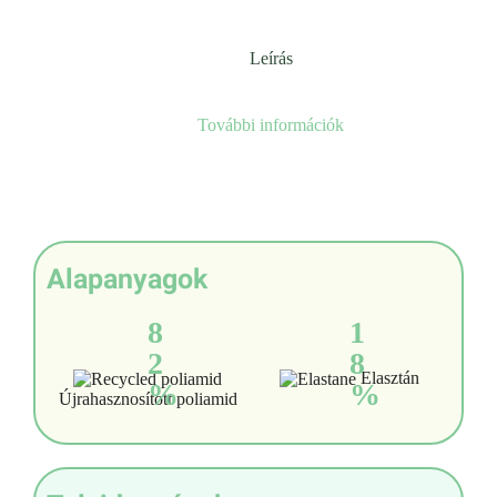
Leírás
További információk
Alapanyagok
8
1
2
8
Elasztán
%
%
Újrahasznosított poliamid