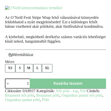
Az O’Neill Festi Stripe Wrap felső választásával könnyedén
feldobhatod a nyári megjelenésedet! Ezt a különleges felsőt
bátran viselheted akár pólóként, akár fürdőruhával kombinálva.
A körbefutó, megköthető derékrész számos variációs lehetőséget
kínál neked, hangulatodtól függően.
Mérettáblázat
Méret:
XS
S
M
L
XL
Kosárba teszem
Cikkszám:
0A8937
Kategóriák:
Női póló - top
,
Női
Címkék:
Biopamut női póló
,
Biopamut póló
,
Organikus pamut női póló
,
Organikus pamut póló
,
Póló