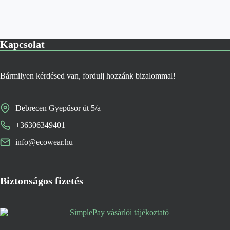
Kapcsolat
Bármilyen kérdésed van, fordulj hozzánk bizalommal!
Debrecen Gyepűsor út 5/a
+36306349401
info@ecowear.hu
Biztonságos fizetés