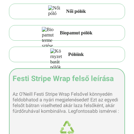
Női pólók
Biopamut pólók
Pólóink
Festi Stripe Wrap felső leírása
Az O’Neill Festi Stripe Wrap Felsővel könnyedén
feldobhatod a nyári megjelenésedet! Ezt az egyedi
felsőt bátran viselheted akár laza felsőként, akár
fürdőruhával kombinálva. Legfontosabb ismérvei :