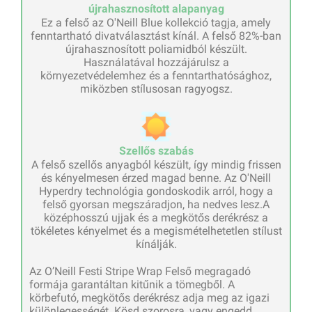
újrahasznosított alapanyag
Ez a felső az O'Neill Blue kollekció tagja, amely
fenntartható divatválasztást kínál. A felső 82%-ban
újrahasznosított poliamidból készült.
Használatával hozzájárulsz a
környezetvédelemhez és a fenntarthatósághoz,
miközben stílusosan ragyogsz.
Szellős szabás
A felső szellős anyagból készült, így mindig frissen
és kényelmesen érzed magad benne. Az O'Neill
Hyperdry technológia gondoskodik arról, hogy a
felső gyorsan megszáradjon, ha nedves lesz.A
középhosszú ujjak és a megkötős derékrész a
tökéletes kényelmet és a megismételhetetlen stílust
kínálják.
Az O’Neill Festi Stripe Wrap Felső megragadó
formája garantáltan kitűnik a tömegből. A
körbefutó, megkötős derékrész adja meg az igazi
különlegességét. Kösd szorosra, vagy engedd