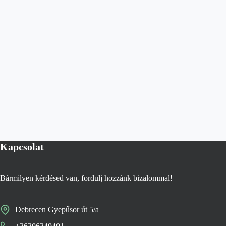
Kapcsolat
Bármilyen kérdésed van, fordulj hozzánk bizalommal!
Debrecen Gyepűsor út 5/a