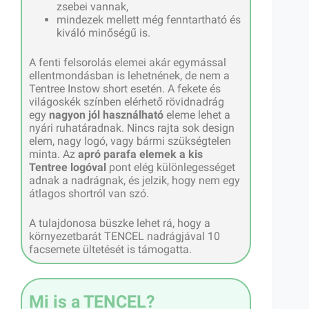
zsebei vannak,
mindezek mellett még fenntartható és
kiváló minőségű is.
A fenti felsorolás elemei akár egymással
ellentmondásban is lehetnének, de nem a
Tentree Instow short esetén. A fekete és
világoskék színben elérhető rövidnadrág
egy
nagyon jól használható
eleme lehet a
nyári ruhatáradnak. Nincs rajta sok design
elem, nagy logó, vagy bármi szükségtelen
minta. Az
apró parafa elemek a kis
Tentree logóval
pont elég különlegességet
adnak a nadrágnak, és jelzik, hogy nem egy
átlagos shortról van szó.
A tulajdonosa büszke lehet rá, hogy a
környezetbarát TENCEL nadrágjával 10
facsemete ültetését is támogatta.
Mi is a TENCEL?