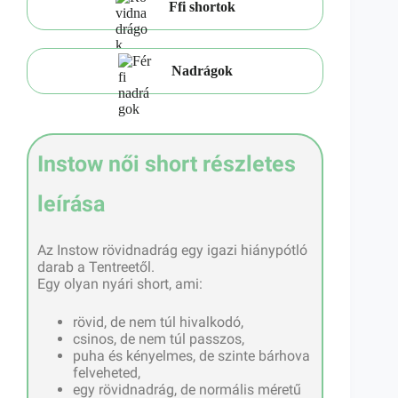
Ffi shortok
Nadrágok
Instow női short részletes
leírása
Az Instow rövidnadrág egy igazi hiánypótló
darab a Tentreetől.
Egy olyan nyári short, ami:
rövid, de nem túl hivalkodó,
csinos, de nem túl passzos,
puha és kényelmes, de szinte bárhova
felveheted,
egy rövidnadrág, de normális méretű