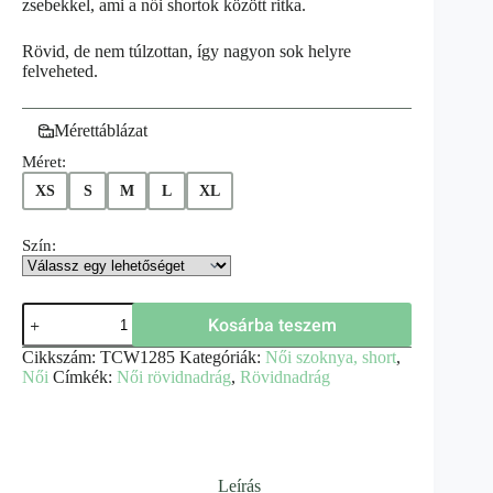
zsebekkel, ami a női shortok között ritka.
Rövid, de nem túlzottan, így nagyon sok helyre
felveheted.
Mérettáblázat
Méret:
XS
S
M
L
XL
Szín:
Kosárba teszem
Cikkszám:
TCW1285
Kategóriák:
Női szoknya, short
,
Női
Címkék:
Női rövidnadrág
,
Rövidnadrág
Leírás