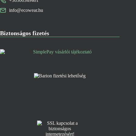
+36306349401
info@ecowear.hu
Biztonságos fizetés