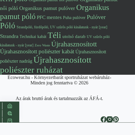
Organikus
női póló
Organikus pamut pulóver
pamut póló
Pulóver
PFC mentes
Puha pulóver
Póló
Strandpóló, fürdőpóló, UV szűrős póló kínálatunk - nyár [year]
Téli
Strandra
utolsó darab
Technikai kabát
UV szűrős póló
Újrahasznosított
kínálatunk - nyár [year]
Zero Waste
Újrahasznosított poliészter kabát
Újrahasznosított
Újrahasznosított
poliészter nadrág
poliészter ruházat
Ecowear.hu - Környezetbarát sportruházat webáruház-
Minden jog fenntartva © 2026
Az árak bruttó árak és tartalmazzák az ÁFÁ-t.