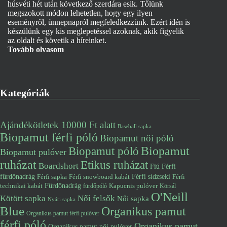
húsvéti hét után következő szerdára esik. Tőlünk
megszokott módon lehetetlen, hogy egy ilyen
eseményről, ünnepnapról megfeledkezzünk. Ezért idén is
készülünk egy kis meglepetéssel azoknak, akik figyelik
az oldalt és követik a híreinket.
Tovább olvasom
Kategóriák
Ajándékötletek 10000 Ft alatt
Baseball sapka
Biopamut férfi póló
Biopamut női póló
Biopamut póló
Biopamut
Biopamut pulóver
ruházat
Etikus ruházat
Boardshort
Fiú
Férfi
fürdőnadrág
Férfi snowboard kabát
Férfi sídzseki
Férfi
Férfi sapka
Fürdőnadrág
technikai kabát
Kapucnis pulóver
fürdőpóló
Körsál
O'Neill
Kötött sapka
Női felsők
Női sapka
Nyári sapka
Blue
Organikus pamut
Organikus pamut férfi pulóver
férfi póló
Organikus pamut
Organikus pamut női pulóver