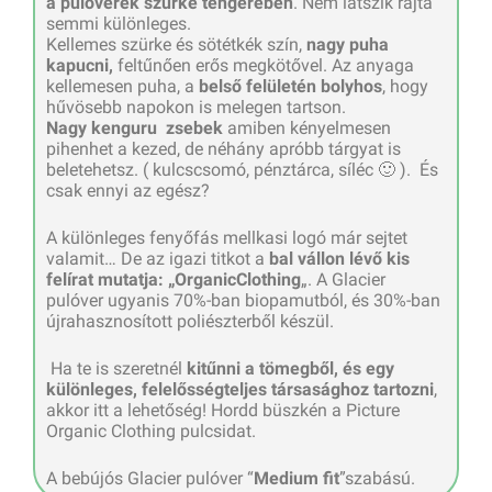
a pulóverek szürke tengerében
. Nem látszik rajta
semmi különleges.
Kellemes szürke és sötétkék szín,
nagy puha
kapucni,
feltűnően erős megkötővel. Az anyaga
kellemesen puha, a
belső felületén bolyhos
, hogy
hűvösebb napokon is melegen tartson.
Nagy kenguru zsebek
amiben kényelmesen
pihenhet a kezed, de néhány apróbb tárgyat is
beletehetsz. ( kulcscsomó, pénztárca, síléc 🙂 ). És
csak ennyi az egész?
A különleges fenyőfás mellkasi logó már sejtet
valamit… De az igazi titkot a
bal vállon lévő kis
felírat mutatja: „OrganicClothing
„. A Glacier
pulóver ugyanis 70%-ban biopamutból, és 30%-ban
újrahasznosított poliészterből készül.
Ha te is szeretnél
kitűnni a tömegből, és egy
különleges, felelősségteljes társasághoz tartozni
,
akkor itt a lehetőség! Hordd büszkén a Picture
Organic Clothing pulcsidat.
A bebújós Glacier pulóver “
Medium fit
”szabású.