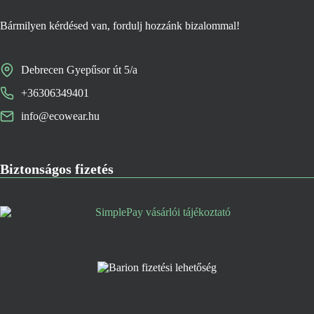
Bármilyen kérdésed van, fordulj hozzánk bizalommal!
Debrecen Gyepűsor út 5/a
+36306349401
info@ecowear.hu
Biztonságos fizetés