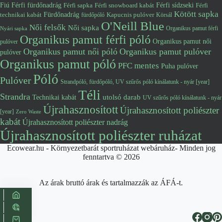
Fiú
Férfi fürdőnadrág
Férfi snowboard kabát
Férfi sídzseki
Férfi
Férfi sapka
Kötött sapka
Fürdőnadrág
technikai kabát
Kapucnis pulóver
fürdőpóló
Körsál
O'Neill Blue
Női felsők
Női sapka
Organikus pamut férfi
Nyári sapka
Organikus pamut férfi póló
Organikus pamut női
pulóver
Organikus pamut női póló
Organikus pamut pulóver
pulóver
Organikus pamut póló
PFC mentes
Puha pulóver
Póló
Pulóver
Strandpóló, fürdőpóló, UV szűrős póló kínálatunk - nyár [year]
Téli
Strandra
utolsó darab
Technikai kabát
UV szűrős póló kínálatunk - nyár
Újrahasznosított
Újrahasznosított poliészter
[year]
Zero Waste
kabát
Újrahasznosított poliészter nadrág
Újrahasznosított poliészter ruházat
Ecowear.hu - Környezetbarát sportruházat webáruház- Minden jog
fenntartva © 2026
Az árak bruttó árak és tartalmazzák az ÁFÁ-t.