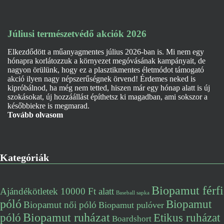
Júliusi természetvédő akciók 2026
Elkezdődött a műanyagmentes július 2026-ban is. Mi nem egy
hónapra korlátozzuk a környezet megóvásának kampányait, de
nagyon örülünk, hogy ez a plasztikmentes életmódot támogató
akció ilyen nagy népszerűségnek örvend! Érdemes neked is
kipróbálnod, ha még nem tetted, hiszen már egy hónap alatt is új
szokásokat, új hozzáállást építhetsz ki magadban, ami sokszor a
későbbiekre is megmarad.
Tovább olvasom
Kategóriák
Biopamut férfi
Ajándékötletek 10000 Ft alatt
Baseball sapka
póló
Biopamut
Biopamut női póló
Biopamut pulóver
póló
Biopamut ruházat
Etikus ruházat
Boardshort