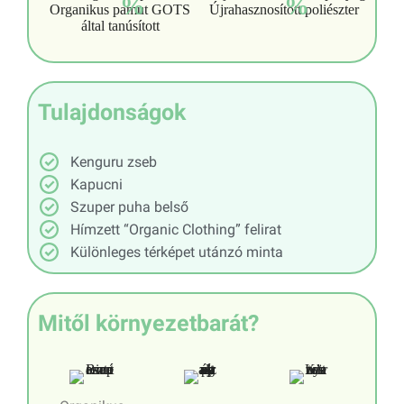
%
%
Organikus pamut GOTS
Újrahasznosított poliészter
által tanúsított
Tulajdonságok
Kenguru zseb
Kapucni
Szuper puha belső
Hímzett “Organic Clothing” felirat
Különleges térképet utánzó minta
Mitől környezetbarát?