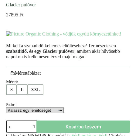
Glacier pulóver
27895
Ft
Mi kell a szabadidő kellemes eltöltéséhez? Természetesen
szabadidő, és egy Glacier pulóver
, amiben akár hűvösebb
napokon is kellemesen érzed majd magad.
Mérettáblázat
Méret:
S
L
XXL
Szín:
Kosárba teszem
Cikkszám:
MSW148
Kategóriák:
Férfi pulóver
,
Férfi
Címkék: