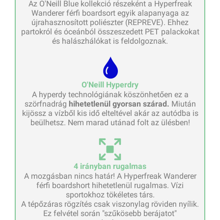
Az O'Neill Blue kollekció részeként a Hyperfreak
Wanderer férfi boardsort egyik alapanyaga az
újrahasznosított poliészter (REPREVE). Ehhez
partokról és óceánból összeszedett PET palackokat
és halászhálókat is feldolgoznak.
O'Neill Hyperdry
A hyperdy technológiának köszönhetően ez a
szörfnadrág
hihetetlenül gyorsan szárad.
Miután
kijössz a vízből kis idő elteltével akár az autódba is
beülhetsz. Nem marad utánad folt az ülésben!
4 irányban rugalmas
A mozgásban nincs határ! A Hyperfreak Wanderer
férfi boardshort hihetetlenül rugalmas. Vízi
sportokhoz tökéletes társ.
A tépőzáras rögzítés csak viszonylag röviden nyílik.
Ez felvétel során "szűkösebb berájatot"