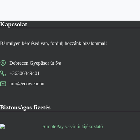
Kapcsolat
Bármilyen kérdésed van, fordulj hozzánk bizalommal!
Debrecen Gyepűsor út 5/a
+36306349401
info@ecowear.hu
Biztonságos fizetés