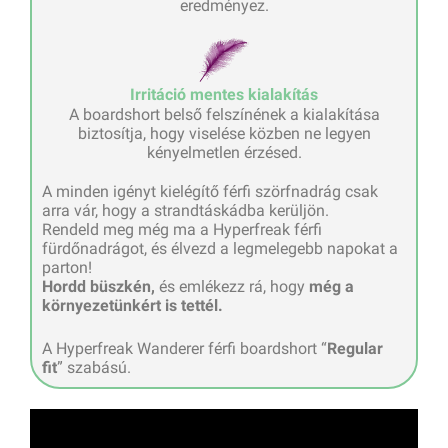
eredményez.
Irritáció mentes kialakítás
A boardshort belső felszínének a kialakítása
biztosítja, hogy viselése közben ne legyen
kényelmetlen érzésed.
A minden igényt kielégítő férfi szörfnadrág csak
arra vár, hogy a strandtáskádba kerüljön.
Rendeld meg még ma a Hyperfreak férfi
fürdőnadrágot, és élvezd a legmelegebb napokat a
parton!
Hordd büszkén,
és emlékezz rá, hogy
még a
környezetünkért is tettél.
A Hyperfreak Wanderer férfi boardshort “
Regular
fit
” szabású.