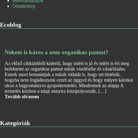
Mérettáblázatok
Oldaltérkép
Ecoblog
Nekem is káros a nem organikus pamut?
Az előző cikkünkből kiderül, hogy miért is jó és miért is éri meg
befektetni az organikus pamut ruhák viselésébe és vásárlásába.
Ennek most bemutatjuk a másik oldalát is, hogy mi történik,
hogyha nem foglalkozunk ezzel az üggyel és hogy milyen károkat
okoz a hagyományos gyapottermelés. Mindennek az alapja A
termelés közben a talajt annyira kiszipolyozzák, […]
Tovább olvasom
Kategóriák