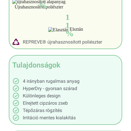
%
Újrahasznosított poliészter
1
1
Elsztán
%
REPREVE® újrahasznosított poliészter
Tulajdonságok
4 irányban rugalmas anyag
HyperDry - gyorsan szárad
Különleges design
Elrejtett cipzáros zseb
Tépőzáras rögzítés
Irritáció mentes kialakítás