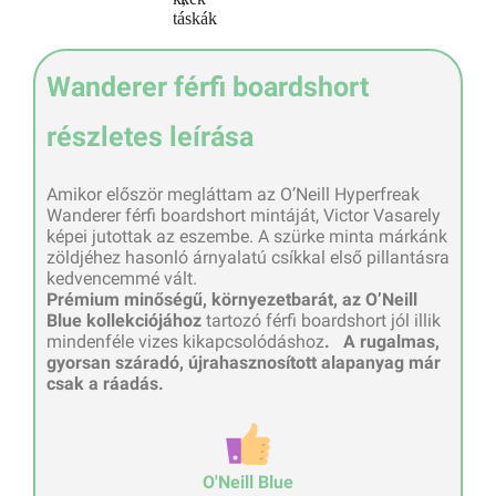
Wanderer férfi boardshort
részletes leírása
Amikor először megláttam az O’Neill Hyperfreak
Wanderer férfi boardshort mintáját, Victor Vasarely
képei jutottak az eszembe. A szürke minta márkánk
zöldjéhez hasonló árnyalatú csíkkal első pillantásra
kedvencemmé vált.
Prémium minőségű, környezetbarát, az O’Neill
Blue kollekciójához
tartozó férfi boardshort jól illik
mindenféle vizes kikapcsolódáshoz
.
A rugalmas,
gyorsan száradó, újrahasznosított alapanyag már
csak a ráadás.
O'Neill Blue