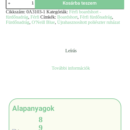
Kosárba teszem
Cikkszám:
0A3103-1
Kategóriák:
Férfi boardshort -
fürdőnadrág
,
Férfi
Címkék:
Boardshort
,
Férfi fürdőnadrág
,
Fürdőnadrág
,
O'Neill Blue
,
Újrahasznosított poliészter ruházat
Leírás
További információk
Alapanyagok
8
9