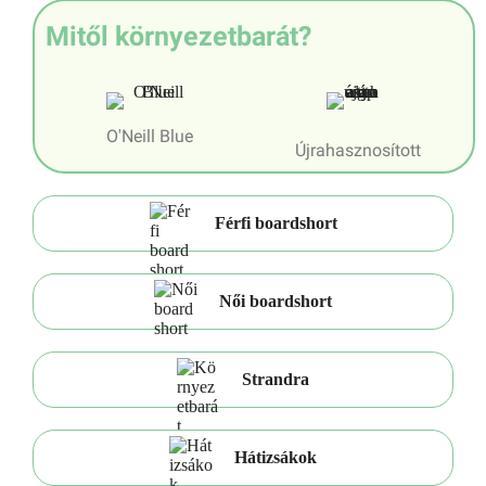
Mitől környezetbarát?
O'Neill Blue
Újrahasznosított
Férfi boardshort
Női boardshort
Strandra
Hátizsákok