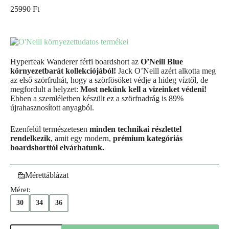
25990
Ft
Hyperfeak Wanderer férfi boardshort az
O’Neill Blue
környezetbarát kollekciójából!
Jack O’Neill azért alkotta meg
az első szörfruhát, hogy a szörfösöket védje a hideg víztől, de
megfordult a helyzet:
Most nekünk kell a vizeinket védeni!
Ebben a szemléletben készült ez a szörfnadrág is 89%
újrahasznosított anyagból.
Ezenfelül természetesen
minden technikai részlettel
rendelkezik
, amit egy modern,
prémium kategóriás
boardshorttól elvárhatunk.
Mérettáblázat
Méret:
30
34
36