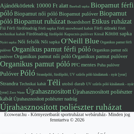
Biopamut férfi
Ajándékötletek 10000 Ft alatt
Baseball sapka
póló
Biopamut
Biopamut női póló
Biopamut pulóver
póló
Biopamut ruházat
Etikus ruházat
Boardshort
Fiú
Férfi fürdőnadrág
Férfi snowboard kabát
Férfi sídzseki
Férfi
Férfi sapka
Kötött sapka
Fürdőnadrág
technikai kabát
Kapucnis pulóver
fürdőpóló
Körsál
O'Neill Blue
Női felsők
Női sapka
Organikus pamut férfi
Nyári sapka
Organikus pamut férfi póló
Organikus pamut női
pulóver
Organikus pamut női póló
Organikus pamut pulóver
pulóver
Organikus pamut póló
PFC mentes
Puha pulóver
Póló
Pulóver
Strandpóló, fürdőpóló, UV szűrős póló kínálatunk - nyár [year]
Téli
Strandra
utolsó darab
Technikai kabát
UV szűrős póló kínálatunk - nyár
Újrahasznosított
Újrahasznosított poliészter
[year]
Zero Waste
kabát
Újrahasznosított poliészter nadrág
Újrahasznosított poliészter ruházat
Ecowear.hu - Környezetbarát sportruházat webáruház- Minden jog
fenntartva © 2026