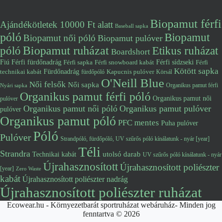
Biopamut férfi
Ajándékötletek 10000 Ft alatt
Baseball sapka
póló
Biopamut
Biopamut női póló
Biopamut pulóver
póló
Biopamut ruházat
Etikus ruházat
Boardshort
Fiú
Férfi fürdőnadrág
Férfi snowboard kabát
Férfi sídzseki
Férfi
Férfi sapka
Kötött sapka
Fürdőnadrág
technikai kabát
Kapucnis pulóver
fürdőpóló
Körsál
O'Neill Blue
Női felsők
Női sapka
Organikus pamut férfi
Nyári sapka
Organikus pamut férfi póló
Organikus pamut női
pulóver
Organikus pamut női póló
Organikus pamut pulóver
pulóver
Organikus pamut póló
PFC mentes
Puha pulóver
Póló
Pulóver
Strandpóló, fürdőpóló, UV szűrős póló kínálatunk - nyár [year]
Téli
Strandra
utolsó darab
Technikai kabát
UV szűrős póló kínálatunk - nyár
Újrahasznosított
Újrahasznosított poliészter
[year]
Zero Waste
kabát
Újrahasznosított poliészter nadrág
Újrahasznosított poliészter ruházat
Ecowear.hu - Környezetbarát sportruházat webáruház- Minden jog
fenntartva © 2026