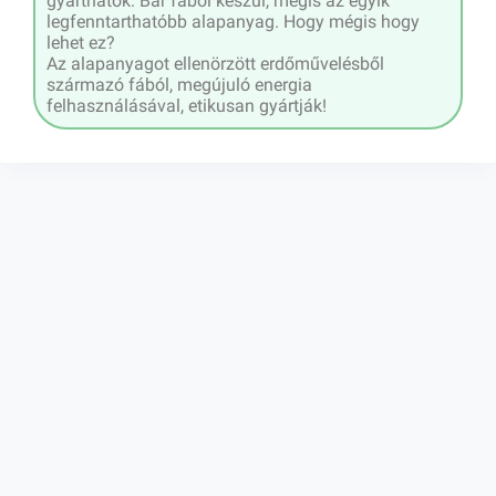
gyárthatók. Bár fából készül, mégis az egyik
legfenntarthatóbb alapanyag. Hogy mégis hogy
lehet ez?
Az alapanyagot ellenörzött erdőművelésből
származó fából, megújuló energia
felhasználásával, etikusan gyártják!