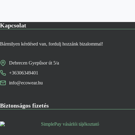
Kapcsolat
Bármilyen kérdésed van, fordulj hozzánk bizalommal!
Debrecen Gyepűsor út 5/a
+36306349401
info@ecowear.hu
Biztonságos fizetés