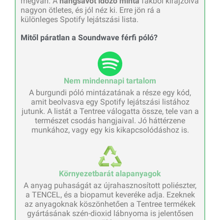
megvan. A
hangsávot időző minta
fákból kirajzolva
nagyon ötletes, és jól néz ki. Erre jön rá a
különleges Spotify lejátszási lista.
Mitől páratlan a Soundwave férfi póló?
Nem mindennapi tartalom
A burgundi póló mintázatának a része egy kód,
amit beolvasva egy Spotify lejátszási listához
jutunk. A listát a Tentree válogatta össze, tele van a
természet csodás hangjaival. Jó háttérzene
munkához, vagy egy kis kikapcsolódáshoz is.
Környezetbarát alapanyagok
A anyag puhaságát az újrahasznosított poliészter,
a TENCEL, és a biopamut keveréke adja. Ezeknek
az anyagoknak köszönhetően a Tentree termékek
gyártásának szén-dioxid lábnyoma is jelentősen