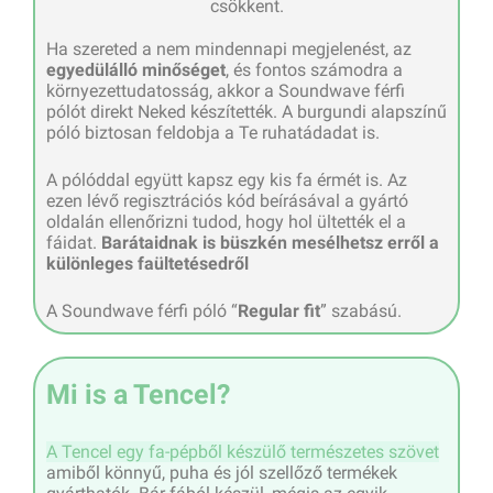
csökkent.
Ha szereted a nem mindennapi megjelenést, az
egyedülálló minőséget
, és fontos számodra a
környezettudatosság, akkor a Soundwave férfi
pólót direkt Neked készítették. A burgundi alapszínű
póló biztosan feldobja a Te ruhatádadat is.
A pólóddal együtt kapsz egy kis fa érmét is. Az
ezen lévő regisztrációs kód beírásával a gyártó
oldalán ellenőrizni tudod, hogy hol ültették el a
fáidat.
Barátaidnak is büszkén mesélhetsz erről a
különleges faültetésedről
A Soundwave férfi póló “
Regular fit
” szabású.
Mi is a Tencel?
A Tencel egy fa-pépből készülő természetes szövet
amiből könnyű, puha és jól szellőző termékek