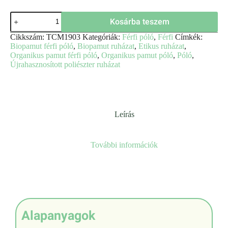
Kosárba teszem
Cikkszám:
TCM1903
Kategóriák:
Férfi póló
,
Férfi
Címkék:
Biopamut férfi póló
,
Biopamut ruházat
,
Etikus ruházat
,
Organikus pamut férfi póló
,
Organikus pamut póló
,
Póló
,
Újrahasznosított poliészter ruházat
Leírás
További információk
Alapanyagok