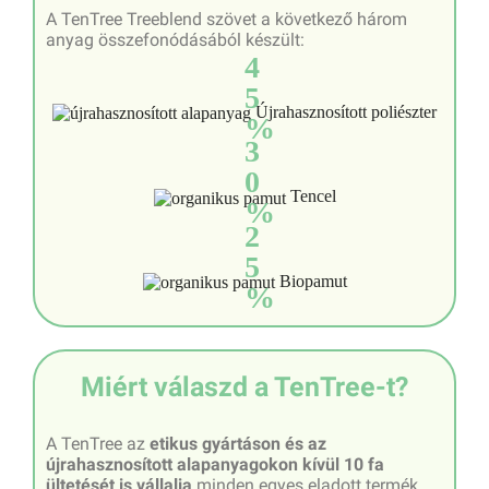
A TenTree Treeblend szövet a következő három
anyag összefonódásából készült:
4
5
Újrahasznosított poliészter
%
3
0
Tencel
%
2
5
Biopamut
%
Miért válaszd a TenTree-t?
A TenTree az
etikus gyártáson és az
újrahasznosított alapanyagokon kívül 10 fa
ültetését is vállalja
minden egyes eladott termék