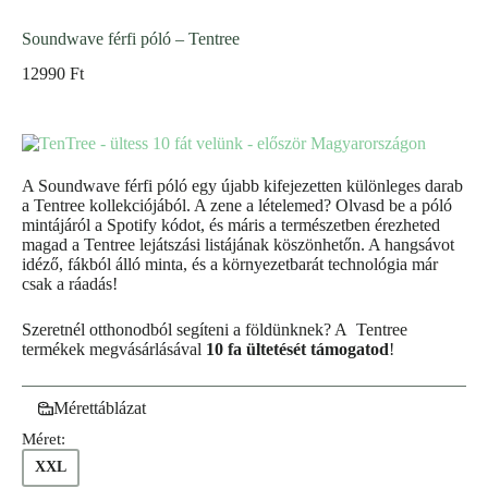
Soundwave férfi póló – Tentree
12990
Ft
A Soundwave férfi póló egy újabb kifejezetten különleges darab
a Tentree kollekciójából. A zene a lételemed? Olvasd be a póló
mintájáról a Spotify kódot, és máris a természetben érezheted
magad a Tentree lejátszási listájának köszönhetőn. A hangsávot
idéző, fákból álló minta, és a környezetbarát technológia már
csak a ráadás!
Szeretnél otthonodból segíteni a földünknek? A Tentree
termékek megvásárlásával
10 fa ültetését támogatod
!
Mérettáblázat
Méret:
XXL