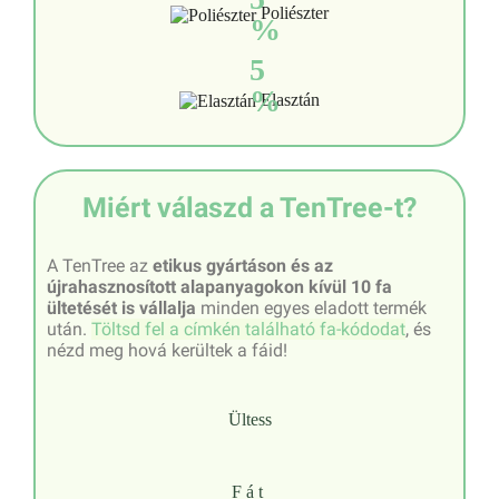
Poliészter
%
5
%
Elasztán
Miért válaszd a TenTree-t?
A TenTree az
etikus gyártáson és az
újrahasznosított alapanyagokon kívül 10 fa
ültetését is vállalja
minden egyes eladott termék
után.
Töltsd fel a címkén található fa-kódodat
, és
nézd meg hová kerültek a fáid!
Ültess
Fát