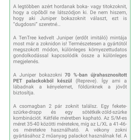
A legtöbben azért hordanak boka- vagy titokzoknit,
hogy a cipőből ne látszódjon ki. De nem hiszem,
hogy aki Juniper bokazoknit választ, ezt is
“dugdosni” szeretné…
A TenTree kedvelt Juniper (erdőt imitáló) mintája
most már a zoknidon is! Természetesen a gyártótól
megszokott módon, különleges környezettudatos
gondolkodással kapcsolódik össze a különleges
megjelenés.
A Juniper bokazokni
70 %-ban újrahasznosított
PET palackokból készül
(Repreve). Így ami a
lábadnak a kényelemet, földünknek a jövőt
biztosítja.
A csomagban 2 pár zoknit találsz. Egy fekete-
szürke-drapp és egy sötétkék-zöld-szürke
kombinációt. Kétféle méretben kapható. Az S/M-es
méret 35-40 közötti méretekre, míg az L/XL a 41-46-
os méretekre használható. A vékony zokni
gyártásához 2 műanyag palackot használnak fel. A