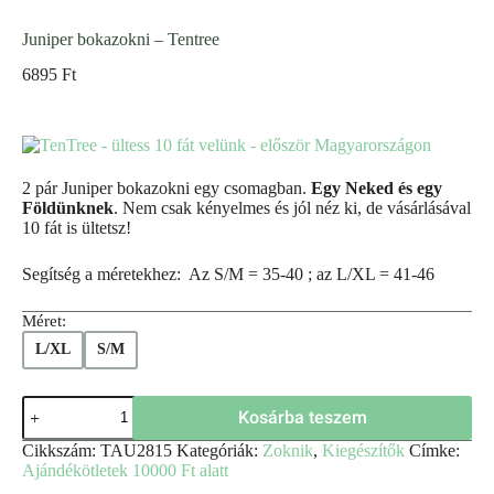
Juniper bokazokni – Tentree
6895
Ft
2 pár Juniper bokazokni egy csomagban.
Egy Neked és egy
Földünknek
. Nem csak kényelmes és jól néz ki, de vásárlásával
10 fát is ültetsz!
Segítség a méretekhez: Az S/M = 35-40 ; az L/XL = 41-46
Méret:
L/XL
S/M
Kosárba teszem
Cikkszám:
TAU2815
Kategóriák:
Zoknik
,
Kiegészítők
Címke:
Ajándékötletek 10000 Ft alatt