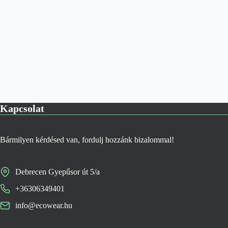
Kapcsolat
Bármilyen kérdésed van, fordulj hozzánk bizalommal!
Debrecen Gyepűsor út 5/a
+36306349401
info@ecowear.hu