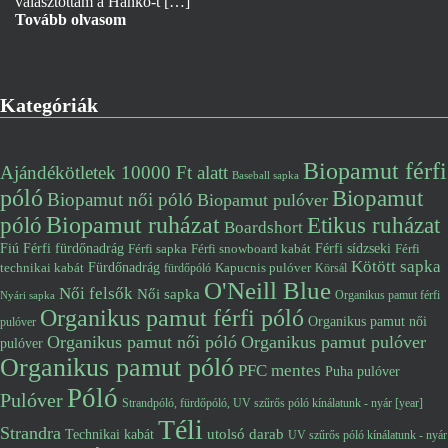
választottam a Hankö-t […]
Tovább olvasom
Kategóriák
Biopamut férfi
Ajándékötletek 10000 Ft alatt
Baseball sapka
póló
Biopamut
Biopamut női póló
Biopamut pulóver
póló
Biopamut ruházat
Etikus ruházat
Boardshort
Fiú
Férfi fürdőnadrág
Férfi snowboard kabát
Férfi sídzseki
Férfi
Férfi sapka
Kötött sapka
Fürdőnadrág
technikai kabát
Kapucnis pulóver
fürdőpóló
Körsál
O'Neill Blue
Női felsők
Női sapka
Organikus pamut férfi
Nyári sapka
Organikus pamut férfi póló
Organikus pamut női
pulóver
Organikus pamut női póló
Organikus pamut pulóver
pulóver
Organikus pamut póló
PFC mentes
Puha pulóver
Póló
Pulóver
Strandpóló, fürdőpóló, UV szűrős póló kínálatunk - nyár [year]
Téli
Strandra
utolsó darab
Technikai kabát
UV szűrős póló kínálatunk - nyár