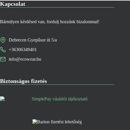
Kapcsolat
Bármilyen kérdésed van, fordulj hozzánk bizalommal!
Debrecen Gyepűsor út 5/a
+36306349401
info@ecowear.hu
Biztonságos fizetés