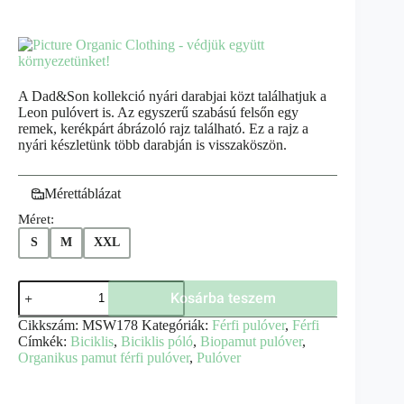
A Dad&Son kollekció nyári darabjai közt találhatjuk a
Leon pulóvert is. Az egyszerű szabású felsőn egy
remek, kerékpárt ábrázoló rajz található. Ez a rajz a
nyári készletünk több darabján is visszaköszön.
Mérettáblázat
Méret:
S
M
XXL
Kosárba teszem
Cikkszám:
MSW178
Kategóriák:
Férfi pulóver
,
Férfi
Címkék:
Biciklis
,
Biciklis póló
,
Biopamut pulóver
,
Organikus pamut férfi pulóver
,
Pulóver