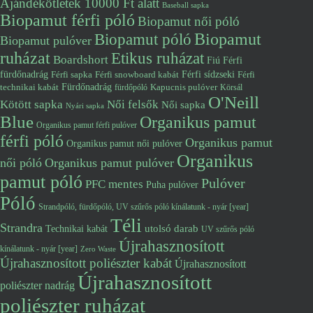
Ajándékötletek 10000 Ft alatt
Baseball sapka
Biopamut férfi póló
Biopamut női póló
Biopamut póló
Biopamut
Biopamut pulóver
ruházat
Etikus ruházat
Boardshort
Fiú
Férfi
fürdőnadrág
Férfi snowboard kabát
Férfi sídzseki
Férfi
Férfi sapka
Fürdőnadrág
technikai kabát
Kapucnis pulóver
fürdőpóló
Körsál
O'Neill
Kötött sapka
Női felsők
Női sapka
Nyári sapka
Blue
Organikus pamut
Organikus pamut férfi pulóver
férfi póló
Organikus pamut
Organikus pamut női pulóver
Organikus
női póló
Organikus pamut pulóver
pamut póló
Pulóver
PFC mentes
Puha pulóver
Póló
Strandpóló, fürdőpóló, UV szűrős póló kínálatunk - nyár [year]
Téli
Strandra
utolsó darab
Technikai kabát
UV szűrős póló
Újrahasznosított
kínálatunk - nyár [year]
Zero Waste
Újrahasznosított poliészter kabát
Újrahasznosított
Újrahasznosított
poliészter nadrág
poliészter ruházat