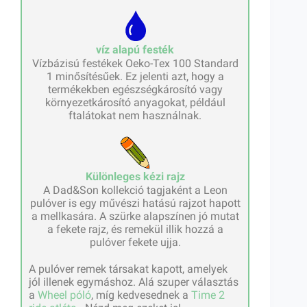
víz alapú festék
Vízbázisú festékek Oeko-Tex 100 Standard
1 minősítésűek. Ez jelenti azt, hogy a
termékekben egészségkárosító vagy
környezetkárosító anyagokat, például
ftalátokat nem használnak.
Különleges kézi rajz
A Dad&Son kollekció tagjaként a Leon
pulóver is egy művészi hatású rajzot hapott
a mellkasára. A szürke alapszínen jó mutat
a fekete rajz, és remekül illik hozzá a
pulóver fekete ujja.
A pulóver remek társakat kapott, amelyek
jól illenek egymáshoz. Alá szuper választás
a
Wheel póló
, míg kedvesednek a
Time 2