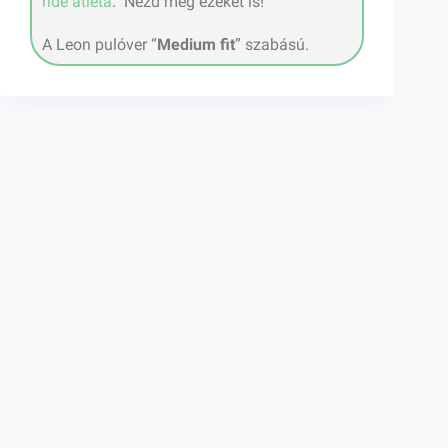
ride atléta
. Nézd meg ezeket is!
A Leon pulóver “
Medium fit
” szabású.