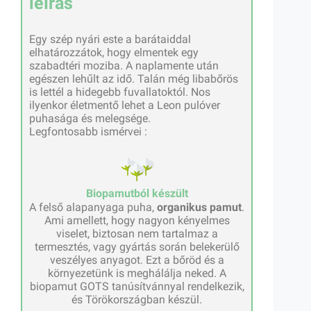
leírás
Egy szép nyári este a barátaiddal
elhatározzátok, hogy elmentek egy
szabadtéri moziba. A naplamente után
egészen lehűlt az idő. Talán még libabőrös
is lettél a hidegebb fuvallatoktól. Nos
ilyenkor életmentő lehet a Leon pulóver
puhasága és melegsége.
Legfontosabb ismérvei :
Biopamutból készült
A felső alapanyaga puha,
organikus pamut
.
Ami amellett, hogy nagyon kényelmes
viselet, biztosan nem tartalmaz a
termesztés, vagy gyártás során belekerülő
veszélyes anyagot. Ezt a bőröd és a
környezetünk is meghálálja neked. A
biopamut GOTS tanúsítvánnyal rendelkezik,
és Törökországban készül.