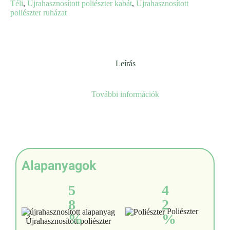
Téli
,
Újrahasznosított poliészter kabát
,
Újrahasznosított
poliészter ruházat
Leírás
További információk
Alapanyagok
5
4
8
2
Poliészter
%
%
Újrahasznosított poliészter