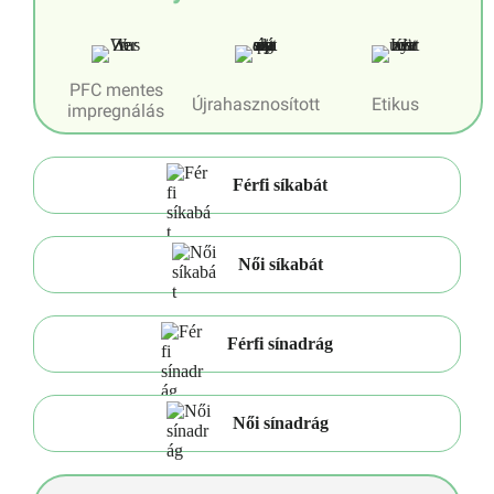
PFC mentes
Újrahasznosított
Etikus
impregnálás
Férfi síkabát
Női síkabát
Férfi sínadrág
Női sínadrág