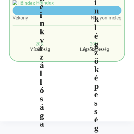
Hőindex
10/10
Vékony
Nagyon meleg
20K
20K
Vízállóság
Légzőképesség