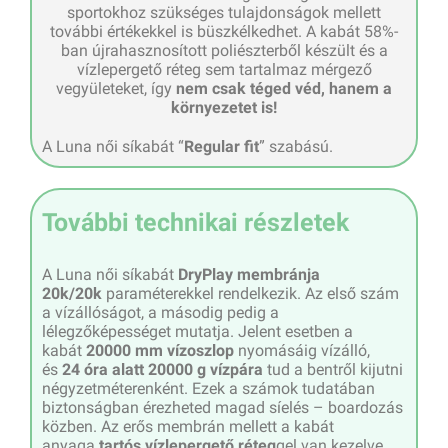
sportokhoz szükséges tulajdonságok mellett
további értékekkel is büszkélkedhet. A kabát 58%-
ban újrahasznosított poliészterből készült és a
vízlepergető réteg sem tartalmaz mérgező
vegyületeket, így
nem csak téged véd, hanem a
környezetet is!
A Luna női síkabát “
Regular fit
” szabású.
További technikai részletek
A Luna női síkabát
DryPlay membránja
20k/20k
paraméterekkel rendelkezik. Az első szám
a vízállóságot, a másodig pedig a
lélegzőképességet mutatja. Jelent esetben a
kabát
20000 mm vízoszlop
nyomásáig vízálló,
és
24 óra alatt 20000 g vízpára
tud a bentről kijutni
négyzetméterenként. Ezek a számok tudatában
biztonságban érezheted magad síelés – boardozás
közben. Az erős membrán mellett a kabát
anyaga
tartós vízlepergető réteg
gel van kezelve,