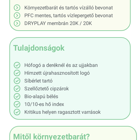
Környezetbarát és tartós vízálló bevonat​
PFC mentes, tartós vízlepergető bevonat
DRYPLAY membrán 20K / 20K
Tulajdonságok
Hófogó a deréknél és az ujjakban
Hímzett újrahasznosított logó
Síbérlet tartó
Szellőztető cipzárok
Bio-alapú bélés
10/10-es hő index
Kritikus helyen ragasztott varrások
Mitől környezetbarát?