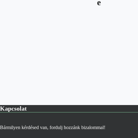
Kapcsolat
Bármilyen kérdésed van, fordulj hozzánk bizalommal!