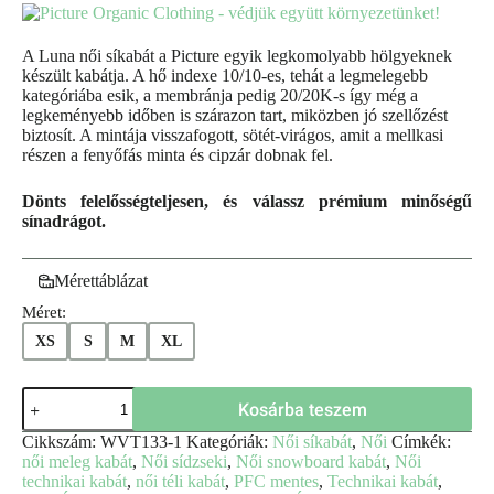
A Luna női síkabát a Picture egyik legkomolyabb hölgyeknek
készült kabátja. A hő indexe 10/10-es, tehát a legmelegebb
kategóriába esik, a membránja pedig 20/20K-s így még a
legkeményebb időben is szárazon tart, miközben jó szellőzést
biztosít. A mintája visszafogott, sötét-virágos, amit a mellkasi
részen a fenyőfás minta és cipzár dobnak fel.
Dönts felelősségteljesen, és válassz prémium minőségű
sínadrágot.
Mérettáblázat
Méret:
XS
S
M
XL
Kosárba teszem
Cikkszám:
WVT133-1
Kategóriák:
Női síkabát
,
Női
Címkék:
női meleg kabát
,
Női sídzseki
,
Női snowboard kabát
,
Női
technikai kabát
,
női téli kabát
,
PFC mentes
,
Technikai kabát
,