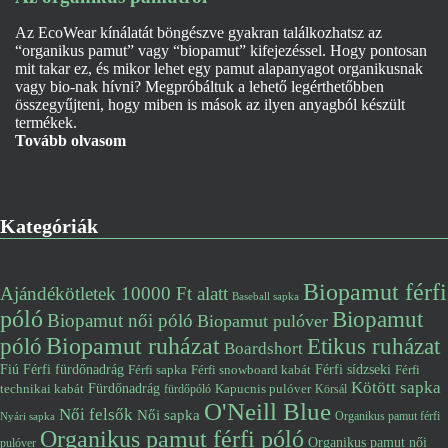
Az EcoWear kínálatát böngészve gyakran találkozhatsz az
“organikus pamut” vagy “biopamut” kifejezéssel. Hogy pontosan
mit takar ez, és mikor lehet egy pamut alapanyagot organikusnak
vagy bio-nak hívni? Megpróbáltuk a lehető legérthetőbben
összegyűjteni, hogy miben is mások az ilyen anyagból készült
termékek.
Tovább olvasom
Kategóriák
Biopamut férfi
Ajándékötletek 10000 Ft alatt
Baseball sapka
póló
Biopamut
Biopamut női póló
Biopamut pulóver
póló
Biopamut ruházat
Etikus ruházat
Boardshort
Fiú
Férfi fürdőnadrág
Férfi snowboard kabát
Férfi sídzseki
Férfi
Férfi sapka
Kötött sapka
Fürdőnadrág
technikai kabát
Kapucnis pulóver
fürdőpóló
Körsál
O'Neill Blue
Női felsők
Női sapka
Organikus pamut férfi
Nyári sapka
Organikus pamut férfi póló
Organikus pamut női
pulóver