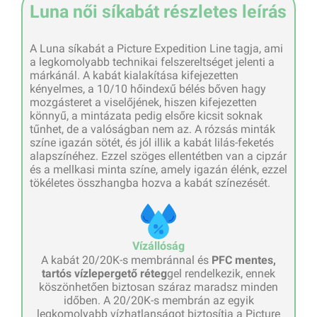
Luna női síkabát részletes leírás
A Luna síkabát a Picture Expedition Line tagja, ami
a legkomolyabb technikai felszereltséget jelenti a
márkánál. A kabát kialakítása kifejezetten
kényelmes, a 10/10 hőindexű bélés bőven hagy
mozgásteret a viselőjének, hiszen kifejezetten
könnyű, a mintázata pedig elsőre kicsit soknak
tűnhet, de a valóságban nem az. A rózsás minták
színe igazán sötét, és jól illik a kabát lilás-feketés
alapszínéhez. Ezzel szöges ellentétben van a cipzár
és a mellkasi minta színe, amely igazán élénk, ezzel
tökéletes összhangba hozva a kabát színezését.
Vízállóság
A kabát 20/20K-s membránnal és
PFC mentes,
tartós vízlepergető réteg
gel rendelkezik, ennek
köszönhetően biztosan száraz maradsz minden
időben. A 20/20K-s membrán az egyik
legkomolyabb vízhatlanságot biztosítja a Picture