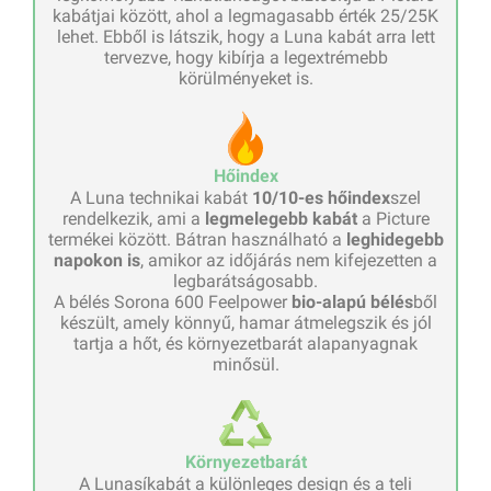
kabátjai között, ahol a legmagasabb érték 25/25K
lehet. Ebből is látszik, hogy a Luna kabát arra lett
tervezve, hogy kibírja a legextrémebb
körülményeket is.
Hőindex
A Luna technikai kabát
10/10-es hőindex
szel
rendelkezik, ami a
legmelegebb kabát
a Picture
termékei között. Bátran használható a
leghidegebb
napokon is
, amikor az időjárás nem kifejezetten a
legbarátságosabb.
A bélés Sorona 600 Feelpower
bio-alapú bélés
ből
készült, amely könnyű, hamar átmelegszik és jól
tartja a hőt, és környezetbarát alapanyagnak
minősül.
Környezetbarát
A Lunasíkabát a különleges design és a teli