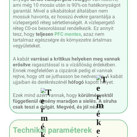
ami még 10 mosás után is 90%-os hatékonyságot
garantál. Mivel a síkabátokat általában nem
mossuk havonta, ez hosszú évekre garantálja a
vízlepergető réteg sértetlenségét. A vízlepergető
réteg C0-os besorolással rendelkezik. Ez annyit
tesz, hogy
teljesen
PFC mentes
, azaz nem
tartalmaz egészségre és környezetre ártalmas
vegyületeket.
A kabát
varrásai a kritikus helyeken meg vannak
erősítve
ragasztással is a vízállóság érdekében.
Ennek megfelelően a cipzárok pedig el vannak
rejtve, hogy ott se juthasson be nedvesség. A kabát
ujjaiban és derékrészénél
hófogó
kapott helyet.
Ezek mind azért vannak, hogy
körülményektől
függetlenül élmény maradjon a síelés. A síruha
csak teszi a dolgát. Megvéd, és jól néz ki!
Technikai paraméterek