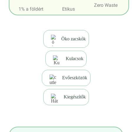
Zero Waste
1% a földért
Etikus
Öko zacskók
Kulacsok
Evőeszközök
Kiegészítők