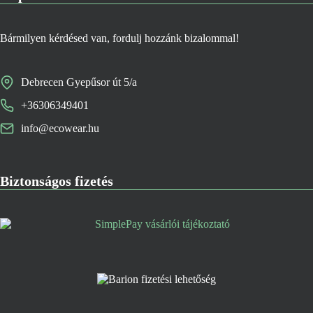
Bármilyen kérdésed van, fordulj hozzánk bizalommal!
Debrecen Gyepűsor út 5/a
+36306349401
info@ecowear.hu
Biztonságos fizetés