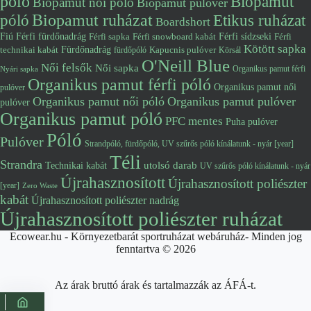
póló
Biopamut
Biopamut női póló
Biopamut pulóver
póló
Biopamut ruházat
Etikus ruházat
Boardshort
Fiú
Férfi fürdőnadrág
Férfi snowboard kabát
Férfi sídzseki
Férfi
Férfi sapka
Kötött sapka
Fürdőnadrág
technikai kabát
Kapucnis pulóver
fürdőpóló
Körsál
O'Neill Blue
Női felsők
Női sapka
Organikus pamut férfi
Nyári sapka
Organikus pamut férfi póló
Organikus pamut női
pulóver
Organikus pamut női póló
Organikus pamut pulóver
pulóver
Organikus pamut póló
PFC mentes
Puha pulóver
Póló
Pulóver
Strandpóló, fürdőpóló, UV szűrős póló kínálatunk - nyár [year]
Téli
Strandra
utolsó darab
Technikai kabát
UV szűrős póló kínálatunk - nyár
Újrahasznosított
Újrahasznosított poliészter
[year]
Zero Waste
kabát
Újrahasznosított poliészter nadrág
Újrahasznosított poliészter ruházat
Ecowear.hu - Környezetbarát sportruházat webáruház- Minden jog
fenntartva © 2026
Az árak bruttó árak és tartalmazzák az ÁFÁ-t.