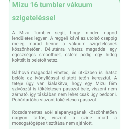
Mizu 16 tumbler vákuum
szigeteléssel
A Mizu Tumbler segít, hogy minden napod
lendületes legyen. A reggeli kávé az utolsó cseppig
meleg marad benne a vákuum szigetelésnek
köszönhetően. Délutánra vihetsz magaddal egy
egészséges smoothie-t, estére pedig egy hideg
koktélt is beletölthetsz.
Bárhová magaddal viheted, és útközben is ihatsz
belőle az ivónyílással ellátott tetőn keresztül. A
teteje úgy van kialakítva, hogy egy Mizu fém
szívószál is tökéletesen passzol bele, viszont nem
zárható, így táskában nem lehet csak úgy bedobni.
Pohártartóba viszont tökéletesen passzol.
Rozsdamentes acél alapanyagának köszönhetően
nagyon tartós, viszont a színe miatt a
mosogatógépes tisztítása nem ajánlott.