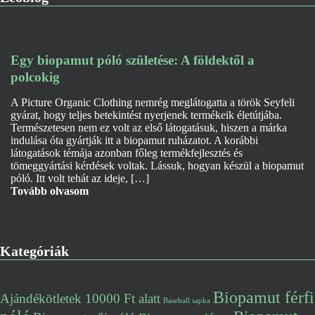
Egy biopamut póló születése: A földektől a
polcokig
A Picture Organic Clothing nemrég meglátogatta a török Seyfeli
gyárat, hogy teljes betekintést nyerjenek termékeik életútjába.
Természetesen nem ez volt az első látogatásuk, hiszen a márka
indulása óta gyártják itt a biopamut ruházatot. A korábbi
látogatások témája azonban főleg termékfejlesztés és
tömeggyártási kérdések voltak. Lássuk, hogyan készül a biopamut
póló. Itt volt tehát az ideje, […]
Tovább olvasom
Kategóriák
Biopamut férfi
Ajándékötletek 10000 Ft alatt
Baseball sapka