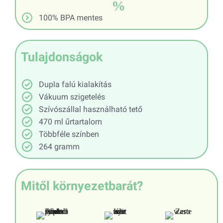
%
100% BPA mentes
Tulajdonságok
Dupla falú kialakítás
Vákuum szigetelés
Szívószállal használható tető
470 ml űrtartalom
Többféle színben
264 gramm
Mitől környezetbarát?