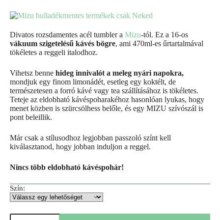
Divatos rozsdamentes acél tumbler a
Mizu
-tól. Ez a 16-os
vákuum szigetelésű kávés bögre
, ami 470ml-es űrtartalmával
tökéletes a reggeli italodhoz.
Vihetsz benne
hideg innivalót a meleg nyári napokra,
mondjuk egy finom limonádét, esetleg egy koktélt, de
természetesen a forró kávé vagy tea szállításához is tökéletes.
Teteje az eldobható kávéspoharakéhoz hasonlóan lyukas, hogy
menet közben is szürcsölhess belőle, és egy MIZU szívószál is
pont beleillik.
Már csak a stílusodhoz legjobban passzoló színt kell
kiválasztanod, hogy jobban induljon a reggel.
Nincs több eldobható kávéspohár!
Szín: