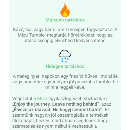
Melegen tartáshoz
Kávé, tea, vagy bármi amit melegen fogyasztasz. A
Mizu Tumbler megtartja hőmérékletét, hogy az
utolsó cseppig élvezhesd kedvenc italod.
Hidegen tartáshoz
A meleg nyári napokon egy frissítő hűvös limonádé
vagy smoothie ugyanolyan jól passzol a tumbler-be
mint a reggeli kávé.
Végezetül a
Mizu
egyik szlogenjét emelnénk ki:
„Enjoy the journey. Leave nothing behind”
, azaz
„Élvezd az utazást. Ne hagyj semmit hátra”.
Ez
szerintünk nagyon jól összefoglalja a termékek
filozófiáját, hiszen mind abban segítenek, hogy
szemetelés és nyom nélkül élvezhessük a