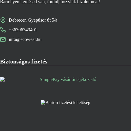
Bármilyen kérdésed van, fordulj hozzánk bizalommal!
Debrecen Gyepűsor út 5/a
+36306349401
info@ecowear.hu
Biztonságos fizetés