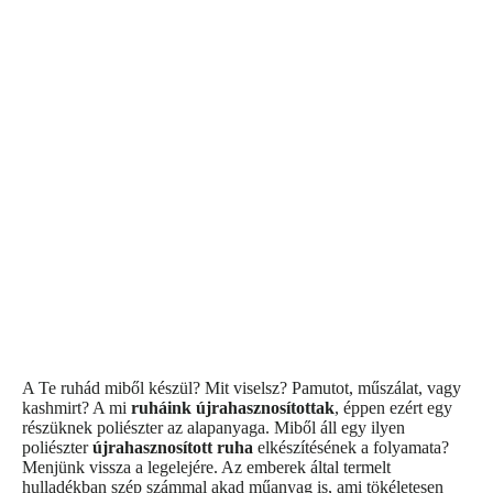
A Te ruhád miből készül? Mit viselsz? Pamutot, műszálat, vagy
kashmirt? A mi
ruháink újrahasznosítottak
, éppen ezért egy
részüknek poliészter az alapanyaga. Miből áll egy ilyen
poliészter
újrahasznosított ruha
elkészítésének a folyamata?
Menjünk vissza a legelejére. Az emberek által termelt
hulladékban szép számmal akad műanyag is, ami tökéletesen