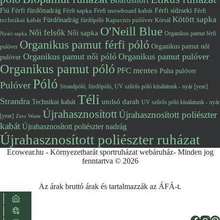
Boardshort
Fiú
Férfi fürdőnadrág
Férfi snowboard kabát
Férfi sídzseki
Férfi
Férfi sapka
Kötött sapka
Fürdőnadrág
technikai kabát
Kapucnis pulóver
fürdőpóló
Körsál
O'Neill Blue
Női felsők
Női sapka
Organikus pamut férfi
Nyári sapka
Organikus pamut férfi póló
Organikus pamut női
pulóver
Organikus pamut női póló
Organikus pamut pulóver
pulóver
Organikus pamut póló
PFC mentes
Puha pulóver
Póló
Pulóver
Strandpóló, fürdőpóló, UV szűrős póló kínálatunk - nyár [year]
Téli
Strandra
utolsó darab
Technikai kabát
UV szűrős póló kínálatunk - nyár
Újrahasznosított
Újrahasznosított poliészter
[year]
Zero Waste
kabát
Újrahasznosított poliészter nadrág
Újrahasznosított poliészter ruházat
Ecowear.hu - Környezetbarát sportruházat webáruház- Minden jog
fenntartva © 2026
Az árak bruttó árak és tartalmazzák az ÁFÁ-t.