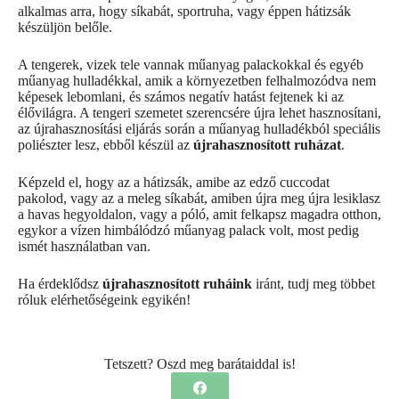
alkalmas arra, hogy síkabát, sportruha, vagy éppen hátizsák
készüljön belőle.
A tengerek, vizek tele vannak műanyag palackokkal és egyéb
műanyag hulladékkal, amik a környezetben felhalmozódva nem
képesek lebomlani, és számos negatív hatást fejtenek ki az
élővilágra. A tengeri szemetet szerencsére újra lehet hasznosítani,
az újrahasznosítási eljárás során a műanyag hulladékból speciális
poliészter lesz, ebből készül az
újrahasznosított ruházat
.
Képzeld el, hogy az a hátizsák, amibe az edző cuccodat
pakolod, vagy az a meleg síkabát, amiben újra meg újra lesiklasz
a havas hegyoldalon, vagy a póló, amit felkapsz magadra otthon,
egykor a vízen himbálódzó műanyag palack volt, most pedig
ismét használatban van.
Ha érdeklődsz
újrahasznosított ruháink
iránt, tudj meg többet
róluk elérhetőségeink egyikén!
Tetszett? Oszd meg barátaiddal is!