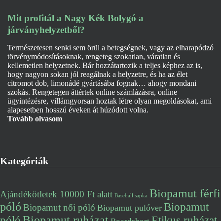
Mit profitál a Nagy Kék Bolygó a
járványhelyzetből?
Természetesen senki sem örül a betegségnek, vagy az elharapódzó
törvénymódosításoknak, rengeteg szokatlan, váratlan és
kellemetlen helyzetnek. Bár hozzátartozik a teljes képhez az is,
hogy nagyon sokan jól reagálnak a helyzetre, és ha az élet
citromot dob, limonádé gyártásába fognak… ahogy mondani
szokás. Rengetegen áttértek online számlázásra, online
ügyintézésre, villámgyorsan hoztak létre olyan megoldásokat, ami
alapesetben hosszú éveken át húzódott volna.
Tovább olvasom
Kategóriák
Biopamut férfi
Ajándékötletek 10000 Ft alatt
Baseball sapka
póló
Biopamut
Biopamut női póló
Biopamut pulóver
póló
Biopamut ruházat
Etikus ruházat