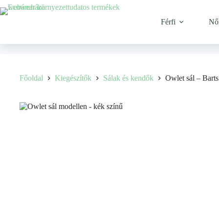
Ugrás
a
tartalomhoz
Férfi
Nő
Főoldal
Kiegészítők
Sálak és kendők
Owlet sál – Barts