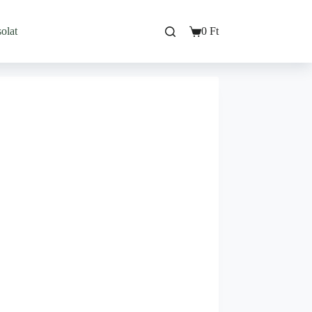
olat
0
Ft
Bevásárló
kosarad