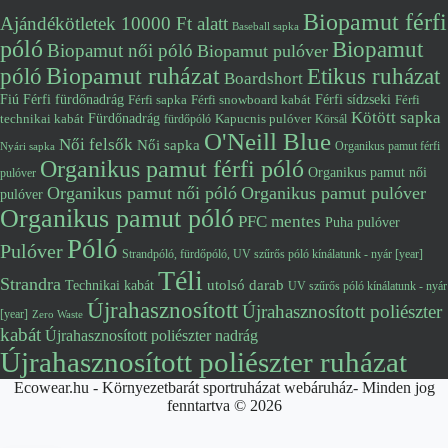
Biopamut férfi
Ajándékötletek 10000 Ft alatt
Baseball sapka
póló
Biopamut
Biopamut női póló
Biopamut pulóver
póló
Biopamut ruházat
Etikus ruházat
Boardshort
Fiú
Férfi fürdőnadrág
Férfi snowboard kabát
Férfi sídzseki
Férfi
Férfi sapka
Kötött sapka
Fürdőnadrág
technikai kabát
Kapucnis pulóver
fürdőpóló
Körsál
O'Neill Blue
Női felsők
Női sapka
Organikus pamut férfi
Nyári sapka
Organikus pamut férfi póló
Organikus pamut női
pulóver
Organikus pamut női póló
Organikus pamut pulóver
pulóver
Organikus pamut póló
PFC mentes
Puha pulóver
Póló
Pulóver
Strandpóló, fürdőpóló, UV szűrős póló kínálatunk - nyár [year]
Téli
Strandra
utolsó darab
Technikai kabát
UV szűrős póló kínálatunk - nyár
Újrahasznosított
Újrahasznosított poliészter
[year]
Zero Waste
kabát
Újrahasznosított poliészter nadrág
Újrahasznosított poliészter ruházat
Ecowear.hu - Környezetbarát sportruházat webáruház- Minden jog
fenntartva © 2026