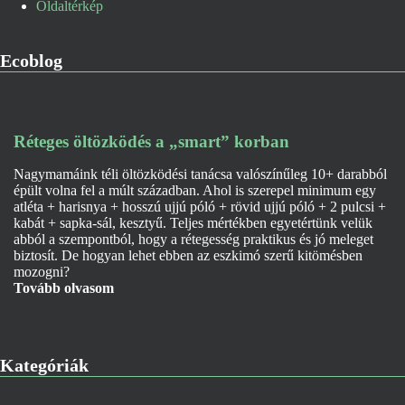
Oldaltérkép
Ecoblog
Réteges öltözködés a „smart” korban
Nagymamáink téli öltözködési tanácsa valószínűleg 10+ darabból
épült volna fel a múlt században. Ahol is szerepel minimum egy
atléta + harisnya + hosszú ujjú póló + rövid ujjú póló + 2 pulcsi +
kabát + sapka-sál, kesztyű. Teljes mértékben egyetértünk velük
abból a szempontból, hogy a rétegesség praktikus és jó meleget
biztosít. De hogyan lehet ebben az eszkimó szerű kitömésben
mozogni?
Tovább olvasom
Kategóriák