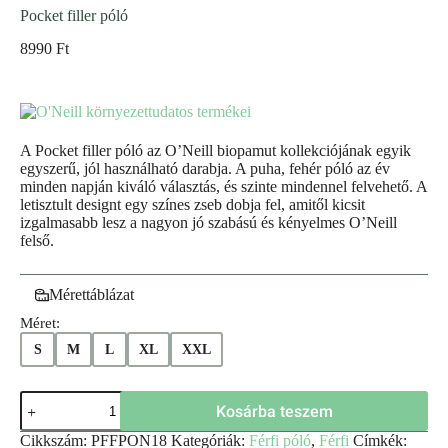
Pocket filler póló
8990
Ft
A Pocket filler póló az O’Neill biopamut kollekciójának egyik
egyszerű, jól használható darabja. A puha, fehér póló az év
minden napján kiváló választás, és szinte mindennel felvehető. A
letisztult designt egy színes zseb dobja fel, amitől kicsit
izgalmasabb lesz a nagyon jó szabású és kényelmes O’Neill
felső.
Mérettáblázat
Méret:
S
M
L
XL
XXL
Kosárba teszem
Cikkszám:
PFFPON18
Kategóriák:
Férfi póló
,
Férfi
Címkék: