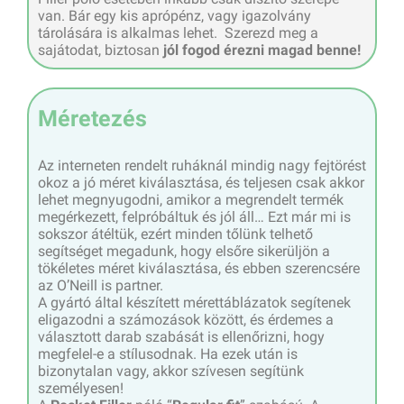
van. Bár egy kis aprópénz, vagy igazolvány
tárolására is alkalmas lehet. Szerezd meg a
sajátodat, biztosan
jól fogod érezni magad benne!
Méretezés
Az interneten rendelt ruháknál mindig nagy fejtörést
okoz a jó méret kiválasztása, és teljesen csak akkor
lehet megnyugodni, amikor a megrendelt termék
megérkezett, felpróbáltuk és jól áll… Ezt már mi is
sokszor átéltük, ezért minden tőlünk telhető
segítséget megadunk, hogy elsőre sikerüljön a
tökéletes méret kiválasztása, és ebben szerencsére
az O’Neill is partner.
A gyártó által készített mérettáblázatok segítenek
eligazodni a számozások között, és érdemes a
választott darab szabását is ellenőrizni, hogy
megfelel-e a stílusodnak. Ha ezek után is
bizonytalan vagy, akkor szívesen segítünk
személyesen!