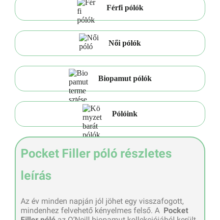
Férfi pólók
Női pólók
Biopamut pólók
Pólóink
Pocket Filler póló részletes
leírás
Az év minden napján jól jöhet egy visszafogott,
mindenhez felvehető kényelmes felső. A
Pocket
Filler póló
az O’Neill biopamut kollekciójából került