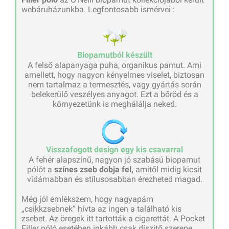
webáruházunkba. Legfontosabb ismérvei :
Biopamutból készült
A felső alapanyaga puha, organikus pamut. Ami
amellett, hogy nagyon kényelmes viselet, biztosan
nem tartalmaz a termesztés, vagy gyártás során
belekerülő veszélyes anyagot. Ezt a bőröd és a
környezetünk is meghálálja neked.
Visszafogott design egy kis csavarral
A fehér alapszínű, nagyon jó szabású biopamut
pólót a
színes zseb dobja fel,
amitől midig kicsit
vidámabban és stílusosabban érezheted magad.
Még jól emlékszem, hogy nagyapám
„csikkzsebnek” hívta az ingen a található kis
zsebet. Az öregek itt tartották a cigarettát. A Pocket
Filler póló esetében inkább csak díszitő szerepe