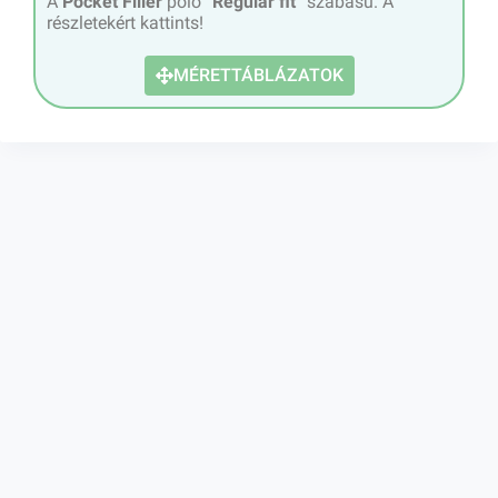
A
Pocket Filler
póló “
Regular fit
” szabású. A
részletekért kattints!
MÉRETTÁBLÁZATOK