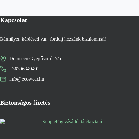
Kapcsolat
Bármilyen kérdésed van, fordulj hozzánk bizalommal!
Debrecen Gyepűsor út 5/a
+36306349401
info@ecowear.hu
Biztonságos fizetés