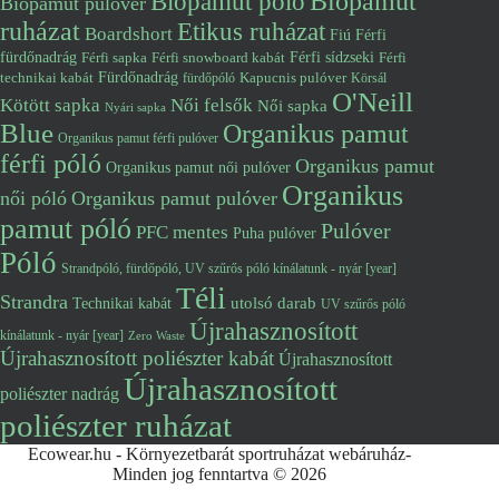
Biopamut póló
Biopamut
Biopamut pulóver
ruházat
Etikus ruházat
Boardshort
Fiú
Férfi
fürdőnadrág
Férfi snowboard kabát
Férfi sídzseki
Férfi
Férfi sapka
Fürdőnadrág
technikai kabát
Kapucnis pulóver
fürdőpóló
Körsál
O'Neill
Kötött sapka
Női felsők
Női sapka
Nyári sapka
Blue
Organikus pamut
Organikus pamut férfi pulóver
férfi póló
Organikus pamut
Organikus pamut női pulóver
Organikus
női póló
Organikus pamut pulóver
pamut póló
Pulóver
PFC mentes
Puha pulóver
Póló
Strandpóló, fürdőpóló, UV szűrős póló kínálatunk - nyár [year]
Téli
Strandra
utolsó darab
Technikai kabát
UV szűrős póló
Újrahasznosított
kínálatunk - nyár [year]
Zero Waste
Újrahasznosított poliészter kabát
Újrahasznosított
Újrahasznosított
poliészter nadrág
poliészter ruházat
Ecowear.hu - Környezetbarát sportruházat webáruház-
Minden jog fenntartva © 2026