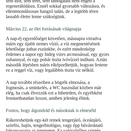
sem időt, sem teret, sem támogatást nem enged a
regenerálódásra. Ennél sokkal gyorsabb változásra, és
ellentmondásosan hangzó talán, de a legtöbb téren
lassabb életre lenne szükségünk.
Március 22, az élet forrásának világnapja
A nap-éj egyenlőséget követően, másnapra virradva
máris egy újabb nemes vízió, a víz megmentésének
lehetősége juthat eszünkbe, és ezért mindenképp
érdemes a napot egy hideg vizes arcmosással, egy gyors
zuhannyal, és egy pohár tiszta ivóvízzel indítani. Aztán
második lépésben máris elképzelhetjük, hogyan festene
ez a reggel víz, vagy legalábbis tiszta víz nélkül.
A nap további részeiben a bögrék elmosása, a
fogmosás, a sminkelés, a WC használat közben már
elég, ha csak élvezzük ezt a hihetetlen, és egyébként
fenntarthatatlan luxust, amiben jelenleg élünk.
Fontos, hogy átgondold és másoknak is elmeséld
Rákereshetünk egy-két remek tengerjáró, óceánjáró,
szörfös, hajós, tengerbiológus, vagy épp búvároktató
képanyagaira az interneten. Ez valószínűleg szintén