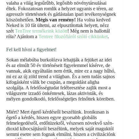
valaha a világ legsűrűbb, legősibb növénytársulásai
éltek. Fokozatosan romlik a helyzet ugyanis e téren, az
agresszív törtetésnek és gátlástalan ipari tevékenységnek
köszönhetően.
Mégis van remény!
Ha volna kedved
Neked is 10 fát ültetni, az elpusztítottak helyett, nézz
szét
TenTree termékeink között
! Még nem is hallottál
róla? Ajánlom a
Tentree filozófiáról szóló cikkünket
.
Fel kell hívni a figyelmet!
Sokan mélabúba burkolózva lehajtják a fejüket az idei
és az elmúlt 50 év történéseit figyelemmel kísérve, de
vannak, akik egyáltalán nem értik, mire ez a nagy hűhó,
mi ez az új zöld trend a világban. És a nem tudás sajnos
kifogásként válik be csupán, a megoldást aligha
szolgálja. A felelősségtudat felébresztése zajlik most a
világszerte izzadó önkéntesek, lázas aktivisták, és
mélyen gondolkodó, felelősségteljes felnőttek köreiben.
Miért? Mert égető kérdésről beszélünk. Ironikusan is
égető a kérdés, hiszen egyre gyorsabb globális
felmelegedésről, erdőtüzekről, vészesen növekvő szén-
dioxid kibocsájtásról beszélünk, melyek saját maguktól
semmi esetre sem fognak elmúlni, hiszen a civilizációnk