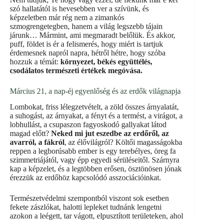
szó hallatától is hevesebben ver a szívünk, és
képzeletben már rég nem a zimankós
szmogrengetegben, hanem a világ legszebb tájain
járunk… Mármint, ami megmaradt belőlük. És akkor,
puff, földet is ér a felismerés, hogy miért is tartjuk
érdemesnek napról napra, hétről hétre, hogy szóba
hozzuk a témát:
környezet, békés együttélés,
csodálatos természeti értékek megóvása.
Március 21, a nap-éj egyenlőség és az erdők világnapja
Lombokat, friss lélegzetvételt, a zöld összes árnyalatát,
a suhogást, az árnyakat, a fényt és a termést, a virágot, a
lobhullást, a csupaszon fagyoskodó gallyakat látod
magad előtt?
Neked mi jut eszedbe az erdőről, az
avarról, a fákról
, az élővilágról? Költői magasságokba
reppen a legborúsabb ember is egy terebélyes, öreg fa
szimmetriájától, vagy épp egyedi sérüléseitől. Szárnyra
kap a képzelet, és a legtöbben erősen, ösztönösen jónak
érezzük az erdőhöz kapcsolódó asszociációinkat.
Természetvédelmi szempontból viszont sok esetben
fekete zászlókat, halotti lepleket tudnánk lengetni
azokon a leégett, tar vágott, elpusztított területeken, ahol