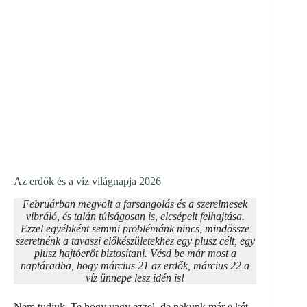
Az erdők és a víz világnapja 2026
Februárban megvolt a farsangolás és a szerelmesek
vibráló, és talán túlságosan is, elcsépelt felhajtása.
Ezzel egyébként semmi problémánk nincs, mindössze
szeretnénk a tavaszi előkészületekhez egy plusz célt, egy
plusz hajtóerőt biztosítani. Vésd be már most a
naptáradba, hogy március 21 az erdők, március 22 a
víz ünnepe lesz idén is!
Nem tudjuk, Te hogy vagy ezzel, de nekünk már e két