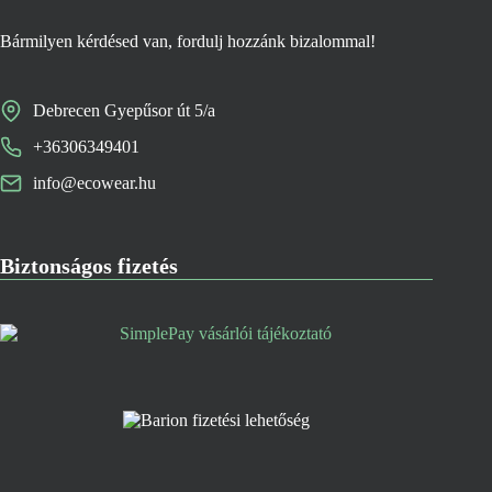
Bármilyen kérdésed van, fordulj hozzánk bizalommal!
Debrecen Gyepűsor út 5/a
+36306349401
info@ecowear.hu
Biztonságos fizetés