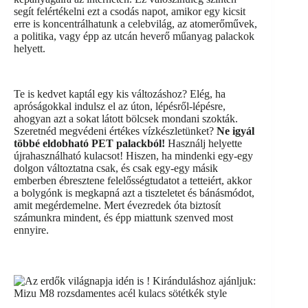
segít felértékelni ezt a csodás napot, amikor egy kicsit
erre is koncentrálhatunk a celebvilág, az atomerőművek,
a politika, vagy épp az utcán heverő műanyag palackok
helyett.
Te is kedvet kaptál egy kis változáshoz? Elég, ha
apróságokkal indulsz el az úton, lépésről-lépésre,
ahogyan azt a sokat látott bölcsek mondani szokták.
Szeretnéd megvédeni értékes vízkészletünket?
Ne igyál
többé eldobható PET palackból!
Használj helyette
újrahasználható kulacsot! Hiszen, ha mindenki egy-egy
dolgon változtatna csak, és csak egy-egy másik
emberben ébresztene felelősségtudatot a tetteiért, akkor
a bolygónk is megkapná azt a tiszteletet és bánásmódot,
amit megérdemelne. Mert évezredek óta biztosít
számunkra mindent, és épp miattunk szenved most
ennyire.