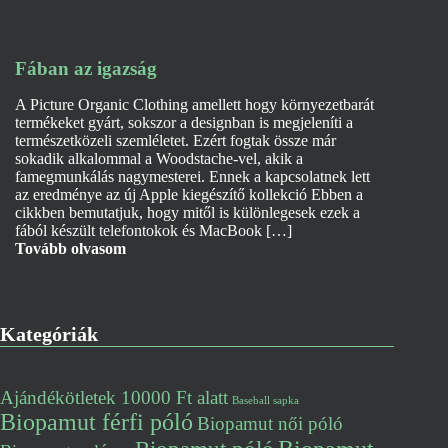
Fában az igazság
A Picture Organic Clothing amellett hogy környezetbarát
termékeket gyárt, sokszor a designban is megjeleníti a
természetközeli szemléletet. Ezért fogtak össze már
sokadik alkalommal a Woodstache-vel, akik a
famegmunkálás nagymesterei. Ennek a kapcsolatnek lett
az eredménye az új Apple kiegészítő kollekció Ebben a
cikkben bemutatjuk, hogy mitől is különlegesek ezek a
fából készült telefontokok és MacBook […]
Tovább olvasom
Kategóriák
Ajándékötletek 10000 Ft alatt
Baseball sapka
Biopamut férfi póló
Biopamut női póló