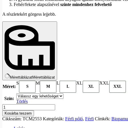
Fehér/fekete alapszínével
szinte mindenhez felvehető
A részletekért görgess lejjebb.
Mérettáblázat
Mérettáblázat
S
M
L
XL
XXL
Méret:
S
M
L
XL
XXL
Szín:
Törlés
Kosárba teszem
Cikkszám:
TCM2553
Kategóriák:
Férfi póló
,
Férfi
Címkék:
Biopamut