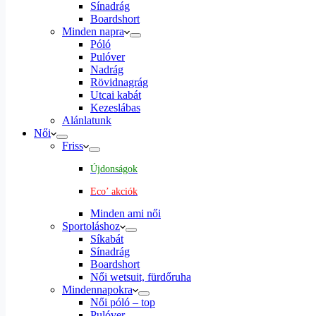
Sínadrág
Boardshort
Minden napra
Póló
Pulóver
Nadrág
Rövidnagrág
Utcai kabát
Kezeslábas
Alánlatunk
Női
Friss
Újdonságok
Eco’ akciók
Minden ami női
Sportoláshoz
Síkabát
Sínadrág
Boardshort
Női wetsuit, fürdőruha
Mindennapokra
Női póló – top
Pulóver