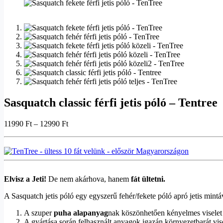
Sasquatch classic férfi jetis póló – Tentree
11990
Ft
–
12990
Ft
Elvisz a Jeti!
De nem akárhova, hanem
fát ültetni.
A Sasquatch jetis póló egy egyszerű fehér/fekete póló apró jetis mintáv
A szuper
puha alapanyag
nak köszönhetően kényelmes viselet
A gyártása során felhasznált anyagok igazán környezetbarát vise