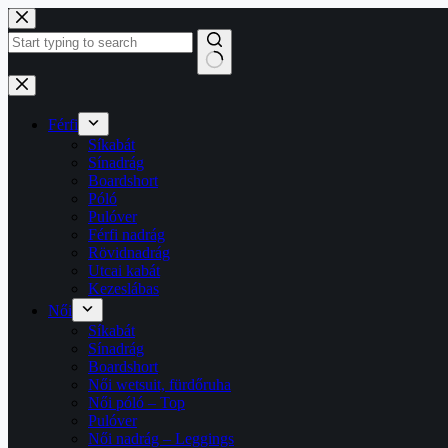
Férfi
Síkabát
Sínadrág
Boardshort
Póló
Pulóver
Férfi nadrág
Rövidnadrág
Utcai kabát
Kezeslábas
Női
Síkabát
Sínadrág
Boardshort
Női wetsuit, fürdőruha
Női póló – Top
Pulóver
Női nadrág – Leggings