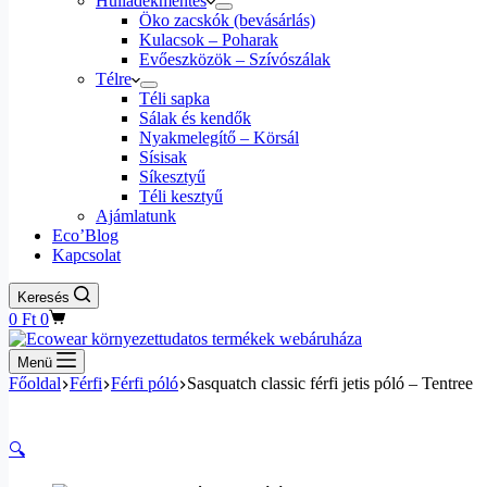
Hulladékmentes
Öko zacskók (bevásárlás)
Kulacsok – Poharak
Evőeszközök – Szívószálak
Télre
Téli sapka
Sálak és kendők
Nyakmelegítő – Körsál
Sísisak
Síkesztyű
Téli kesztyű
Ajámlatunk
Eco’Blog
Kapcsolat
Keresés
0
Ft
0
Menü
Főoldal
Férfi
Férfi póló
Sasquatch classic férfi jetis póló – Tentree
🔍