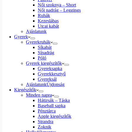
Női szoknya – Short
Női nadrág – Leggings
Ruhák
Kezeslábas
Utcai kabát
Ajánlatunk
Gyerek
Gyerekruhák
Síkabát
Sínadrág
Póló
Gyerek kiegészítők
Gyereksapka
Gyerekkesztyű
Gyereksál
Ajánlatunk
Újdonság
Kiegészítők
Minden napra
Hátizsák – Táska
Baseball sapka
Pénztárca
Apple kiegészítők
Strandra
Zoknik