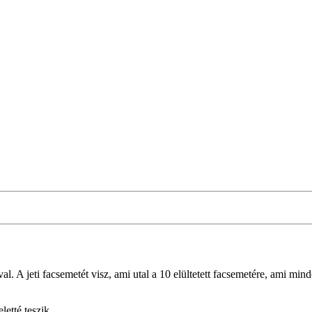
al. A jeti facsemetét visz, ami utal a 10 elültetett facsemetére, ami mi
letté teszik