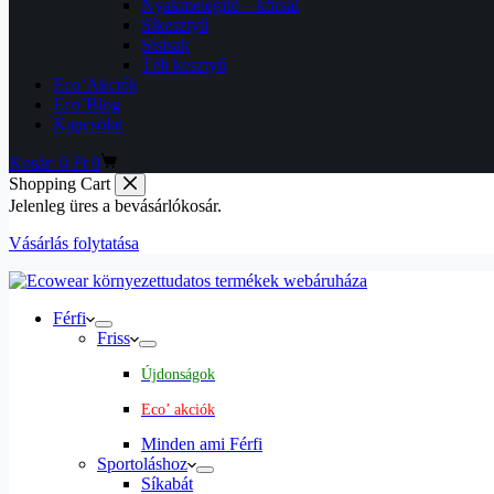
Nyakmelegítő – körsál
Síkesztyű
Sísisak
Téli kesztyű
Eco’Akciók
Eco’Blog
Kapcsolat
Kosár:
0
Ft
0
Shopping Cart
Jelenleg üres a bevásárlókosár.
Vásárlás folytatása
Férfi
Friss
Újdonságok
Eco’ akciók
Minden ami Férfi
Sportoláshoz
Síkabát