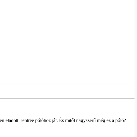
nden eladott Tentree pólóhoz jár. És mitől nagyszerű még ez a póló?