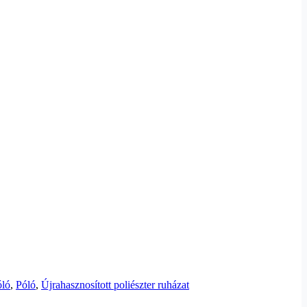
óló
,
Póló
,
Újrahasznosított poliészter ruházat