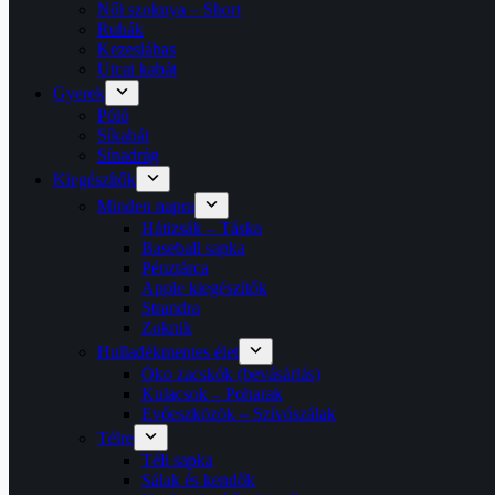
Női szoknya – Short
Ruhák
Kezeslábas
Utcai kabát
Gyerek
Póló
Síkabát
Sínadrág
Kiegészítők
Minden napra
Hátizsák – Táska
Baseball sapka
Pénztárca
Apple kiegészítők
Strandra
Zoknik
Hulladékmentes élet
Öko zacskók (bevásárlás)
Kulacsok – Poharak
Evőeszközök – Szívószálak
Télre
Téli sapka
Sálak és kendők