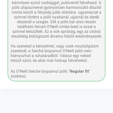
bármilyen színű nadrággal, pulóverrel felvehesd. A
póló alapszínével gyönyörűen harmonizáló díszítő
minta került a fénykép jobb oldalára. ugyanezzel a
színnel történt a póló nyakánál, ujjainál és derék
részénél a szegés. Sőt a póló bal alsó részén
található felvart O’Neill címke betű is ezzel a
színnel készültek. Ez a sok apróság, egy az utolsó
részletéig kidolgozott divatos felsőt eredményezett.
Ha szereted a kényelmet, vagy csak nosztalgiázni
szeretnél, a Seiche biopamut O’Neill póló nem
hiányozhat a ruhatáradból. Válasz egy neked
tetsző színt, és akár már holnap felveheted.
Az O’Neill Seiche biopamut póló “
Regular fit
”
szabású.