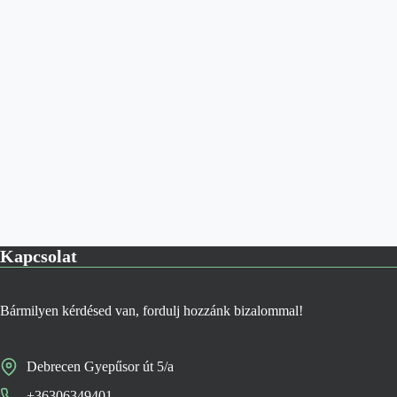
Kapcsolat
Bármilyen kérdésed van, fordulj hozzánk bizalommal!
Debrecen Gyepűsor út 5/a
+36306349401