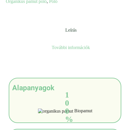
Organikus pamut póló
,
Póló
Leírás
További információk
Alapanyagok
1
0
0
Biopamut
%