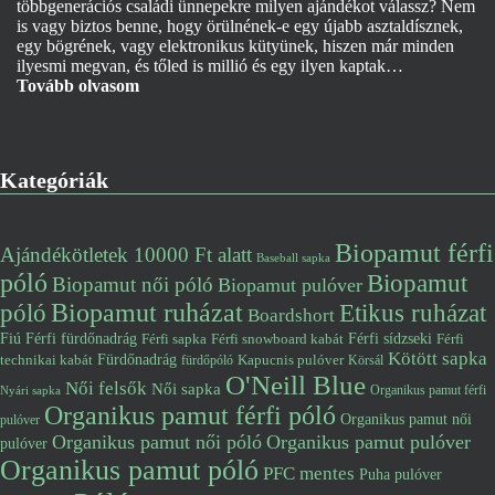
többgenerációs családi ünnepekre milyen ajándékot válassz? Nem
is vagy biztos benne, hogy örülnének-e egy újabb asztaldísznek,
egy bögrének, vagy elektronikus kütyünek, hiszen már minden
ilyesmi megvan, és tőled is millió és egy ilyen kaptak…
Tovább olvasom
Kategóriák
Biopamut férfi
Ajándékötletek 10000 Ft alatt
Baseball sapka
póló
Biopamut
Biopamut női póló
Biopamut pulóver
póló
Biopamut ruházat
Etikus ruházat
Boardshort
Fiú
Férfi fürdőnadrág
Férfi snowboard kabát
Férfi sídzseki
Férfi
Férfi sapka
Kötött sapka
Fürdőnadrág
technikai kabát
Kapucnis pulóver
fürdőpóló
Körsál
O'Neill Blue
Női felsők
Női sapka
Organikus pamut férfi
Nyári sapka
Organikus pamut férfi póló
Organikus pamut női
pulóver
Organikus pamut női póló
Organikus pamut pulóver
pulóver
Organikus pamut póló
PFC mentes
Puha pulóver