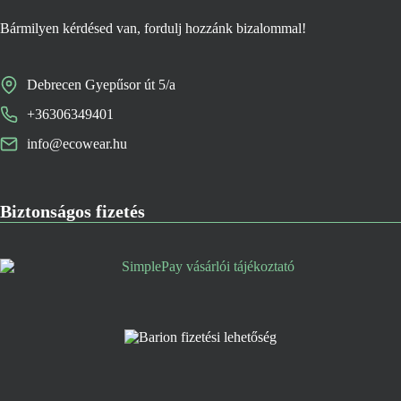
Bármilyen kérdésed van, fordulj hozzánk bizalommal!
Debrecen Gyepűsor út 5/a
+36306349401
info@ecowear.hu
Biztonságos fizetés