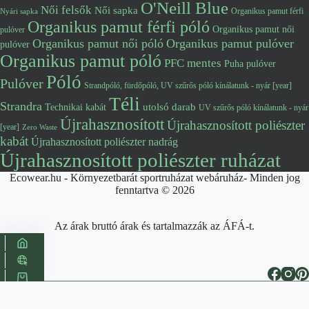
O'Neill Blue
Női felsők
Női sapka
Organikus pamut férfi
Nyári sapka
Organikus pamut férfi póló
Organikus pamut női
pulóver
Organikus pamut női póló
Organikus pamut pulóver
pulóver
Organikus pamut póló
PFC mentes
Puha pulóver
Póló
Pulóver
Strandpóló, fürdőpóló, UV szűrős póló kínálatunk - nyár [year]
Téli
Strandra
utolsó darab
Technikai kabát
UV szűrős póló kínálatunk - nyár
Újrahasznosított
Újrahasznosított poliészter
[year]
Zero Waste
kabát
Újrahasznosított poliészter nadrág
Újrahasznosított poliészter ruházat
Ecowear.hu - Környezetbarát sportruházat webáruház- Minden jog
fenntartva © 2026
Az árak bruttó árak és tartalmazzák az ÁFÁ-t.