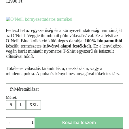
12990
Ft
Fedezd fel az egyszerűség és a környezettudatosság harmóniáját
az O’Neill Veggie thumbnail póló választásával. Ez a felső az
O’Neill Blue kollekció különleges darabja:
100% biopamutból
készült, természetes (
növényi alapú festékkel
). Ez a lenyűgöző,
vegán barát miniatűr nyomatos T-Shirt egyszerű és letisztult
stílusával hódít.
Tökéletes választás kirándulásra, deszkázásra, vagy a
mindennapokra. A puha és kényelmes anyagával tökéletes társ.
Mérettáblázat
Méret:
S
L
XXL
Veggie
Kosárba teszem
thumbnail
póló