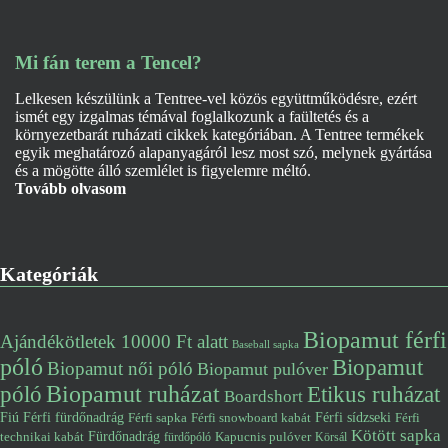
Mi fán terem a Tencel?
Lelkesen készülünk a Tentree-vel közös együttműködésre, ezért
ismét egy izgalmas témával foglalkozunk a faültetés és a
környezetbarát ruházati cikkek kategóriában. A Tentree termékek
egyik meghatározó alapanyagáról lesz most szó, melynek gyártása
és a mögötte álló szemlélet is figyelemre méltó.
Tovább olvasom
Kategóriák
Biopamut férfi
Ajándékötletek 10000 Ft alatt
Baseball sapka
póló
Biopamut
Biopamut női póló
Biopamut pulóver
póló
Biopamut ruházat
Etikus ruházat
Boardshort
Fiú
Férfi fürdőnadrág
Férfi snowboard kabát
Férfi sídzseki
Férfi
Férfi sapka
Kötött sapka
Fürdőnadrág
technikai kabát
Kapucnis pulóver
fürdőpóló
Körsál