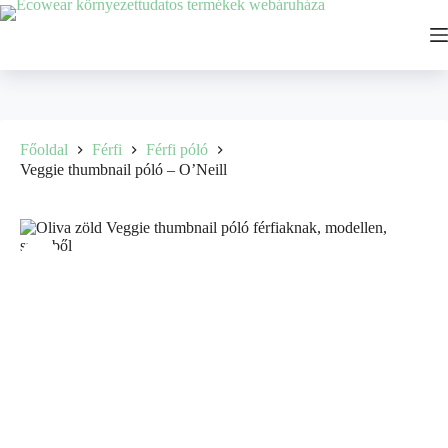
Ugrás
a
tartalomhoz
Főoldal
Férfi
Férfi póló
Veggie thumbnail póló – O’Neill