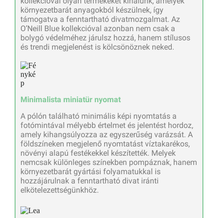
kollekcióval olyan termékeket kínálunk, amelyek
környezetbarát anyagokból készülnek, így
támogatva a fenntartható divatmozgalmat. Az
O’Neill Blue kollekcióval azonban nem csak a
bolygó védelméhez járulsz hozzá, hanem stílusos
és trendi megjelenést is kölcsönöznek neked.
Minimalista miniatür nyomat
A pólón található minimális képi nyomtatás a
fotómintával mélyebb értelmet és jelentést hordoz,
amely kihangsúlyozza az egyszerűség varázsát. A
földszíneken megjelenő nyomtatást víztakarékos,
növényi alapú festékekkel készítették. Melyek
nemcsak különleges színekben pompáznak, hanem
környezetbarát gyártási folyamatukkal is
hozzájárulnak a fenntartható divat iránti
elkötelezettségünkhöz.