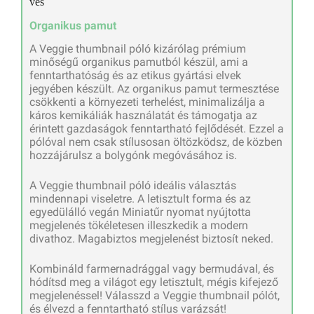
Organikus pamut
A Veggie thumbnail póló kizárólag prémium
minőségű organikus pamutból készül, ami a
fenntarthatóság és az etikus gyártási elvek
jegyében készült. Az organikus pamut termesztése
csökkenti a környezeti terhelést, minimalizálja a
káros kemikáliák használatát és támogatja az
érintett gazdaságok fenntartható fejlődését. Ezzel a
pólóval nem csak stílusosan öltözködsz, de közben
hozzájárulsz a bolygónk megóvásához is.
A Veggie thumbnail póló ideális választás
mindennapi viseletre. A letisztult forma és az
egyedülálló vegán Miniatűr nyomat nyújtotta
megjelenés tökéletesen illeszkedik a modern
divathoz. Magabiztos megjelenést biztosít neked.
Kombináld farmernadrággal vagy bermudával, és
hódítsd meg a világot egy letisztult, mégis kifejező
megjelenéssel! Válasszd a Veggie thumbnail pólót,
és élvezd a fenntartható stílus varázsát!