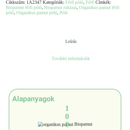
Cikkszám:
1A2347
Kategóriák:
Férfi póló
,
Férfi
Címkék:
-
Biopamut férfi póló
,
Biopamut ruházat
,
Organikus pamut férfi
O'Neill
póló
,
Organikus pamut póló
,
Póló
mennyiség
Leírás
További információk
Alapanyagok
1
0
0
Biopamut