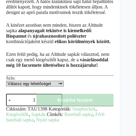
eredményezett. A hálós kialakítású sapi hátul bepattintós
állítót kapott, hogy mindenkinek tökéletesen álljon. A
designt az apró parafa motívumok teszik tökéletessé.
A kinézet azonban nem minden, hiszen az Altitude
sapka
alapanyagait tekintve is kiemelkedő
:
Biopamut
és
újrahasznosított poliészter
kombinációjaként készül
etikus körülmények között.
Ezen felül pedig, ha az Altitude sapkát választod, nem
csak egy menő kiegészítőt kapsz, de a
vásárlásoddal
még 10 facsemete ültetéséhez is hozzájárulsz!
Szín:
Kosárba teszem
Cikkszám:
TAU1398
Kategóriák:
Snapbackek
,
Kiegészítők
,
Sapkák
Címkék:
Baseball sapka
,
Férfi
baseball sapka
,
Nyári sapka