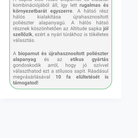
kombinációjából áll, így lett
rugalmas és
környezetbarát egyszerre
. A hátsó rész
hálós kialakítása újrahasznosított
poliészter alapanyagú. A hálós hátsó
résznek köszönhetően az Altitude sapka
jól
szellőzik
, ezért a nyári túrákhoz is tökéletes
választás.
A
biopamut és újrahasznosított poliészter
alapanyag
és az
etikus gyártás
gondoskodik arról, hogy jó szívvel
választhatod ezt a stílusos sapit. Ráadásul
megvásárlásával
10 fa elültetését is
támogatod!