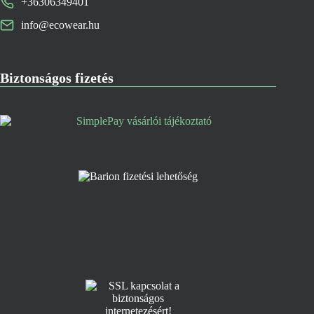
+36306349401
info@ecowear.hu
Biztonságos fizetés