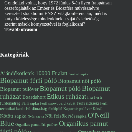
Gondoltad volna, hogy 1972 június 5-én ilyen frappánsan
összefoglalták az Ember és Bioszféra művésznévre
keresztelt stockholmi ENSZ világkonferencián, miért is
kutya kötelessége mindenkinek a saját és lehetőség
szerint mások környezetével is foglalkozni?
Tovább olvasom
Kategóriák
Ajándékötletek 10000 Ft alatt
Baseball sapka
Biopamut férfi póló
Biopamut női póló
Biopamut póló
Biopamut
Biopamut pulóver
ruházat
Etikus ruházat
Boardshort
Fiú
Férfi
fürdőnadrág
Férfi snowboard kabát
Férfi sídzseki
Férfi
Férfi sapka
Fürdőnadrág
technikai kabát
Kapucnis pulóver
fürdőpóló
Körsál
O'Neill
Kötött sapka
Női felsők
Női sapka
Nyári sapka
Blue
Organikus pamut
Organikus pamut férfi pulóver
férfi póló