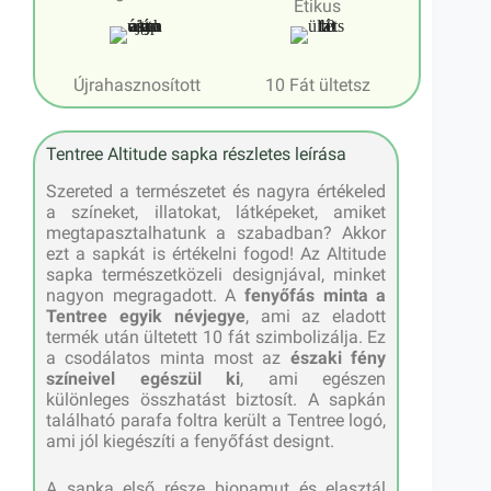
Etikus
Újrahasznosított
10 Fát ültetsz
Tentree Altitude sapka részletes leírása
Szereted a természetet és nagyra értékeled
a színeket, illatokat, látképeket, amiket
megtapasztalhatunk a szabadban? Akkor
ezt a sapkát is értékelni fogod! Az Altitude
sapka természetközeli designjával, minket
nagyon megragadott. A
fenyőfás minta a
Tentree egyik névjegye
, ami az eladott
termék után ültetett 10 fát szimbolizálja. Ez
a csodálatos minta most az
északi fény
színeivel egészül ki
, ami egészen
különleges összhatást biztosít. A sapkán
található parafa foltra került a Tentree logó,
ami jól kiegészíti a fenyőfást designt.
A sapka első része biopamut és elasztál