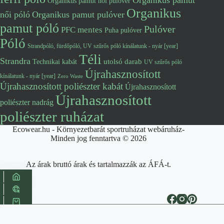
Organikus pamut
Organikus pamut női pulóver
Organikus
női póló
Organikus pamut pulóver
pamut póló
Pulóver
PFC mentes
Puha pulóver
Póló
Strandpóló, fürdőpóló, UV szűrős póló kínálatunk - nyár [year]
Téli
Strandra
utolsó darab
Technikai kabát
UV szűrős póló
Újrahasznosított
kínálatunk - nyár [year]
Zero Waste
Újrahasznosított poliészter kabát
Újrahasznosított
Újrahasznosított
poliészter nadrág
poliészter ruházat
Ecowear.hu - Környezetbarát sportruházat webáruház-
Minden jog fenntartva © 2026
Az árak bruttó árak és tartalmazzák az ÁFÁ-t.