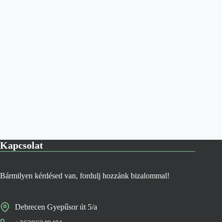
Kapcsolat
Bármilyen kérdésed van, fordulj hozzánk bizalommal!
Debrecen Gyepűsor út 5/a