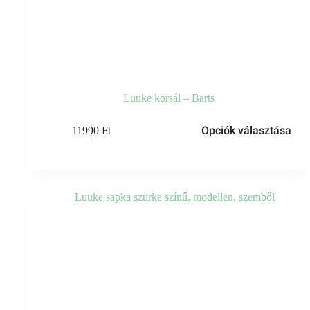
Luuke körsál – Barts
Ennek
Opciók választása
11990
Ft
a
terméknek
több
variációja
van.
A
változatok
a
termékoldalon
választhatók
ki