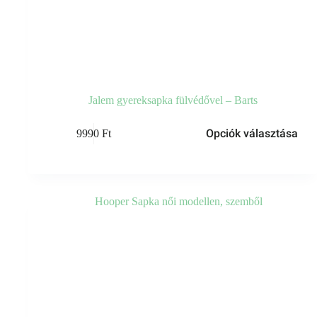
Jalem gyereksapka fülvédővel – Barts
Ennek
Opciók választása
9990
Ft
a
terméknek
több
variációja
van.
A
változatok
a
termékoldalon
választhatók
ki