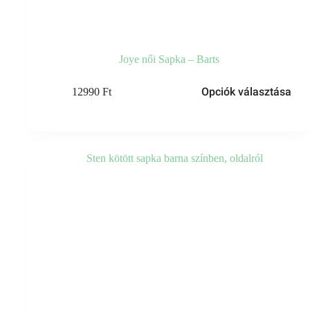
Joye női Sapka – Barts
Ennek
Opciók választása
12990
Ft
a
terméknek
több
variációja
van.
A
változatok
a
termékoldalon
választhatók
ki