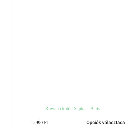
Rowana kötött Sapka – Barts
Ennek
Opciók választása
12990
Ft
a
terméknek