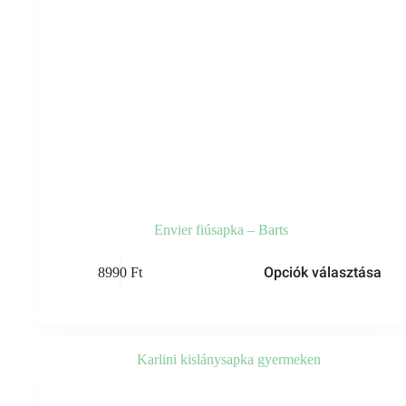
Envier fiúsapka – Barts
Ennek
Opciók választása
8990
Ft
a
terméknek
több
variációja
van.
A
változatok
a
termékoldalon