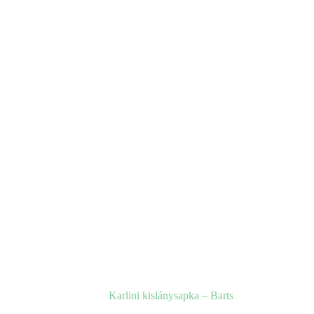
választhatók
ki
Karlini kislánysapka – Barts