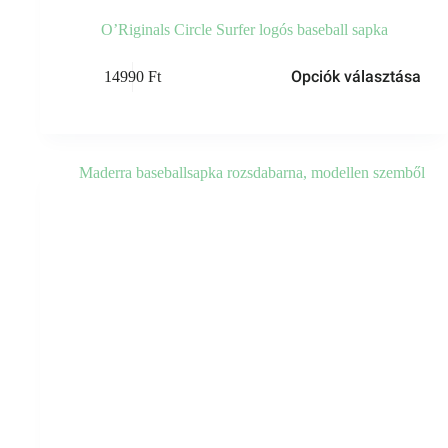
O’Riginals Circle Surfer logós baseball sapka
Ennek
Opciók választása
14990
Ft
a
terméknek
több
variációja
van.
A
változatok
a
termékoldalon
választhatók
ki