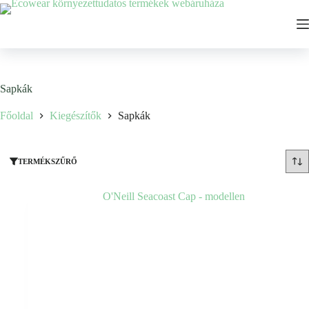
Ugrás
a
tartalomhoz
Sapkák
Főoldal
Kiegészítők
Sapkák
TERMÉKSZŰRŐ