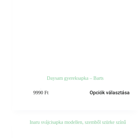
Daysam gyereksapka – Barts
Ennek
Opciók választása
9990
Ft
a
terméknek
több
variációja
van.
A
változatok
a
termékoldalon