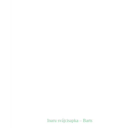
választhatók
ki
Inaru svájcisapka – Barts