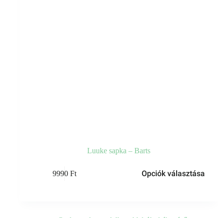
Luuke sapka – Barts
Ennek
Opciók választása
9990
Ft
a
terméknek
több
variációja
van.