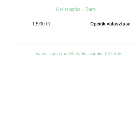
Owlet sapka – Barts
Ennek
Opciók választása
13990
Ft
a
terméknek
több
variációja
van.
A
változatok
a
termékoldalon
választhatók
ki