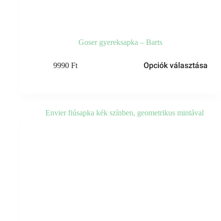
Goser gyereksapka – Barts
Ennek
Opciók választása
9990
Ft
a
terméknek
több
variációja
van.
A
változatok
a
termékoldalon
választhatók
ki