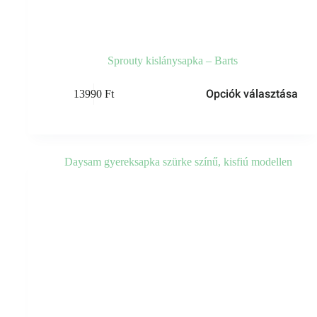
Sprouty kislánysapka – Barts
Ennek
Opciók választása
13990
Ft
a
terméknek
több
variációja
van.
A
változatok
a
termékoldalon
választhatók
ki