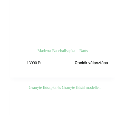
Maderra Baseballsapka – Barts
Ennek
Opciók választása
13990
Ft
a
terméknek
több
variációja
van.
A
változatok
a
termékoldalon
választhatók
ki