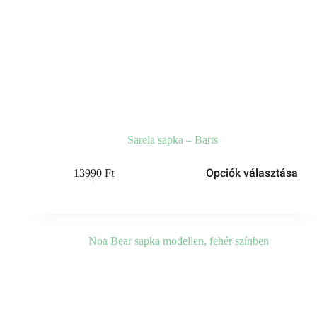
Sarela sapka – Barts
Ennek
Opciók választása
13990
Ft
a
terméknek
több
variációja
van.
A
változatok
a
termékoldalon
választhatók
ki