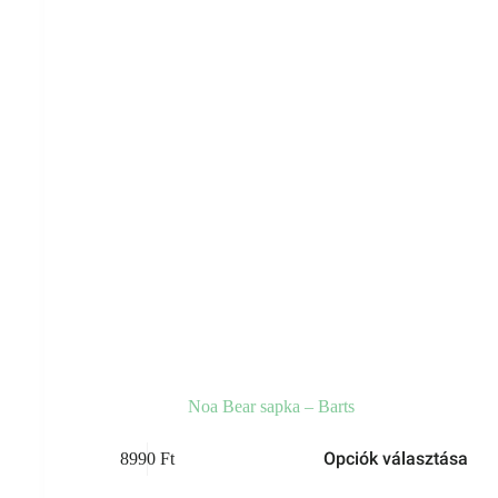
Noa Bear sapka – Barts
Ennek
Opciók választása
8990
Ft
a
terméknek