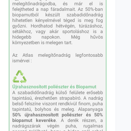
melegítőnadrágodba, és már el is
felejtheted a nap fáradalmait. Az 50%-ban
biopamutból készült szabadidőnadrág
hihetetlen kényelmével téged is meg fog
győzni. Hordhatod hétvégén, túrázáshoz,
sétákhoz, vagy akár sportoláshoz is a
hidegebb napokon. Még hűvös
környezetben is melegen tart.
Az Atlas melegítőnadrág legfontosabb
ismérvei :
Újrahasznosított poliészter és Biopamut
A szabadidőnadrág külső felülete erősebb
tapintású, érezhetően strapabíró. A nadrág
belső felszíne viszont rendkívül finom, puha
tapintatú, bolyhos és meleg. Alapanyaga
50% újrahasznosított poliészter és 50%
biopamut keveréke
. A derék részen, a
nadrágszárak végén puha, rugalmas