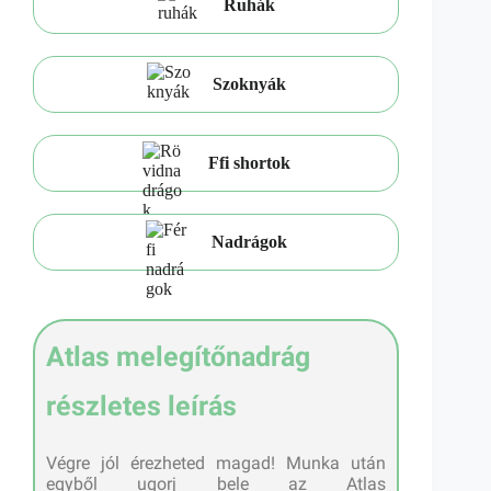
Ruhák
Szoknyák
Ffi shortok
Nadrágok
Atlas melegítőnadrág
részletes leírás
Végre jól érezheted magad! Munka után
egyből ugorj bele az Atlas