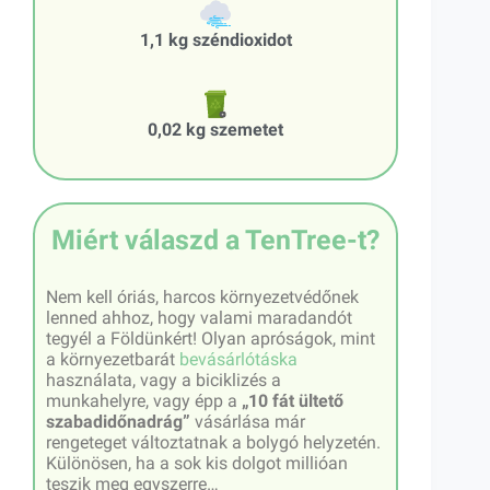
1,1 kg széndioxidot
0,02 kg szemetet
Miért válaszd a TenTree-t?
Nem kell óriás, harcos környezetvédőnek
lenned ahhoz, hogy valami maradandót
tegyél a Földünkért! Olyan apróságok, mint
a környezetbarát
bevásárlótáska
használata, vagy a biciklizés a
munkahelyre, vagy épp a
„10 fát ültető
szabadidőnadrág”
vásárlása már
rengeteget változtatnak a bolygó helyzetén.
Különösen, ha a sok kis dolgot millióan
teszik meg egyszerre…