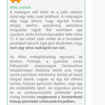
Mély zsebek
A nadrágon elől kettő és a jobb oldalon
hátul egy mély zseb található. A mélységük
elég nagy ahhoz, hogy egy-két fontos
dolgot, telefon, igazolvány, pénztárca
magaddal vigyél. Bár szerintem egy
cipzáros zárás biztonságosabbá tette volna
🙂 A bal oldali zseb mellet és a farzseben
parafából készült logó jelzi diszkréten, hogy
nem egy sima nadrágról van szó
.
Az Atlas melegítőnadrág egyszerű, de
divatos formája, a gyártása során
felhasznált alapanyagok fantasztikus
tulajdonságai ideálissá teszik arra, hogy
szinte bármilyen körülmény között jól érezd
magad benne. Legyen ez egy kis otthoni
lazítás, túrázás gyönyörű tájakon, vagy egy
kis szabadidős sport. Az organikus pamut
és az újrahasznosított poliészter puha
meleg keveréke
megteremti a fenntartható
holnap jelenlétét ruhásszekrényedben.