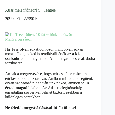
Atlas melegítőnadrág – Tentree
20990
Ft
–
22990
Ft
Ha Te is olyan sokat dolgozol, mint olyan sokan
mostanában, neked is rendkívüli érték
az a kis
szabadidő
ami megmarad. Amit magadra és családodra
fordíthatsz.
Annak a megtervezése, hogy mit csinálsz ebben az
értékes időben, az rád vár. Amiben mi tudunk segíteni,
olyan szabadidő ruhát ajánlunk neked, amiben
jól is
érzed magad
közben. Az Atlas melegítőnadrág
garantáltan szuper kényelmet biztosít ezekben a
különleges percekben.
Ne feledd, megvásárlásával 10 fát ültetsz!