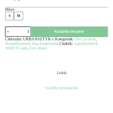
Méret:
S
M
Kosárba teszem
Cikkszám:
URBANSZTYR-1
Kategóriák:
Öko zacskók
,
Hulladékmentes élet
,
Kiegészítők
Címkék:
Ajándékötletek
10000 Ft alatt
,
Zero Waste
Leírás
További információk