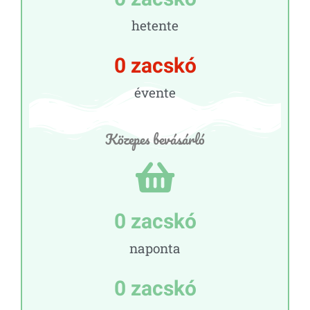
hetente
0
 zacskó
évente
Közepes bevásárló
0
 zacskó
naponta
0
 zacskó