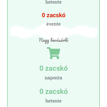
hetente
0
 zacskó
évente
Nagy bevásárló
0
 zacskó
naponta
0
 zacskó
hetente