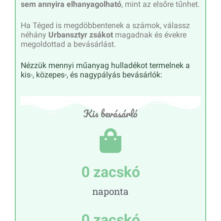
sem annyira elhanyagolható
, mint az elsőre tűnhet.
Ha Téged is megdöbbentenek a számok, válassz
néhány
Urbansztyr zsákot
magadnak és évekre
megoldottad a bevásárlást.
Nézzük mennyi műanyag hulladékot termelnek a
kis-, közepes-, és nagypályás bevásárlók:
Kis bevásárló
0
 zacskó
naponta
0
 zacskó