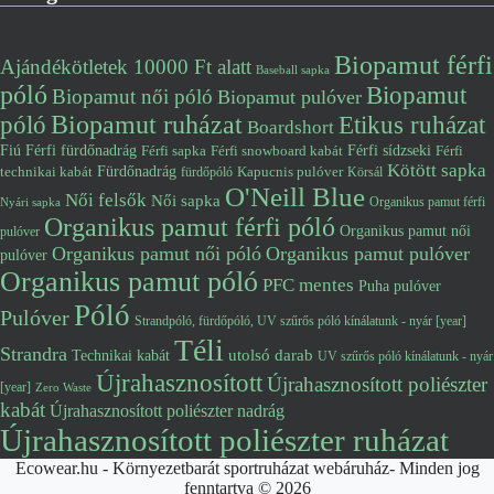
Biopamut férfi
Ajándékötletek 10000 Ft alatt
Baseball sapka
póló
Biopamut
Biopamut női póló
Biopamut pulóver
póló
Biopamut ruházat
Etikus ruházat
Boardshort
Fiú
Férfi fürdőnadrág
Férfi snowboard kabát
Férfi sídzseki
Férfi
Férfi sapka
Kötött sapka
Fürdőnadrág
technikai kabát
Kapucnis pulóver
fürdőpóló
Körsál
O'Neill Blue
Női felsők
Női sapka
Organikus pamut férfi
Nyári sapka
Organikus pamut férfi póló
Organikus pamut női
pulóver
Organikus pamut női póló
Organikus pamut pulóver
pulóver
Organikus pamut póló
PFC mentes
Puha pulóver
Póló
Pulóver
Strandpóló, fürdőpóló, UV szűrős póló kínálatunk - nyár [year]
Téli
Strandra
utolsó darab
Technikai kabát
UV szűrős póló kínálatunk - nyár
Újrahasznosított
Újrahasznosított poliészter
[year]
Zero Waste
kabát
Újrahasznosított poliészter nadrág
Újrahasznosított poliészter ruházat
Ecowear.hu - Környezetbarát sportruházat webáruház- Minden jog
fenntartva © 2026