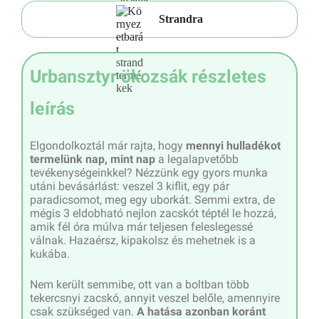
Strandra
Urbansztyr ökozsák részletes
leírás
Elgondolkoztál már rajta, hogy
mennyi hulladékot
termelünk nap, mint nap
a legalapvetőbb
tevékenységeinkkel? Nézzünk egy gyors munka
utáni bevásárlást: veszel 3 kiflit, egy pár
paradicsomot, meg egy uborkát. Semmi extra, de
mégis 3 eldobható nejlon zacskót téptél le hozzá,
amik fél óra múlva már teljesen feleslegessé
válnak. Hazaérsz, kipakolsz és mehetnek is a
kukába.
Nem került semmibe, ott van a boltban több
tekercsnyi zacskó, annyit veszel belőle, amennyire
csak szükséged van.
A hatása azonban koránt