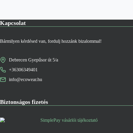
Kapcsolat
Bármilyen kérdésed van, fordulj hozzánk bizalommal!
Debrecen Gyepűsor út 5/a
+36306349401
info@ecowear.hu
Biztonságos fizetés