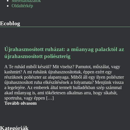
Mérettáblázatok
Oldaltérkép
Ecoblog
Újrahasznosított ruházat: a műanyag palacktól az
újrahasznosított poliészterig
A Te ruhád miből készül? Mit viselsz? Pamutot, műszálat, vagy
kashmirt? A mi ruháink újrahasznosítottak, éppen ezért egy
részüknek poliészter az alapanyaga. Miből áll egy ilyen poliészter
újrahasznosított ruha elkészítésének a folyamata? Menjünk vissza
a legelejére. Az emberek által termelt hulladékban szép számmal
akad műanyag is, ami tökéletesen alkalmas arra, hogy síkabát,
sportruha, vagy éppen […]
Tovább olvasom
Kategóriák