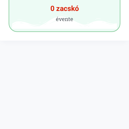
0
 zacskó
évente