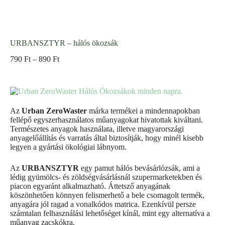
URBANSZTYR – hálós ökozsák
790
Ft
–
890
Ft
Az
Urban ZeroWaster
márka termékei a mindennapokban
fellépő egyszerhasználatos műanyagokat hivatottak kiváltani.
Természetes anyagok használata, illetve magyarországi
anyagelőállítás és varratás által biztosítják, hogy minél kisebb
legyen a gyártási ökológiai lábnyom.
Az
URBANSZTYR
egy pamut hálós bevásárlózsák, ami a
lédig gyümölcs- és zöldségvásárlásnál szupermarketekben és
piacon egyaránt alkalmazható. Áttetsző anyagának
köszönhetően könnyen felismerhető a bele csomagolt termék,
anyagára jól ragad a vonalkódos matrica. Ezenkívül persze
számtalan felhasználási lehetőséget kínál, mint egy alternatíva a
műanyag zacskókra.