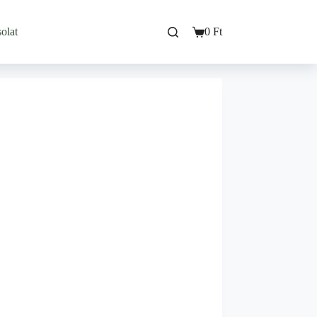
olat
0
Ft