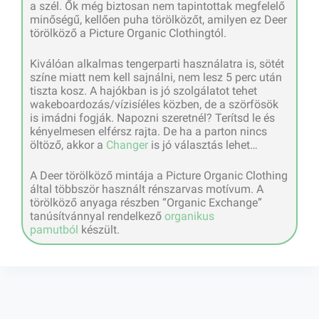
a szél. Ők még biztosan nem tapintottak megfelelő
minőségű, kellően puha törölközőt, amilyen ez Deer
törölköző a Picture Organic Clothingtól.
Kiválóan alkalmas tengerparti használatra is, sötét
színe miatt nem kell sajnálni, nem lesz 5 perc után
tiszta kosz. A hajókban is jó szolgálatot tehet
wakeboardozás/vízisíéles közben, de a szörfösök
is imádni fogják. Napozni szeretnél? Terítsd le és
kényelmesen elférsz rajta. De ha a parton nincs
öltöző, akkor a
Changer
is jó választás lehet…
A Deer törölköző mintája a Picture Organic Clothing
által többször használt rénszarvas motívum. A
törölköző anyaga részben “Organic Exchange”
tanúsítvánnyal rendelkező
organikus
pamutból
készült.