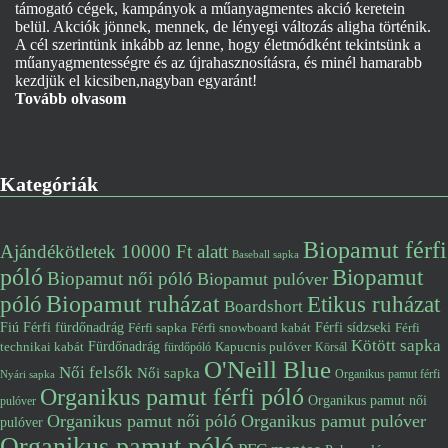
támogató cégek, kampányok a műanyagmentes akció keretein
belül. Akciók jönnek, mennek, de lényegi változás aligha történik.
A cél szerintünk inkább az lenne, hogy életmódként tekintsünk a
műanyagmentességre és az újrahasznosításra, és minél hamarabb
kezdjük el kicsiben,nagyban egyaránt!
Tovább olvasom
Kategóriák
Biopamut férfi
Ajándékötletek 10000 Ft alatt
Baseball sapka
póló
Biopamut
Biopamut női póló
Biopamut pulóver
póló
Biopamut ruházat
Etikus ruházat
Boardshort
Fiú
Férfi fürdőnadrág
Férfi snowboard kabát
Férfi sídzseki
Férfi
Férfi sapka
Kötött sapka
Fürdőnadrág
technikai kabát
Kapucnis pulóver
fürdőpóló
Körsál
O'Neill Blue
Női felsők
Női sapka
Organikus pamut férfi
Nyári sapka
Organikus pamut férfi póló
Organikus pamut női
pulóver
Organikus pamut női póló
Organikus pamut pulóver
pulóver
Organikus pamut póló