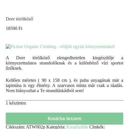
Deer törölköző
18590
Ft
A Deer törölköző elengedhetetlen kiegészítője a
környezettudatos strandolóknak és a különböző vízi sportot
űzőknek.
Kellően méretes ( 90 x 158 cm ), és puha anyagának már a
tapintása is egy élmény. A szarvasos minta már csak a ráadás.
Nem hiányozhat a Te strandtáskádból sem!
1 készleten
Kosárba teszem
Cikkszám:
ATW002p
Kategória:
Kiegészítők
Címkék: