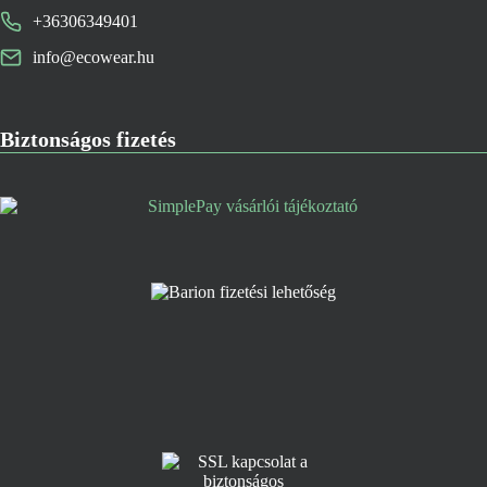
+36306349401
info@ecowear.hu
Biztonságos fizetés