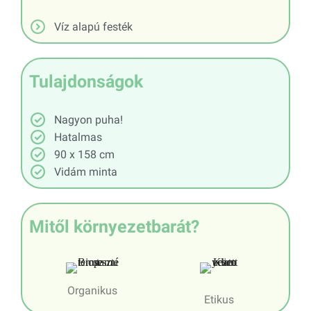
Víz alapú festék
Tulajdonságok
Nagyon puha!
Hatalmas
90 x 158 cm
Vidám minta
Mitől környezetbarát?
Organikus
Etikus