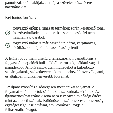
pamutszálakká alakítják, amit újra szövetek készítésére
használnak fel.
Két fontos forrása van:
fogyasztó előtti: a ruházati termékek során keletkező fonal
és szövethulladék – pld. szabás során leeső, fel nem
használható darabok
fogyasztó utáni: A már használt ruházat, kárpitanyag,
törölköző stb. újbóli felhasználását jelenti
A legnagyobb mennyiségű újrahasznosított pamutforrás a
fogyasztót megelőző hulladékból származik, például vágási
maradékból. A fogyasztók utáni hulladékot a különböző
színárnyalatok, szövetkeverékek miatt nehezebb szétválogatni,
és általában munkaigényesebb folyamat.
Az újrahasznosítás elsődlegesen mechanikai folyamat. A
folyamat során a rostok sérülnek, elszakadnak, sérülnek. Az
újrahasznosított szálnak soha nem lesz olyan minőségi értéke,
mint az eredeti szálnak. Különösen a szálhossz és a hosszúság
egységessége lesz hatással, ami korlátozni fogja a
felhasználhatóságot.