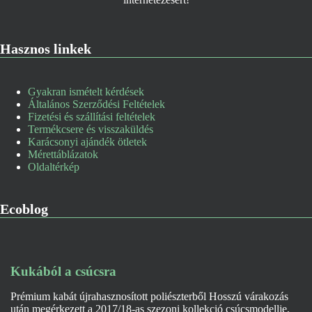
Hasznos linkek
Gyakran ismételt kérdések
Általános Szerződési Feltételek
Fizetési és szállítási feltételek
Termékcsere és visszaküldés
Karácsonyi ajándék ötletek
Mérettáblázatok
Oldaltérkép
Ecoblog
Kukából a csúcsra
Prémium kabát újrahasznosított poliészterből Hosszú várakozás
után megérkezett a 2017/18-as szezoni kollekció csúcsmodellje,