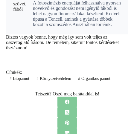
A fotoszintézis energiáját felhasználva gyorsan
növekvő és gondozást nem igénylő fákból is
lehet nagyon finom szálakat készíteni. Kedvelt
típusa a Tencell, aminek a gyártása többek
között a szomszédos Ausztriában történik.
Biztos vagyok benne, hogy még így sem volt teljes az
összefoglaló írásom. De remélem, sikerült fontos kérdéseket
tisztáznom!
Címkék:
#
Biopamut
#
Környezetvédelem
#
Organikus pamut
Tetszett? Oszd meg barátaiddal is!