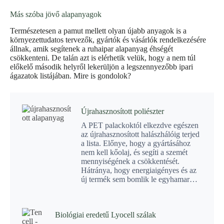
Más szóba jövő alapanyagok
Természetesen a pamut mellett olyan újabb anyagok is a
környezettudatos tervezők, gyártók és vásárlók rendelkezésére
állnak, amik segítenek a ruhaipar alapanyag éhségét
csökkenteni. De talán azt is elérhetik velük, hogy a nem túl
előkelő második helyről lekerüljön a legszennyezőbb ipari
ágazatok listájában. Mire is gondolok?
Újrahasznosított poliészter
A PET palackoktól elkezdve egészen
az újrahasznosított halászhálóig terjed
a lista. Előnye, hogy a gyártásához
nem kell kőolaj, és segíti a szemét
mennyiségének a csökkentését.
Hátránya, hogy energiaigényes és az
új termék sem bomlik le egyhamar…
Biológiai eredetű Lyocell szálak