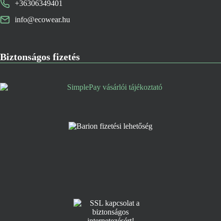
+36306349401
info@ecowear.hu
Biztonságos fizetés