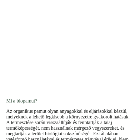
Mi a biopamut?
Az organikus pamut olyan anyagokkal és eljárásokkal készül,
melyeknek a lehető legkisebb a környezetre gyakorolt hatásuk.
A termesztése során visszaállítják és fenntartják a talaj
termőképességét, nem használnak mérgező vegyszereket, és
megtartják a terület biológiai sokszínűségét. Ezt általában
vetésforgó használatával és természetes trágyával érik el. Nem