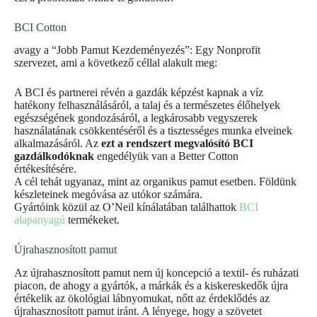
BCI Cotton
avagy a “Jobb Pamut Kezdeményezés”: Egy Nonprofit
szervezet, ami a következő céllal alakult meg:
A BCI és partnerei révén a gazdák képzést kapnak a víz
hatékony felhasználásáról, a talaj és a természetes élőhelyek
egészségének gondozásáról, a legkárosabb vegyszerek
használatának csökkentéséről és a tisztességes munka elveinek
alkalmazásáról. Az
ezt a rendszert megvalósító BCI
gazdálkodóknak
engedélyük van a Better Cotton
értékesítésére.
A cél tehát ugyanaz, mint az organikus pamut esetben. Földünk
készleteinek megóvása az utókor számára.
Gyártóink közül az O’Neil kínálatában találhattok
BCI
alapanyagú
termékeket.
Újrahasznosított pamut
Az újrahasznosított pamut nem új koncepció a textil- és ruházati
piacon, de ahogy a gyártók, a márkák és a kiskereskedők újra
értékelik az ökológiai lábnyomukat, nőtt az érdeklődés az
újrahasznosított pamut iránt. A lényege, hogy a szövetet