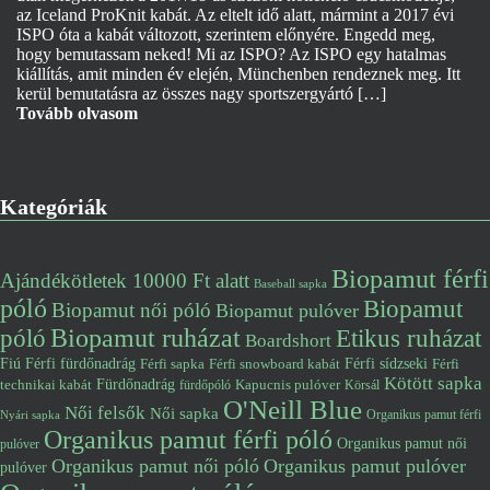
az Iceland ProKnit kabát. Az eltelt idő alatt, mármint a 2017 évi
ISPO óta a kabát változott, szerintem előnyére. Engedd meg,
hogy bemutassam neked! Mi az ISPO? Az ISPO egy hatalmas
kiállítás, amit minden év elején, Münchenben rendeznek meg. Itt
kerül bemutatásra az összes nagy sportszergyártó […]
Tovább olvasom
Kategóriák
Biopamut férfi
Ajándékötletek 10000 Ft alatt
Baseball sapka
póló
Biopamut
Biopamut női póló
Biopamut pulóver
póló
Biopamut ruházat
Etikus ruházat
Boardshort
Fiú
Férfi fürdőnadrág
Férfi snowboard kabát
Férfi sídzseki
Férfi
Férfi sapka
Kötött sapka
Fürdőnadrág
technikai kabát
Kapucnis pulóver
fürdőpóló
Körsál
O'Neill Blue
Női felsők
Női sapka
Organikus pamut férfi
Nyári sapka
Organikus pamut férfi póló
Organikus pamut női
pulóver
Organikus pamut női póló
Organikus pamut pulóver
pulóver