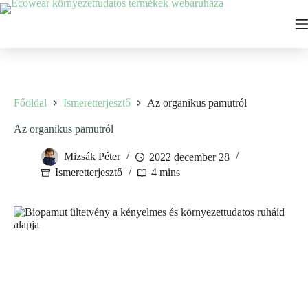
Ugrás
a
tartalomhoz
Főoldal
Ismeretterjesztő
Az organikus pamutról
Az organikus pamutról
Mizsák Péter
2022 december 28
Ismeretterjesztő
4 mins