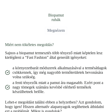
Biopamut
ruhák
Megnézem
Miért nem tökéletes megoldás?
Sajnos a biopamut termesztés több tényező miatt képtelen lesz
kielégíteni a “Fast Fashion” által generált igényeket:
a környezetbarát módszerek alkalmazásával a termésátlagok
csökkennek, így még nagyobb termőterületek bevonására
volna szükség.
a fenti tényezők miatt a pamut ára magasabb. Ezért pont a
nagy tömegek számára kevésbé elérhető termékek
készülhetnek belőle.
Lehet-e megoldást találni ebben a helyzetben? Azt gondolom,
hogy igen! Hiszen alternatív alapanyagok segíthetnek áthidalni
ezt a problémát. Mikre is gondolok?