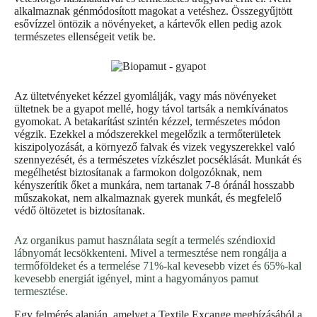
alkalmaznak génmódosított magokat a vetéshez. Összegyűjtött
esővízzel öntözik a növényeket, a kártevők ellen pedig azok
természetes ellenségeit vetik be.
Az ültetvényeket kézzel gyomlálják, vagy más növényeket
ültetnek be a gyapot mellé, hogy távol tartsák a nemkívánatos
gyomokat. A betakarítást szintén kézzel, természetes módon
végzik. Ezekkel a módszerekkel megelőzik a termőterületek
kiszipolyozását, a környező falvak és vizek vegyszerekkel való
szennyezését, és a természetes vízkészlet pocséklását. Munkát és
megélhetést biztosítanak a farmokon dolgozóknak, nem
kényszerítik őket a munkára, nem tartanak 7-8 óránál hosszabb
műszakokat, nem alkalmaznak gyerek munkát, és megfelelő
védő öltözetet is biztosítanak.
Az organikus pamut használata segít a termelés széndioxid
lábnyomát lecsökkenteni. Mivel a termesztése nem rongálja a
termőföldeket és a termelése 71%-kal kevesebb vizet és 65%-kal
kevesebb energiát igényel, mint a hagyományos pamut
termesztése.
Egy felmérés alapján, amelyet a Textile Excange megbízásából a