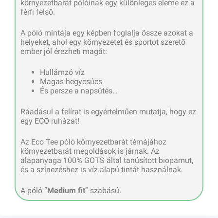
környezetbarát pólóinak egy különleges eleme ez a
férfi felső.
A póló mintája egy képben foglalja össze azokat a
helyeket, ahol egy környezetet és sportot szerető
ember jól érezheti magát:
Hullámzó víz
Magas hegycsúcs
És persze a napsütés…
Ráadásul a felírat is egyértelműen mutatja, hogy ez
egy ECO ruházat!
Az Eco Tee póló környezetbarát témájához
környezetbarát megoldások is járnak. Az
alapanyaga 100% GOTS által tanúsított biopamut,
és a színezéshez is víz alapú tintát használnak.
A póló “
Medium fit
” szabású.