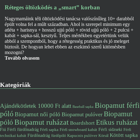
Réteges öltözködés a „smart” korban
Nagymamáink téli öltözködési tanácsa valószínűleg 10+ darabból
épült volna fel a múlt században. Ahol is szerepel minimum egy
atléta + harisnya + hosszú ujjú póló + rövid ujjú póló + 2 pulcsi +
kabát + sapka-sál, kesztyű. Teljes mértékben egyetértünk velük
abból a szempontból, hogy a rétegesség praktikus és jó meleget
biztosít. De hogyan lehet ebben az eszkimó szerű kitömésben
mozogni?
Tovább olvasom
Kategóriák
Biopamut férfi
Ajándékötletek 10000 Ft alatt
Baseball sapka
póló
Biopamut
Biopamut női póló
Biopamut pulóver
póló
Biopamut ruházat
Etikus ruházat
Boardshort
Fiú
Férfi fürdőnadrág
Férfi snowboard kabát
Férfi sídzseki
Férfi
Férfi sapka
Kötött sapka
Fürdőnadrág
technikai kabát
Kapucnis pulóver
fürdőpóló
Körsál