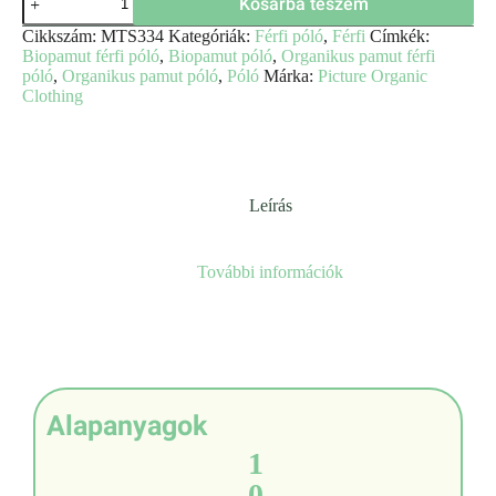
Kosárba teszem
Cikkszám:
MTS334
Kategóriák:
Férfi póló
,
Férfi
Címkék:
Biopamut férfi póló
,
Biopamut póló
,
Organikus pamut férfi
póló
,
Organikus pamut póló
,
Póló
Márka:
Picture Organic
Clothing
Leírás
További információk
Alapanyagok
1
0