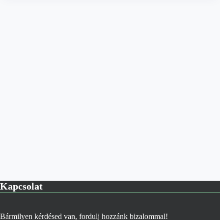
Kapcsolat
Bármilyen kérdésed van, fordulj hozzánk bizalommal!