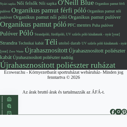
O'Neill Blue
Női felsők
Női sapka
Organikus pamut férfi
Nyári sapka
Organikus pamut férfi póló
Organikus pamut női
pulóver
Organikus pamut női póló
Organikus pamut pulóver
pulóver
Organikus pamut póló
PFC mentes
Puha pulóver
Póló
Pulóver
Strandpóló, fürdőpóló, UV szűrős póló kínálatunk - nyár [year]
Téli
Strandra
utolsó darab
Technikai kabát
UV szűrős póló kínálatunk - nyár
Újrahasznosított
Újrahasznosított poliészter
[year]
Zero Waste
kabát
Újrahasznosított poliészter nadrág
Újrahasznosított poliészter ruházat
Ecowear.hu - Környezetbarát sportruházat webáruház- Minden jog
fenntartva © 2026
Az árak bruttó árak és tartalmazzák az ÁFÁ-t.