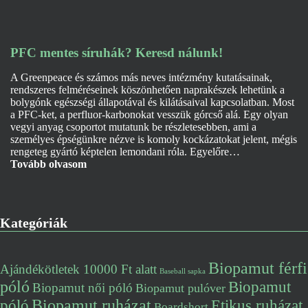
PFC mentes síruhák? Keresd nálunk!
A Greenpeace és számos más neves intézmény kutatásainak,
rendszeres felméréseinek köszönhetően naprakészek lehetünk a
bolygónk egészségi állapotával és kilátásaival kapcsolatban. Most
a PFC-ket, a perfluor-karbonokat vesszük górcső alá. Egy olyan
vegyi anyag csoportot mutatunk be részletesebben, ami a
személyes épségünkre nézve is komoly kockázatokat jelent, mégis
rengeteg gyártó képtelen lemondani róla. Egyelőre…
Tovább olvasom
Kategóriák
Biopamut férfi
Ajándékötletek 10000 Ft alatt
Baseball sapka
póló
Biopamut
Biopamut női póló
Biopamut pulóver
póló
Biopamut ruházat
Etikus ruházat
Boardshort