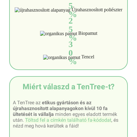
5
Újrahasznosított poliészter
%
2
5
Biopamut
%
3
0
Tencel
%
Miért válaszd a TenTree-t?
A TenTree az
etikus gyártáson és az
újrahasznosított alapanyagokon kívül 10 fa
ültetését is vállalja
minden egyes eladott termék
után.
Töltsd fel a címkén található fa-kódodat
, és
nézd meg hová kerültek a fáid!