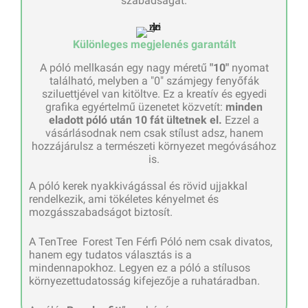
szabadságát.
Különleges megjelenés garantált
A póló mellkasán egy nagy méretű
"10"
nyomat
található, melyben a "0" számjegy fenyőfák
sziluettjével van kitöltve. Ez a kreatív és egyedi
grafika egyértelmű üzenetet közvetít:
minden
eladott póló után 10 fát ültetnek el.
Ezzel a
vásárlásodnak nem csak stílust adsz, hanem
hozzájárulsz a természeti környezet megóvásához
is.
A póló kerek nyakkivágással és rövid ujjakkal
rendelkezik, ami tökéletes kényelmet és
mozgásszabadságot biztosít.
A TenTree Forest Ten Férfi Póló nem csak divatos,
hanem egy tudatos választás is a
mindennapokhoz. Legyen ez a póló a stílusos
környezettudatosság kifejezője a ruhatáradban.