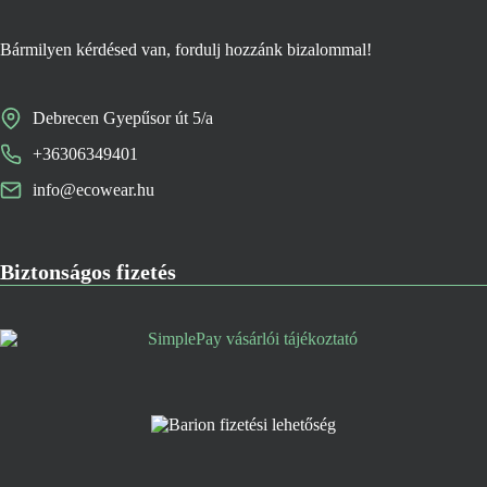
Bármilyen kérdésed van, fordulj hozzánk bizalommal!
Debrecen Gyepűsor út 5/a
+36306349401
info@ecowear.hu
Biztonságos fizetés