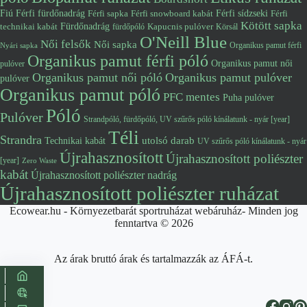
Fiú
Férfi fürdőnadrág
Férfi snowboard kabát
Férfi sídzseki
Férfi
Férfi sapka
Kötött sapka
Fürdőnadrág
technikai kabát
Kapucnis pulóver
fürdőpóló
Körsál
O'Neill Blue
Női felsők
Női sapka
Organikus pamut férfi
Nyári sapka
Organikus pamut férfi póló
Organikus pamut női
pulóver
Organikus pamut női póló
Organikus pamut pulóver
pulóver
Organikus pamut póló
PFC mentes
Puha pulóver
Póló
Pulóver
Strandpóló, fürdőpóló, UV szűrős póló kínálatunk - nyár [year]
Téli
Strandra
utolsó darab
Technikai kabát
UV szűrős póló kínálatunk - nyár
Újrahasznosított
Újrahasznosított poliészter
[year]
Zero Waste
kabát
Újrahasznosított poliészter nadrág
Újrahasznosított poliészter ruházat
Ecowear.hu - Környezetbarát sportruházat webáruház- Minden jog
fenntartva © 2026
Az árak bruttó árak és tartalmazzák az ÁFÁ-t.