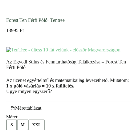
Forest Ten Férfi Póló- Tentree
13995
Ft
Az Egyedi Stílus és Fenntarthatóság Találkozása – Forest Ten
Férfi Póló
Az üzenet egyértelmű és matematikailag levezethető. Mutatom:
1 x póló vásárlás = 10 x faültetés.
Ugye milyen egyszerű?
Mérettáblázat
Méret:
S
M
XXL