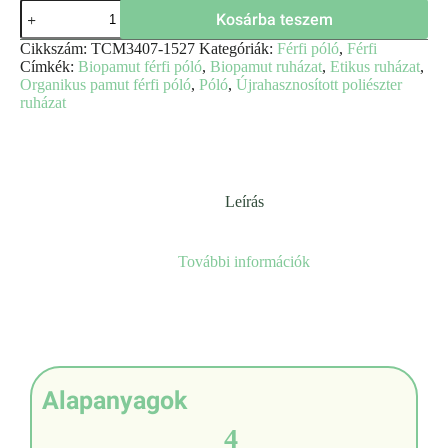
Kosárba teszem
Cikkszám:
TCM3407-1527
Kategóriák:
Férfi póló
,
Férfi
Címkék:
Biopamut férfi póló
,
Biopamut ruházat
,
Etikus ruházat
,
Organikus pamut férfi póló
,
Póló
,
Újrahasznosított poliészter
ruházat
Leírás
További információk
Alapanyagok
4