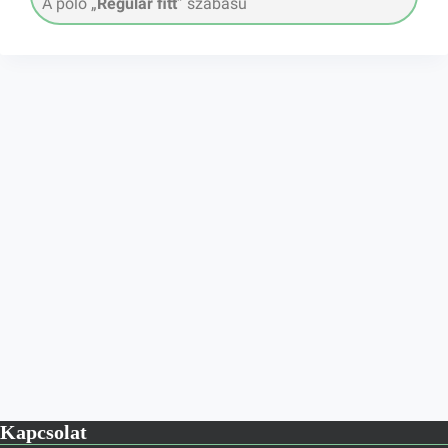
A póló „
Regular fitt
” szabású
Kapcsolat