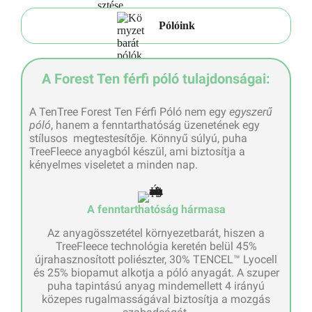
Pólóink
A Forest Ten férfi póló tulajdonságai:
A TenTree Forest Ten Férfi Póló nem egy
egyszerű
póló
, hanem a fenntarthatóság üzenetének egy
stílusos megtestesítője. Könnyű súlyú, puha
TreeFleece anyagból készül, ami biztosítja a
kényelmes viseletet a minden nap.
A fenntarthatóság hármasa
Az anyagösszetétel környezetbarát, hiszen a
TreeFleece technológia keretén belül 45%
újrahasznosított poliészter, 30% TENCEL™ Lyocell
és 25% biopamut alkotja a póló anyagát. A szuper
puha tapintású anyag mindemellett 4 irányú
közepes rugalmasságával biztosítja a mozgás