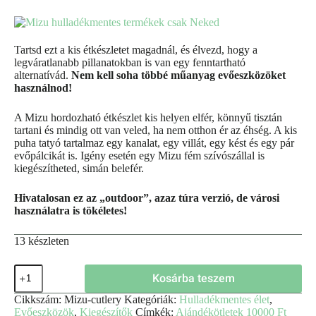
Tartsd ezt a kis étkészletet magadnál, és élvezd, hogy a
legváratlanabb pillanatokban is van egy fenntartható
alternatívád.
Nem kell soha többé műanyag evőeszközöket
használnod!
A Mizu hordozható étkészlet kis helyen elfér, könnyű tisztán
tartani és mindig ott van veled, ha nem otthon ér az éhség. A kis
puha tatyó tartalmaz egy kanalat, egy villát, egy kést és egy pár
evőpálcikát is. Igény esetén egy Mizu fém szívószállal is
kiegészítheted, simán belefér.
Hivatalosan ez az „outdoor”, azaz túra verzió, de városi
használatra is tökéletes!
13 készleten
Kosárba teszem
Cikkszám:
Mizu-cutlery
Kategóriák:
Hulladékmentes élet
,
Evőeszközök
,
Kiegészítők
Címkék:
Ajándékötletek 10000 Ft