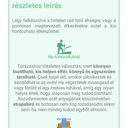
részletes leírás
Légy felkészülve a hirtelen rád törő éhségre, vagy a
pontosan megtervezett étkezésekre ezzel a kis
hordozható étkészlettel.
Ha kimozdulnál
Túrázáshoz tökéletes választás, mert
könnyen
tisztítható, kis helyen elfér, könnyű és egyszerűen
tárolható
. Csak kapd elő, amikor piknikeztek és
kezdődhet is az evés! Ha végeztetek mosogasd el
vagy töröld el egy nedves ruhával, amíg egy olyan
helyre értek, hogy alaposan meg tudod tisztítani.
Rozsdamentes acél anyagának köszönhetően
strapabíró
és biztosan nem fog rozsdásodni akkor
sem, ha nem mindig tudod egyből elmosni.