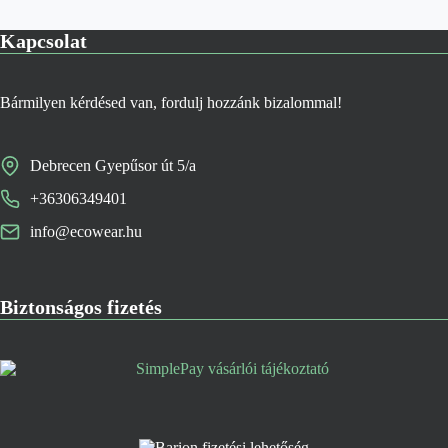
Kapcsolat
Bármilyen kérdésed van, fordulj hozzánk bizalommal!
Debrecen Gyepűsor út 5/a
+36306349401
info@ecowear.hu
Biztonságos fizetés