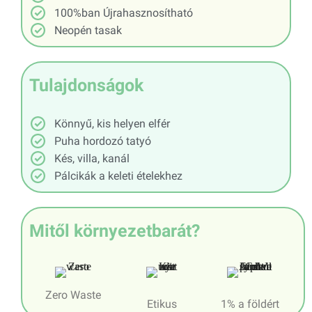
100%ban Újrahasznosítható
Neopén tasak
Tulajdonságok
Könnyű, kis helyen elfér
Puha hordozó tatyó
Kés, villa, kanál
Pálcikák a keleti ételekhez
Mitől környezetbarát?
Zero Waste
Etikus
1% a földért