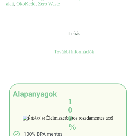
alatt
,
OkoKedd
,
Zero Waste
Leírás
További információk
Alapanyagok
1
0
0
Élelmiszerbiztos rozsdamentes acél
%
100% BPA mentes