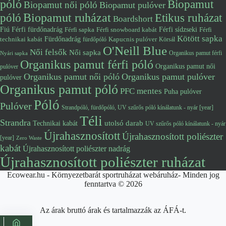
póló
Biopamut
Biopamut női póló
Biopamut pulóver
póló
Biopamut ruházat
Etikus ruházat
Boardshort
Fiú
Férfi fürdőnadrág
Férfi snowboard kabát
Férfi sídzseki
Férfi
Férfi sapka
Kötött sapka
Fürdőnadrág
technikai kabát
Kapucnis pulóver
fürdőpóló
Körsál
O'Neill Blue
Női felsők
Női sapka
Organikus pamut férfi
Nyári sapka
Organikus pamut férfi póló
Organikus pamut női
pulóver
Organikus pamut női póló
Organikus pamut pulóver
pulóver
Organikus pamut póló
PFC mentes
Puha pulóver
Póló
Pulóver
Strandpóló, fürdőpóló, UV szűrős póló kínálatunk - nyár [year]
Téli
Strandra
utolsó darab
Technikai kabát
UV szűrős póló kínálatunk - nyár
Újrahasznosított
Újrahasznosított poliészter
[year]
Zero Waste
kabát
Újrahasznosított poliészter nadrág
Újrahasznosított poliészter ruházat
Ecowear.hu - Környezetbarát sportruházat webáruház- Minden jog
fenntartva © 2026
Az árak bruttó árak és tartalmazzák az ÁFÁ-t.