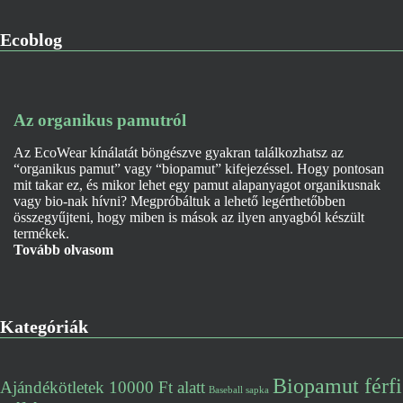
Ecoblog
Az organikus pamutról
Az EcoWear kínálatát böngészve gyakran találkozhatsz az
“organikus pamut” vagy “biopamut” kifejezéssel. Hogy pontosan
mit takar ez, és mikor lehet egy pamut alapanyagot organikusnak
vagy bio-nak hívni? Megpróbáltuk a lehető legérthetőbben
összegyűjteni, hogy miben is mások az ilyen anyagból készült
termékek.
Tovább olvasom
Kategóriák
Biopamut férfi
Ajándékötletek 10000 Ft alatt
Baseball sapka