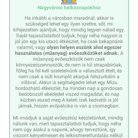
Nagyvárosi hétköznapokhoz
Ha inkább a városban maradnál, akkor is
szükséged lehet egy ilyen szettre, sőt, mi
kifejezetten ajánljuk, hogy mindig legyen nálad egy.
Saját tapasztalatból tudjuk, hogy néha nagyon is
jól jön egy kis utazó étkészlet, ha csak bekapnánk
valamit, vagy
olyan helyen eszünk ahol egyszer
használatos (műanyag) evőeszközöket adnak.
A
műanyag evőeszközök nem csak
környezetszennyezők, de nem is túl strapabíróak,
főleg ha fel kell szeletelnünk a választott ételt, és
nem csak a sült krumplit akarjuk felszurkálni a
villával. Akkor is segítségedre lehet egy Mizu
hordozható étkészlet, ha minden nap a gondosan
bedobozolt ebédedet viszed magaddal, és nap
közben eszed meg A keleti ízek kedvelői is jól
járnak, hiszen evőpálcika is van a csomagban.
Mi imádjuk a saját evőeszköz készletünket, mindig
nálunk van, mert tapasztalatból tudjuk, hogy néha
nem úgy alakul a napunk, ahogy terveztünk, így
viszont kényelmesen és lelkiismeretfurdalás nélkül