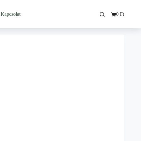
Kapcsolat
0
Ft
Bevásárló
kosarad