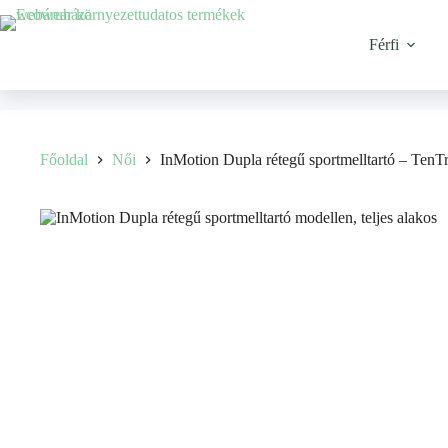
Ugrás
a
tartalomhoz
Férfi
Főoldal
Női
InMotion Dupla rétegű sportmelltartó – TenT