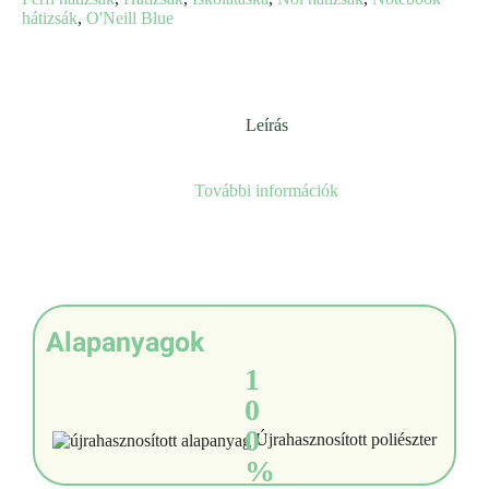
hátizsák
,
O'Neill Blue
Leírás
További információk
Alapanyagok
1
0
0
Újrahasznosított poliészter
%