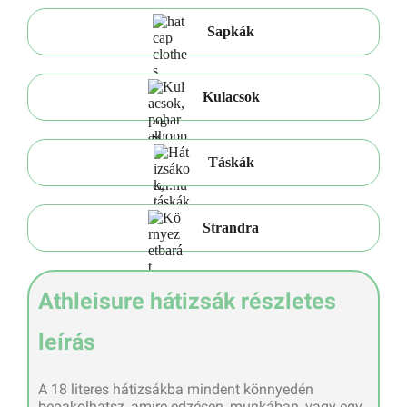
Sapkák
Kulacsok
Táskák
Strandra
Athleisure hátizsák részletes
leírás
A 18 literes hátizsákba mindent könnyedén
bepakolhatsz, amire edzésen, munkában, vagy egy