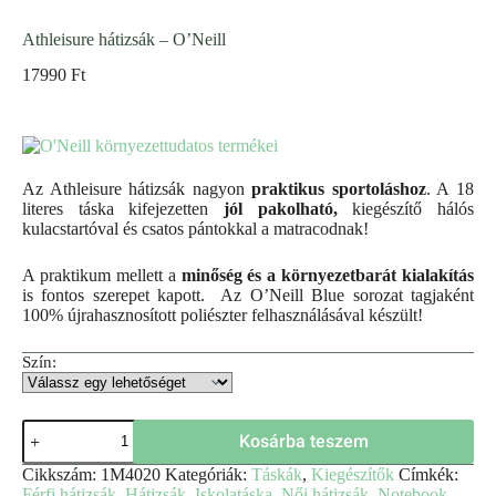
Athleisure hátizsák – O’Neill
17990
Ft
Az Athleisure hátizsák nagyon
praktikus sportoláshoz
. A 18
literes táska kifejezetten
jól pakolható,
kiegészítő hálós
kulacstartóval és csatos pántokkal a matracodnak!
A praktikum mellett a
minőség és a környezetbarát kialakítás
is fontos szerepet kapott. Az O’Neill Blue sorozat tagjaként
100% újrahasznosított poliészter felhasználásával készült!
Szín:
Kosárba teszem
Cikkszám:
1M4020
Kategóriák:
Táskák
,
Kiegészítők
Címkék:
Férfi hátizsák
,
Hátizsák
,
Iskolatáska
,
Női hátizsák
,
Notebook