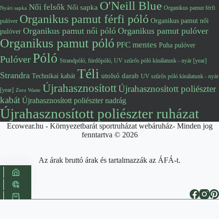
O'Neill Blue
Női felsők
Női sapka
Organikus pamut férfi
Nyári sapka
Organikus pamut férfi póló
Organikus pamut női
pulóver
Organikus pamut női póló
Organikus pamut pulóver
pulóver
Organikus pamut póló
PFC mentes
Puha pulóver
Póló
Pulóver
Strandpóló, fürdőpóló, UV szűrős póló kínálatunk - nyár [year]
Téli
Strandra
utolsó darab
Technikai kabát
UV szűrős póló kínálatunk - nyár
Újrahasznosított
Újrahasznosított poliészter
[year]
Zero Waste
kabát
Újrahasznosított poliészter nadrág
Újrahasznosított poliészter ruházat
Ecowear.hu - Környezetbarát sportruházat webáruház- Minden jog
fenntartva © 2026
Az árak bruttó árak és tartalmazzák az ÁFÁ-t.