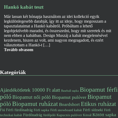
Hankö kabát teszt
Már lassan két hónapja használom az idei kollekció egyik
legkülönlegesebb darabját, így itt az ideje, hogy megosszam a
tapasztalataimat a Hankö kabátról. Próbáltam a lehető
legobjektívebb maradni, és összeszedni, hogy mit szeretek és mit
nem ebben a kabátban. Design Muszáj a kabát megjelenésével
kezdenem, hiszen az volt, ami nagyon megragadott, és ezért
választottam a Hankö-t […]
Tovább olvasom
Kategóriák
Biopamut férfi
Ajándékötletek 10000 Ft alatt
Baseball sapka
póló
Biopamut
Biopamut női póló
Biopamut pulóver
póló
Biopamut ruházat
Etikus ruházat
Boardshort
Fiú
Férfi fürdőnadrág
Férfi snowboard kabát
Férfi sídzseki
Férfi
Férfi sapka
Kötött sapka
Fürdőnadrág
technikai kabát
Kapucnis pulóver
fürdőpóló
Körsál