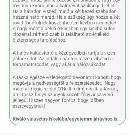
rövidebb kirándulás alkalmával szükséged lehet.
Ha a hátadon viszed, mind a két kezed szabadon
használható marad. Ha a szükség úgy hozza a két
rövid fogófülnek köszönhetően kézben is viheted.
A nagy méretű belső rekeszben egy kisebb külön
cipzárral zárható zseb is található az értékeid
biztonságos tárolásához.
A hálós kulacstartó a kézügyedben tartja a vizes
palackodat. Az oldalsó pántos részen viheted a
tornamatracodat, vagy akár a hálózsákodat.
A táska egésze vízlepergető bevonatot kapott, hogy
megóvja a nedvességtől a felszerelésedet. Nagy
méretű, mégis szolid O’Neill felírat díszíti a táskát,
ami rossz fényviszonyok között fényvisszaverő
jellegű. Hiszen nagyon fontos, hogy időben
észrevegyenek!
Kiváló választás iskolába/egyetemre járáshoz is.