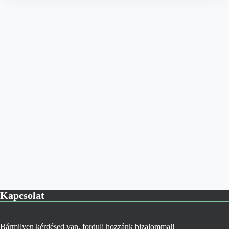
Kapcsolat
Bármilyen kérdésed van, fordulj hozzánk bizalommal!