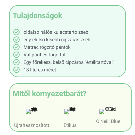
Tulajdonságok
oldalsó hálós kulacstartó zseb
egy elülső kisebb cipzáras zseb
Matrac rögzítő pántok
Vállpánt és fogó fül
Egy főrekesz, belső cipzáros "értéktartóval"
18 literes méret
Mitől környezetbarát?
O'Neill Blue
Újrahasznosított
Etikus