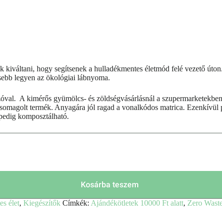
 kiváltani, hogy segítsenek a hulladékmentes életmód felé vezető úton
kisebb legyen az ökológiai lábnyoma.
óval. A kimérős gyümölcs- és zöldségvásárlásnál a szupermarketekben 
omagolt termék. Anyagára jól ragad a vonalkódos matrica. Ezenkívül pe
 pedig komposztálható.
Kosárba teszem
s élet
,
Kiegészítők
Címkék:
Ajándékötletek 10000 Ft alatt
,
Zero Wast