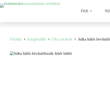
Férfi
Nő
Főoldal
Kiegészítők
Öko zacskók
Julka hálós bevásárl