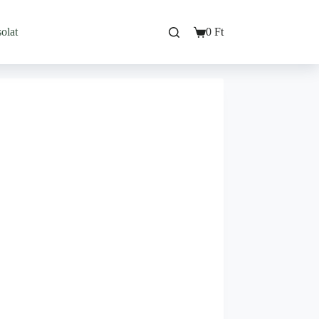
olat
0
Ft