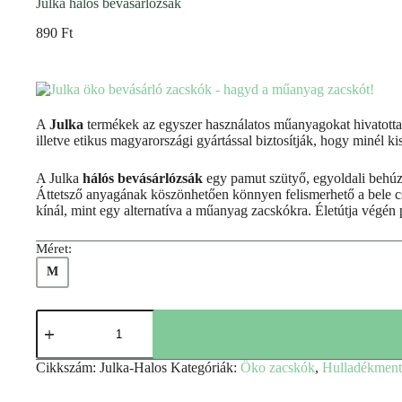
Julka hálós bevásárlózsák
890
Ft
A
Julka
termékek az egyszer használatos műanyagokat hivatottak
illetve etikus magyarországi gyártással biztosítják, hogy minél 
A Julka
hálós bevásárlózsák
egy pamut szütyő, egyoldali behúz
Áttetsző anyagának köszönhetően könnyen felismerhető a bele cs
kínál, mint egy alternatíva a műanyag zacskókra. Életútja végén
Méret:
M
Cikkszám:
Julka-Halos
Kategóriák:
Öko zacskók
,
Hulladékmente