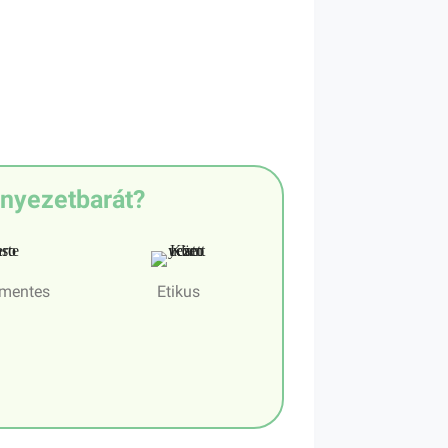
rnyezetbarát?
kmentes
Etikus