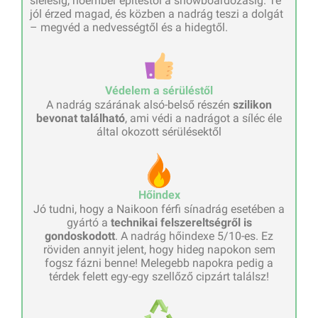
síelésig, hóember építéstől a snowboardozásig. Te
jól érzed magad, és közben a nadrág teszi a dolgát
– megvéd a nedvességtől és a hidegtől.
Védelem a sérüléstől
A nadrág szárának alsó-belső részén
szilikon
bevonat található
, ami védi a nadrágot a síléc éle
által okozott sérülésektől
Hőindex
Jó tudni, hogy a Naikoon férfi sínadrág esetében a
gyártó a
technikai felszereltségről is
gondoskodott
. A nadrág hőindexe 5/10-es. Ez
röviden annyit jelent, hogy hideg napokon sem
fogsz fázni benne! Melegebb napokra pedig a
térdek felett egy-egy szellőző cipzárt találsz!