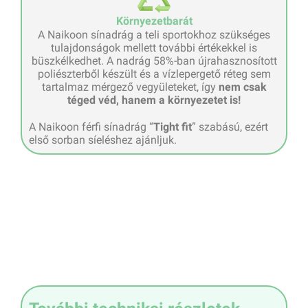
Környezetbarát
A Naikoon sínadrág a teli sportokhoz szükséges
tulajdonságok mellett további értékekkel is
büszkélkedhet. A nadrág 58%-ban újrahasznosított
poliészterből készült és a vízlepergető réteg sem
tartalmaz mérgező vegyületeket, így
nem csak
téged véd, hanem a környezetet is!
A Naikoon férfi sínadrág “
Tight fit
” szabású, ezért
első sorban síeléshez ajánljuk.