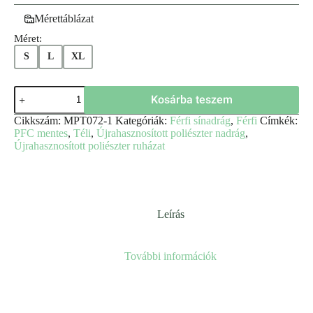
Mérettáblázat
Méret:
S
L
XL
Kosárba teszem
Cikkszám:
MPT072-1
Kategóriák:
Férfi sínadrág
,
Férfi
Címkék:
PFC mentes
,
Téli
,
Újrahasznosított poliészter nadrág
,
Újrahasznosított poliészter ruházat
Leírás
További információk