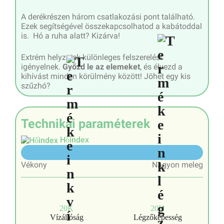
A derékrészen három csatlakozási pont található.
Ezek segítségével összekapcsolhatod a kabátoddal
is. Hó a ruha alatt? Kizárva!
Extrém helyzetek különleges felszerelést
igényelnek.
Győzd le az elemeket
, és élvezd a
kihívást minden körülmény között! Jöhet egy kis
szűzhó?
Technikai paraméterek
Hőindex
5/10
Vékony
Nagyon meleg
20K
20K
Vízállóság
Légzőképesség