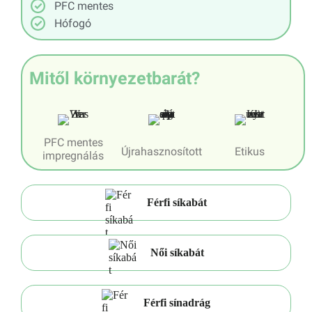
PFC mentes
Hófogó
Mitől környezetbarát?
PFC mentes
Újrahasznosított
Etikus
impregnálás
Férfi síkabát
Női síkabát
Férfi sínadrág