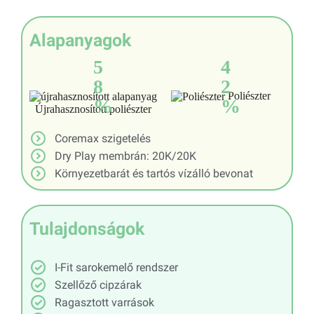
Alapanyagok
5
4
8
2
Poliészter
%
%
Újrahasznosított poliészter
Coremax szigetelés
Dry Play membrán: 20K/20K
Környezetbarát és tartós vízálló bevonat
Tulajdonságok
I-Fit sarokemelő rendszer
Szellőző cipzárak
Ragasztott varrások