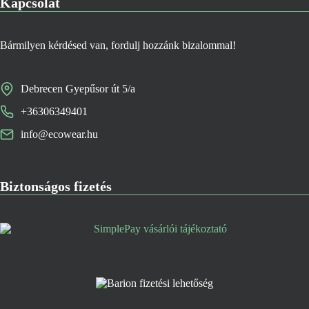
Kapcsolat
Bármilyen kérdésed van, fordulj hozzánk bizalommal!
Debrecen Gyepűsor út 5/a
+36306349401
info@ecowear.hu
Biztonságos fizetés