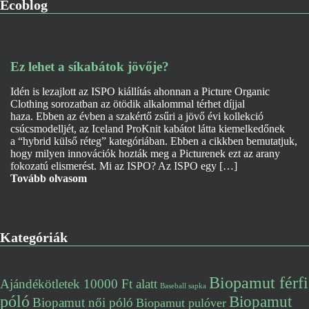
Ecoblog
Ez lehet a síkabátok jövője?
Idén is lezajlott az ISPO kiállítás ahonnan a Picture Organic
Clothing sorozatban az ötödik alkalommal térhet díjjal
haza. Ebben az évben a szakértő zsűri a jövő évi kollekció
csúcsmodelljét, az Iceland ProKnit kabátot látta kiemelkedőnek
a “hybrid külső réteg” kategóriában. Ebben a cikkben bemutatjuk,
hogy milyen innovációk hozták meg a Picturenek ezt az arany
fokozatú elismerést. Mi az ISPO? Az ISPO egy […]
Tovább olvasom
Kategóriák
Biopamut férfi
Ajándékötletek 10000 Ft alatt
Baseball sapka
póló
Biopamut
Biopamut női póló
Biopamut pulóver