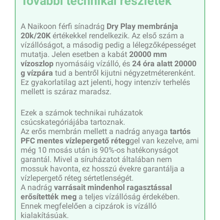
További technikai részletek
A Naikoon férfi sínadrág
Dry P
lay
membránja
20k/20K
értékekkel rendelkezik. Az első szám a
vízállóságot, a másodig pedig a lélegzőképességet
mutatja. Jelen esetben a kabát
20000 mm
vízoszlop
nyomásáig vízálló, és
24 óra alatt 20000
g vízpára
tud a bentről kijutni négyzetméterenként.
Ez gyakorlatilag azt jelenti, hogy intenzív terhelés
mellett is száraz maradsz.
Ezek a számok technikai ruházatok
csúcskategóriájába tartoznak.
Az erős membrán mellett a nadrág anyaga
tartós
PFC mentes vízlepergető réteg
gel van kezelve, ami
még 10 mosás után is 90%-os hatékonyságot
garantál. Mivel a síruházatot általában nem
mossuk havonta, ez hosszú évekre garantálja a
vízlepergető réteg sértetlenségét.
A nadrág
varrásait mindenhol
ragasztással
erősítették meg
a teljes vízállóság érdekében.
Ennek megfelelően a cipzárok is vízálló
kialakításúak.