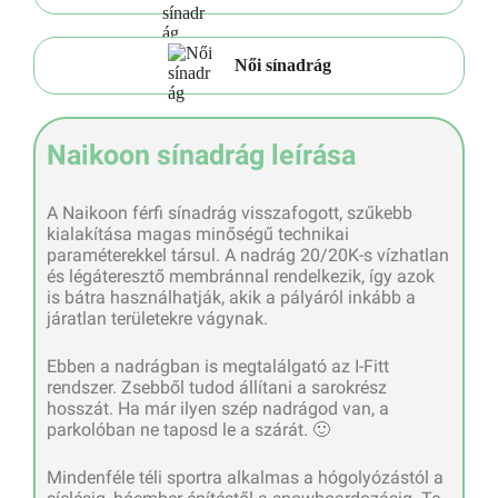
Női sínadrág
Naikoon sínadrág leírása
A Naikoon férfi sínadrág visszafogott, szűkebb
kialakítása magas minőségű technikai
paraméterekkel társul. A nadrág 20/20K-s vízhatlan
és légáteresztő membránnal rendelkezik, így azok
is bátra használhatják, akik a pályáról inkább a
járatlan területekre vágynak.
Ebben a nadrágban is megtalálgató az I-Fitt
rendszer. Zsebből tudod állítani a sarokrész
hosszát. Ha már ilyen szép nadrágod van, a
parkolóban ne taposd le a szárát. 🙂
Mindenféle téli sportra alkalmas a hógolyózástól a