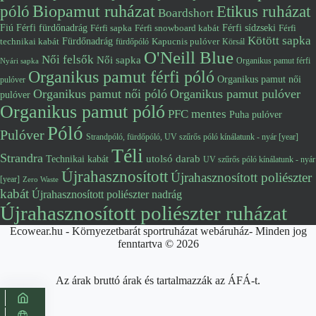
póló
Biopamut ruházat
Etikus ruházat
Boardshort
Fiú
Férfi fürdőnadrág
Férfi snowboard kabát
Férfi sídzseki
Férfi
Férfi sapka
Kötött sapka
Fürdőnadrág
technikai kabát
Kapucnis pulóver
fürdőpóló
Körsál
O'Neill Blue
Női felsők
Női sapka
Organikus pamut férfi
Nyári sapka
Organikus pamut férfi póló
Organikus pamut női
pulóver
Organikus pamut női póló
Organikus pamut pulóver
pulóver
Organikus pamut póló
PFC mentes
Puha pulóver
Póló
Pulóver
Strandpóló, fürdőpóló, UV szűrős póló kínálatunk - nyár [year]
Téli
Strandra
utolsó darab
Technikai kabát
UV szűrős póló kínálatunk - nyár
Újrahasznosított
Újrahasznosított poliészter
[year]
Zero Waste
kabát
Újrahasznosított poliészter nadrág
Újrahasznosított poliészter ruházat
Ecowear.hu - Környezetbarát sportruházat webáruház- Minden jog
fenntartva © 2026
Az árak bruttó árak és tartalmazzák az ÁFÁ-t.