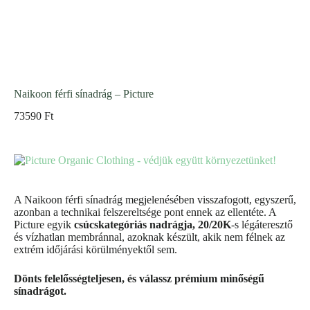
Naikoon férfi sínadrág – Picture
73590
Ft
A Naikoon férfi sínadrág megjelenésében visszafogott, egyszerű,
azonban a technikai felszereltsége pont ennek az ellentéte. A
Picture egyik
csúcskategóriás nadrágja, 20/20K
-s légáteresztő
és vízhatlan membránnal, azoknak készült, akik nem félnek az
extrém időjárási körülményektől sem.
Dönts felelősségteljesen, és válassz prémium minőségű
sínadrágot.