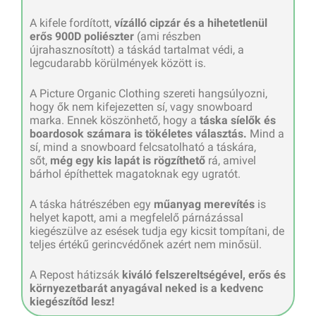
A kifele fordított,
vízálló cipzár és a hihetetlenül
erős 900D poliészter
(ami részben
újrahasznosított) a táskád tartalmat védi, a
legcudarabb körülmények között is.
A Picture Organic Clothing szereti hangsúlyozni,
hogy ők nem kifejezetten sí, vagy snowboard
marka. Ennek köszönhető, hogy a
táska síelők és
boardosok számara is tökéletes választás.
Mind a
sí, mind a snowboard felcsatolható a táskára,
sőt,
még egy kis lapát is rögzíthető
rá, amivel
bárhol építhettek magatoknak egy ugratót.
A táska hátrészében egy
műanyag merevítés
is
helyet kapott, ami a megfelelő párnázással
kiegészülve az esések tudja egy kicsit tompítani, de
teljes értékű gerincvédőnek azért nem minősül.
A Repost hátizsák
kiváló felszereltségével, erős és
környezetbarát anyagával neked is a kedvenc
kiegészítőd lesz!