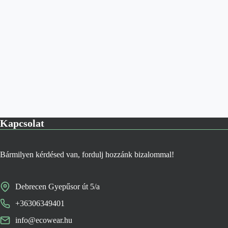
Kapcsolat
Bármilyen kérdésed van, fordulj hozzánk bizalommal!
Debrecen Gyepűsor út 5/a
+36306349401
info@ecowear.hu