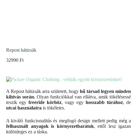
Repost hátizsák
32990
Ft
A Repost hátizsák arra született, hogy
hű társad legyen minden
kihívás során.
Olyan funkciókkal van ellátva, amik tökélésessé
teszik egy
freeride körhöz
, vagy egy
hosszabb túrához
, de
utcai használatra
is tökéletes.
A kiváló funkcionalitás és megfogó design mellett pedig még a
felhasznált anyagok is környezetbarátok
, ettől lesz igazan
különleges ez a táska.