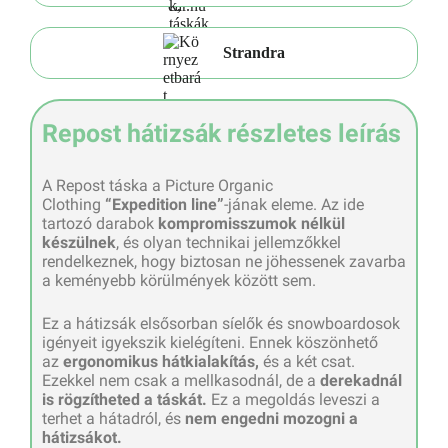
Strandra
Repost hátizsák részletes leírás
A Repost táska a Picture Organic
Clothing
“Expedition line”
-jának eleme. Az ide
tartozó darabok
kompromisszumok nélkül
készülnek
, és olyan technikai jellemzőkkel
rendelkeznek, hogy biztosan ne jöhessenek zavarba
a keményebb körülmények között sem.
Ez a hátizsák elsősorban síelők és snowboardosok
igényeit igyekszik kielégíteni. Ennek köszönhető
az
ergonomikus hátkialakítás,
és a két csat.
Ezekkel nem csak a mellkasodnál, de a
derekadnál
is rögzítheted a táskát.
Ez a megoldás leveszi a
terhet a hátadról, és
nem engedni mozogni a
hátizsákot.