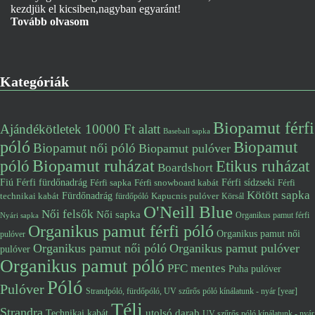
kezdjük el kicsiben,nagyban egyaránt!
Tovább olvasom
Kategóriák
Biopamut férfi
Ajándékötletek 10000 Ft alatt
Baseball sapka
póló
Biopamut
Biopamut női póló
Biopamut pulóver
póló
Biopamut ruházat
Etikus ruházat
Boardshort
Fiú
Férfi fürdőnadrág
Férfi snowboard kabát
Férfi sídzseki
Férfi
Férfi sapka
Kötött sapka
Fürdőnadrág
technikai kabát
Kapucnis pulóver
fürdőpóló
Körsál
O'Neill Blue
Női felsők
Női sapka
Organikus pamut férfi
Nyári sapka
Organikus pamut férfi póló
Organikus pamut női
pulóver
Organikus pamut női póló
Organikus pamut pulóver
pulóver
Organikus pamut póló
PFC mentes
Puha pulóver
Póló
Pulóver
Strandpóló, fürdőpóló, UV szűrős póló kínálatunk - nyár [year]
Téli
Strandra
utolsó darab
Technikai kabát
UV szűrős póló kínálatunk - nyár