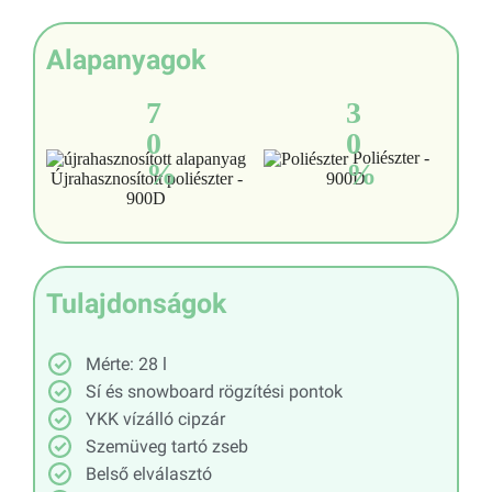
Alapanyagok
7
3
0
0
Poliészter -
%
%
Újrahasznosított poliészter -
900D
900D
Tulajdonságok
Mérte: 28 l
Sí és snowboard rögzítési pontok
YKK vízálló cipzár
Szemüveg tartó zseb
Belső elválasztó