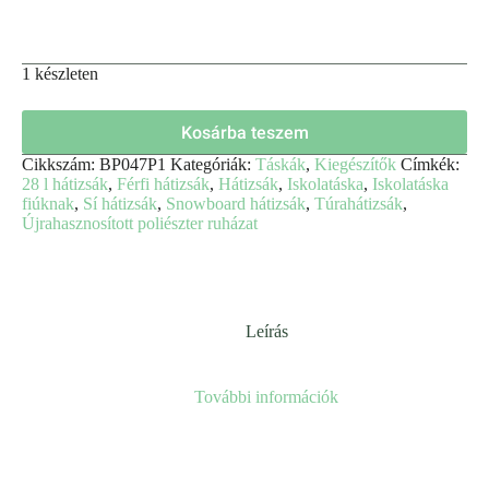
1 készleten
Kosárba teszem
Cikkszám:
BP047P1
Kategóriák:
Táskák
,
Kiegészítők
Címkék:
28 l hátizsák
,
Férfi hátizsák
,
Hátizsák
,
Iskolatáska
,
Iskolatáska
fiúknak
,
Sí hátizsák
,
Snowboard hátizsák
,
Túrahátizsák
,
Újrahasznosított poliészter ruházat
Leírás
További információk