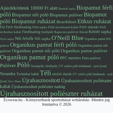
Biopamut férfi
Ajándékötletek 10000 Ft alatt
Baseball sapka
póló
Biopamut
Biopamut női póló
Biopamut pulóver
póló
Biopamut ruházat
Etikus ruházat
Boardshort
Fiú
Férfi fürdőnadrág
Férfi snowboard kabát
Férfi sídzseki
Férfi
Férfi sapka
Kötött sapka
Fürdőnadrág
technikai kabát
Kapucnis pulóver
fürdőpóló
Körsál
O'Neill Blue
Női felsők
Női sapka
Organikus pamut férfi
Nyári sapka
Organikus pamut férfi póló
Organikus pamut női
pulóver
Organikus pamut női póló
Organikus pamut pulóver
pulóver
Organikus pamut póló
PFC mentes
Puha pulóver
Póló
Pulóver
Strandpóló, fürdőpóló, UV szűrős póló kínálatunk - nyár [year]
Téli
Strandra
utolsó darab
Technikai kabát
UV szűrős póló kínálatunk - nyár
Újrahasznosított
Újrahasznosított poliészter
[year]
Zero Waste
kabát
Újrahasznosított poliészter nadrág
Újrahasznosított poliészter ruházat
Ecowear.hu - Környezetbarát sportruházat webáruház- Minden jog
fenntartva © 2026