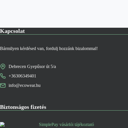
Kapcsolat
Bármilyen kérdésed van, fordulj hozzánk bizalommal!
Debrecen Gyepűsor út 5/a
+36306349401
info@ecowear.hu
Biztonságos fizetés