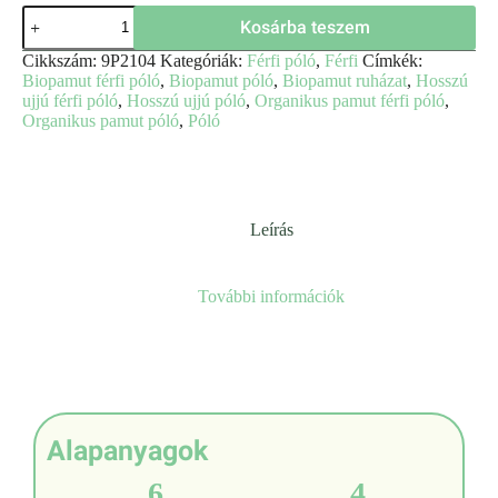
Kosárba teszem
Cikkszám:
9P2104
Kategóriák:
Férfi póló
,
Férfi
Címkék:
Biopamut férfi póló
,
Biopamut póló
,
Biopamut ruházat
,
Hosszú
ujjú férfi póló
,
Hosszú ujjú póló
,
Organikus pamut férfi póló
,
Organikus pamut póló
,
Póló
Leírás
További információk
Alapanyagok
6
4