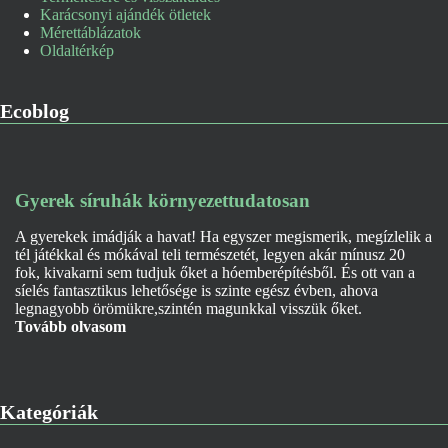
Karácsonyi ajándék ötletek
Mérettáblázatok
Oldaltérkép
Ecoblog
Gyerek síruhák környezettudatosan
A gyerekek imádják a havat! Ha egyszer megismerik, megízlelik a
tél játékkal és mókával teli természetét, legyen akár mínusz 20
fok, kivakarni sem tudjuk őket a hóemberépítésből. És ott van a
síelés fantasztikus lehetősége is szinte egész évben, ahova
legnagyobb örömükre,szintén magunkkal visszük őket.
Tovább olvasom
Kategóriák