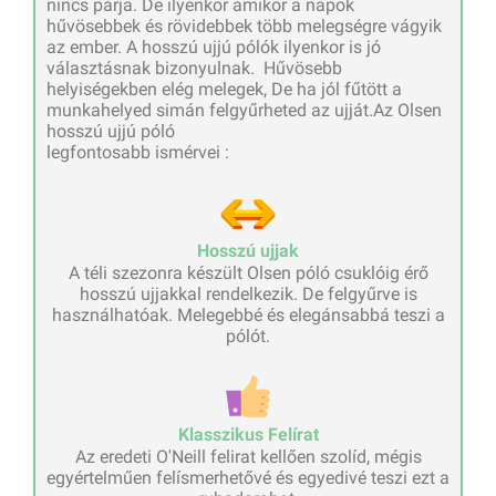
nincs párja. De ilyenkor amikor a napok
hűvösebbek és rövidebbek több melegségre vágyik
az ember. A hosszú ujjú pólók ilyenkor is jó
választásnak bizonyulnak. Hűvösebb
helyiségekben elég melegek, De ha jól fűtött a
munkahelyed simán felgyűrheted az ujját.Az Olsen
hosszú ujjú póló
legfontosabb ismérvei :
Hosszú ujjak
A téli szezonra készült Olsen póló csuklóig érő
hosszú ujjakkal rendelkezik. De felgyűrve is
használhatóak. Melegebbé és elegánsabbá teszi a
pólót.
Klasszikus Felírat
Az eredeti O'Neill felirat kellően szolíd, mégis
egyértelműen felísmerhetővé és egyedivé teszi ezt a