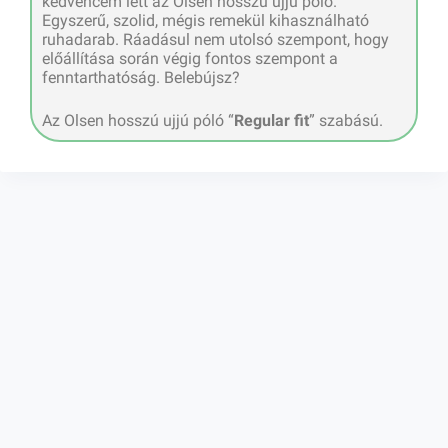
kedvencem lett az Olsen hosszú ujjú póló.
Egyszerű, szolid, mégis remekül kihasználható
ruhadarab. Ráadásul nem utolsó szempont, hogy
előállítása során végig fontos szempont a
fenntarthatóság. Belebújsz?
Az Olsen hosszú ujjú póló “
Regular fit
” szabású.