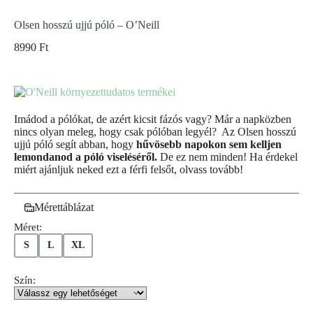
Olsen hosszú ujjú póló – O’Neill
8990
Ft
Imádod a pólókat, de azért kicsit fázós vagy? Már a napközben
nincs olyan meleg, hogy csak pólóban legyél? Az Olsen hosszú
ujjú póló segít abban, hogy
hűvösebb napokon sem kelljen
lemondanod a póló viseléséről.
De ez nem minden! Ha érdekel
miért ajánljuk neked ezt a férfi felsőt, olvass tovább!
Mérettáblázat
Méret:
S
L
XL
Szín: