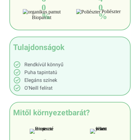
0
0
Poliészter
%
%
Biopamut
Tulajdonságok
Rendkívül könnyű
Puha tapintatú
Elegáns színek
O'Neill felírat
Mitől környezetbarát?