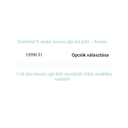
Treeblend V-nyakú hosszú ujjú női póló – Tentree
Ennek
Opciók választása
19990
Ft
a
terméknek
több
variációja
van.
A
változatok
a
termékoldalon
választhatók
ki