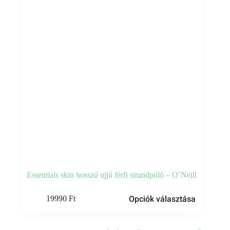
termékoldalon
választhatók
ki
Essentials skin hosszú ujjú férfi strandpóló – O’Neill
Ennek
Opciók választása
19990
Ft
a
terméknek
több
variációja