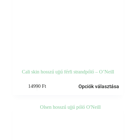
Cali skin hosszú ujjú férfi strandpóló – O’Neill
Ennek
Opciók választása
14990
Ft
a
terméknek
több
variációja
van.
A
változatok
a
termékoldalon
választhatók