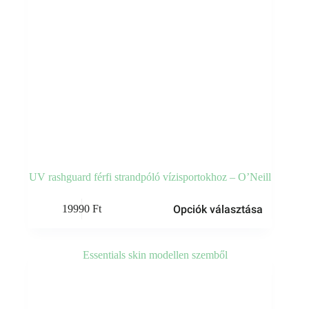
UV rashguard férfi strandpóló vízisportokhoz – O’Neill
Ennek
Opciók választása
19990
Ft
a
terméknek
több
variációja
van.
A
változatok
a