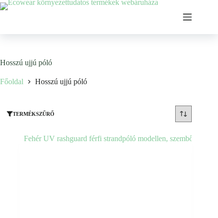
Ugrás
a
tartalomhoz
Hosszú ujjú póló
Főoldal
Hosszú ujjú póló
TERMÉKSZŰRŐ