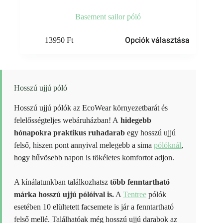
Basement sailor póló
Ennek
Opciók választása
13950
Ft
a
terméknek
több
variációja
van.
A
Hosszú ujjú póló
változatok
a
Hosszú ujjú pólók az EcoWear környezetbarát és
termékoldalon
felelősségteljes webáruházban! A
hidegebb
választhatók
ki
hónapokra praktikus ruhadarab
egy hosszú ujjú
felső, hiszen pont annyival melegebb a sima
pólóknál
,
hogy hűvösebb napon is tökéletes komfortot adjon.
A kínálatunkban találkozhatsz
több fenntartható
márka hosszú ujjú pólóival is.
A
Tentree
pólók
esetében 10 elültetett facsemete is jár a fenntartható
felső mellé. Találhatóak még hosszú ujjú darabok az