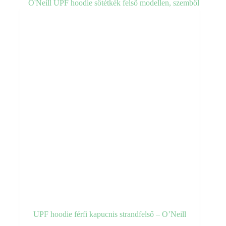
van.
A
változatok
a
termékoldalon
választhatók
ki
UPF hoodie férfi kapucnis strandfelső – O’Neill