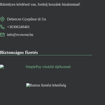
Bármilyen kérdésed van, fordulj hozzánk bizalommal!
Debrecen Gyepűsor út 5/a
+36306349401
info@ecowear.hu
Biztonságos fizetés