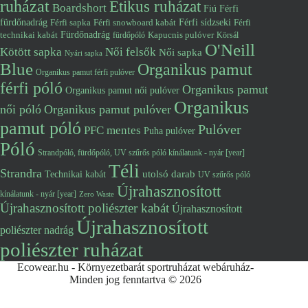
ruházat
Etikus ruházat
Boardshort
Fiú
Férfi
fürdőnadrág
Férfi snowboard kabát
Férfi sídzseki
Férfi
Férfi sapka
Fürdőnadrág
technikai kabát
Kapucnis pulóver
fürdőpóló
Körsál
O'Neill
Kötött sapka
Női felsők
Női sapka
Nyári sapka
Blue
Organikus pamut
Organikus pamut férfi pulóver
férfi póló
Organikus pamut
Organikus pamut női pulóver
Organikus
női póló
Organikus pamut pulóver
pamut póló
Pulóver
PFC mentes
Puha pulóver
Póló
Strandpóló, fürdőpóló, UV szűrős póló kínálatunk - nyár [year]
Téli
Strandra
utolsó darab
Technikai kabát
UV szűrős póló
Újrahasznosított
kínálatunk - nyár [year]
Zero Waste
Újrahasznosított poliészter kabát
Újrahasznosított
Újrahasznosított
poliészter nadrág
poliészter ruházat
Ecowear.hu - Környezetbarát sportruházat webáruház-
Minden jog fenntartva © 2026