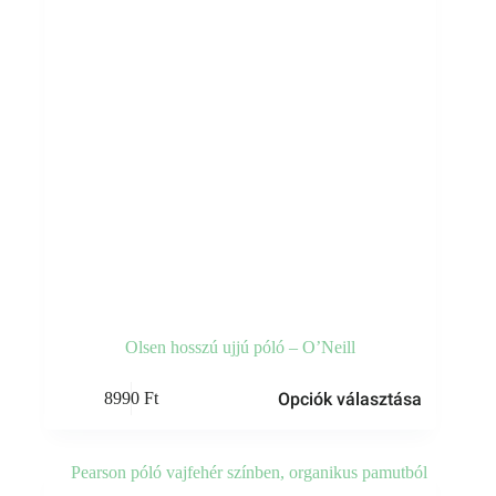
ki
Olsen hosszú ujjú póló – O’Neill
Ennek
Opciók választása
8990
Ft
a
terméknek
több
variációja
van.