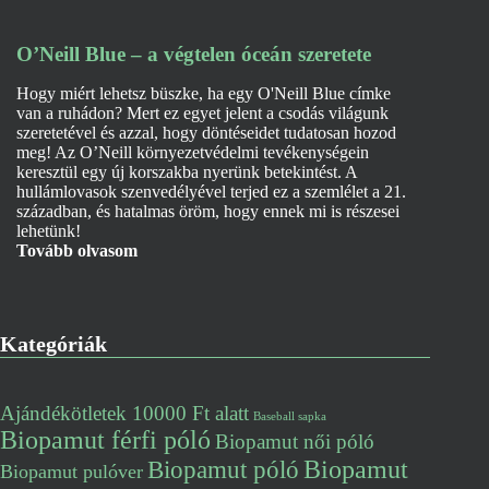
O’Neill Blue – a végtelen óceán szeretete
Hogy miért lehetsz büszke, ha egy O'Neill Blue címke
van a ruhádon? Mert ez egyet jelent a csodás világunk
szeretetével és azzal, hogy döntéseidet tudatosan hozod
meg! Az O’Neill környezetvédelmi tevékenységein
keresztül egy új korszakba nyerünk betekintést. A
hullámlovasok szenvedélyével terjed ez a szemlélet a 21.
században, és hatalmas öröm, hogy ennek mi is részesei
lehetünk!
Tovább olvasom
Kategóriák
Ajándékötletek 10000 Ft alatt
Baseball sapka
Biopamut férfi póló
Biopamut női póló
Biopamut póló
Biopamut
Biopamut pulóver