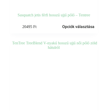
Sasquatch jetis férfi hosszú ujjú póló – Tentree
Ennek
Opciók választása
20495
Ft
a
terméknek
több
variációja
van.
A
változatok
a
termékoldalon
választhatók
ki